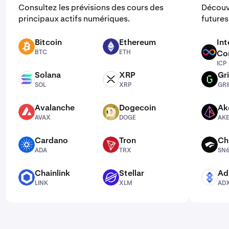
Consultez les prévisions des cours des
Découv
principaux actifs numériques.
futures 
Bitcoin
Ethereum
Int
BTC
ETH
BTC
ETH
Co
ICP
ICP
Solana
XRP
Gri
SOL
XRP
GRIFFAIN
SOL
XRP
GRI
Avalanche
Dogecoin
Ak
AVAX
DOGE
AKE
AVAX
DOGE
AK
Cardano
Tron
Ch
ADA
TRX
SN64
ADA
TRX
SN
Chainlink
Stellar
Ad
LINK
XLM
ADX
LINK
XLM
AD