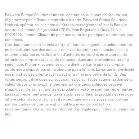
Payward Europe Solutions Limited, opérant sous le nom de Kraken, est
réglementé par la Banque centrale d’Irlande. Payward Global Solutions
Limited, opérant sous le nom de Kraken, est réglementé par la Banque
centrale d’Irlande. Siège social : 70 Sir John Rogerson’s Quay, Dublin,
D02 R296, Irlande. Cliquez
ici
pour consulter les politiques et informations
connexes.
Ces documents sont fournis à titre d’information générale uniquement et
ne constituent pas des conseils en investissement ou financiers ni une
recommandation ou sollicitation d’acheter, de vendre, de staker ou de
détenir des crypto-actifs ou de s’engager dans une stratégie de trading
spécifique. Kraken n’augmente ou ne diminue pas le prix des crypto-
actifs mis à disposition, et ne cherche pas à le faire. La nature imprévisible
des marchés des crypto-actifs peut entraîner une perte de fonds. Des
taxes peuvent être dues sur tout gain et/ou sur toute augmentation de la
valeur de vos crypto-actifs. Des restrictions géographiques peuvent
s’appliquer. Certains marchés et produits crypto ne sont pas réglementés.
Le statut réglementaire de Kraken pour ses différents produits et services
diffère selon les juridictions et il se peut que vous ne soyez pas protégé
par des cadres de compensation publics et/ou de protection
réglementaires. Consultez les informations légales pour chaque juridiction
(
ici
).