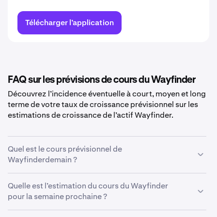
Télécharger l’application
FAQ sur les prévisions de cours du Wayfinder
Découvrez l’incidence éventuelle à court, moyen et long
terme de votre taux de croissance prévisionnel sur les
estimations de croissance de l’actif Wayfinder.
Quel est le cours prévisionnel de
Wayfinderdemain ?
Avec votre taux de croissance prévisionnel de
Quelle est l’estimation du cours du Wayfinder
5%
, le
cours prévu de
pour la semaine prochaine ?
Wayfinder
pour demain est estimé à
0,018 €
.