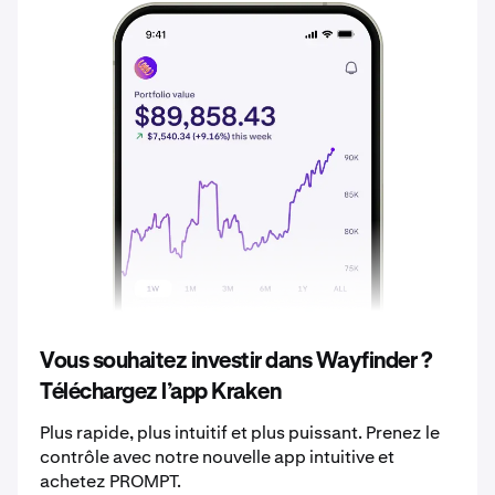
2035
0,028 €
2036
0,029 €
2037
0,031 €
2038
0,032 €
2039
0,034 €
2040
0,036 €
Vous souhaitez investir dans Wayfinder ?
Téléchargez l’app Kraken
Plus rapide, plus intuitif et plus puissant. Prenez le
contrôle avec notre nouvelle app intuitive et
achetez PROMPT.