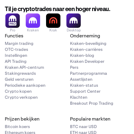
Til je cryptotrades naar een hoger niveau.
Pro
Kraken
Krak
Desktop
Functies
Onderneming
Margin trading
Kraken-beveiliging
OTC-trades
Kraken-carrières
Instellingen
Kraken-blog
API Trading
Kraken Developer
Kraken API-centrum
Pers
Stakingrewards
Partnerprogramma
Geld versturen
Assetlijsten
Periodieke aankopen
Kraken-status
Crypto kopen
Support Center
Crypto verkopen
Klachten
Breakout Prop Trading
Prijzen bekijken
Populaire markten
Bitcoin koers
BTC naar USD
Ethereum koers
ETH naar USD