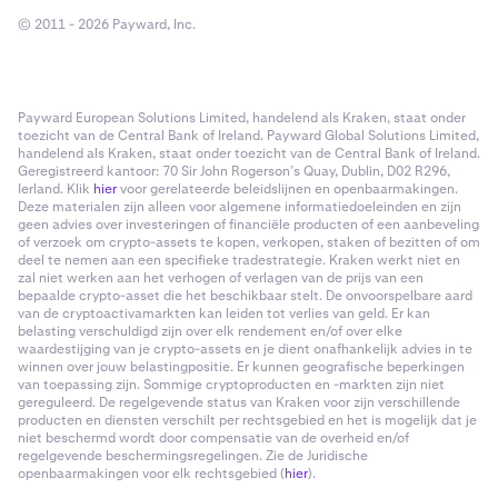
© 2011 - 2026 Payward, Inc.
Payward European Solutions Limited, handelend als Kraken, staat onder
toezicht van de Central Bank of Ireland. Payward Global Solutions Limited,
handelend als Kraken, staat onder toezicht van de Central Bank of Ireland.
Geregistreerd kantoor: 70 Sir John Rogerson’s Quay, Dublin, D02 R296,
Ierland. Klik
hier
voor gerelateerde beleidslijnen en openbaarmakingen.
Deze materialen zijn alleen voor algemene informatiedoeleinden en zijn
geen advies over investeringen of financiële producten of een aanbeveling
of verzoek om crypto-assets te kopen, verkopen, staken of bezitten of om
deel te nemen aan een specifieke tradestrategie. Kraken werkt niet en
zal niet werken aan het verhogen of verlagen van de prijs van een
bepaalde crypto-asset die het beschikbaar stelt. De onvoorspelbare aard
van de cryptoactivamarkten kan leiden tot verlies van geld. Er kan
belasting verschuldigd zijn over elk rendement en/of over elke
waardestijging van je crypto-assets en je dient onafhankelijk advies in te
winnen over jouw belastingpositie. Er kunnen geografische beperkingen
van toepassing zijn. Sommige cryptoproducten en -markten zijn niet
gereguleerd. De regelgevende status van Kraken voor zijn verschillende
producten en diensten verschilt per rechtsgebied en het is mogelijk dat je
niet beschermd wordt door compensatie van de overheid en/of
regelgevende beschermingsregelingen. Zie de Juridische
openbaarmakingen voor elk rechtsgebied (
hier
).