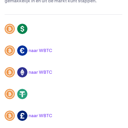
gemakkelijk in en uit de markt kunt stappen.
WBTC
USD
naar WBTC
WBTC
EUR
naar WBTC
WBTC
ETH
WBTC
USDT
naar WBTC
WBTC
GBP