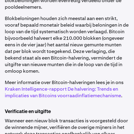
blokbeloningen worden evenredig verdeeld onder de
pooldeelnemers.
Blokbeloningen houden zich meestal aan een strikt,
vooraf bepaald monetair beleid waarbij beloningen in de
loop van de tijd systematisch worden verlaagd. Bitcoin
bijvoorbeeld halveert elke 210.000 blokken (ongeveer
eens in de vier jaar) het aantal nieuw gemunte munten
dat per blok wordt toegekend. Deze verlaging, die
bekend staat als een Bitcoin-halvering, vermindert de
uitgifte van nieuwe munten die in de loop van de tijd in
omloop komen.
Meer informatie over Bitcoin-halveringen lees je in ons
Kraken Intelligence-rapport De halvering: Trends en
implicaties van Bitcoins voorraadinflatiemechanisme
.
Verificatie en uitgifte
Wanneer een nieuw blok transacties is voorgesteld door
de winnende mijner, verifiëren de overige mijners in het
netwerk deze transacties onafhankelijk van elkaar.