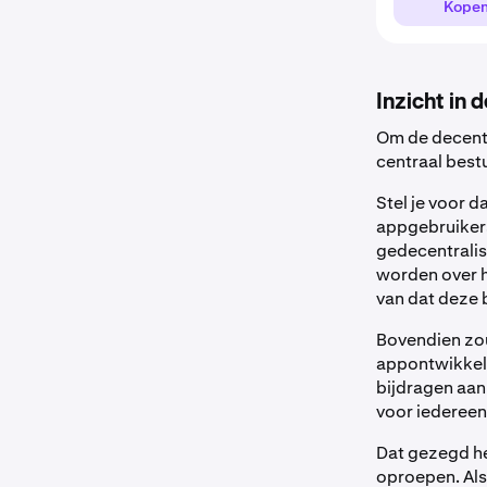
Kope
Inzicht in 
Om de decentra
centraal bestu
Stel je voor d
appgebruikers
gedecentralis
worden over h
van dat deze 
Bovendien zou 
appontwikkeli
bijdragen aan
voor iederee
Dat gezegd he
oproepen. Als