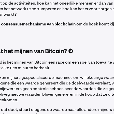
t op de activiteiten, hoe kan het oneerlijke mensen er dan v
n het netwerk te corrumperen en hoe kan het ervoor zorgen 
menwerkt?
t
consensusmechanisme van blockchain
om de hoek komt kij
 het mijnen van Bitcoin? ⚙️
 is het mijnen van Bitcoin een race om een spel van toeval te
 elke tien minuten herhaalt.
iken mijners gespecialiseerde machines om willekeurige waar
gene die een waarde genereert die de doelwaarde verslaat, w
t mijnwerkers geen controle hebben over de waarden die ze ge
weg nieuwe waarden blijven genereren in de hoop dat ze uite
genkomen.
dat doet, stuurt diegene de waarde naar alle andere mijners 