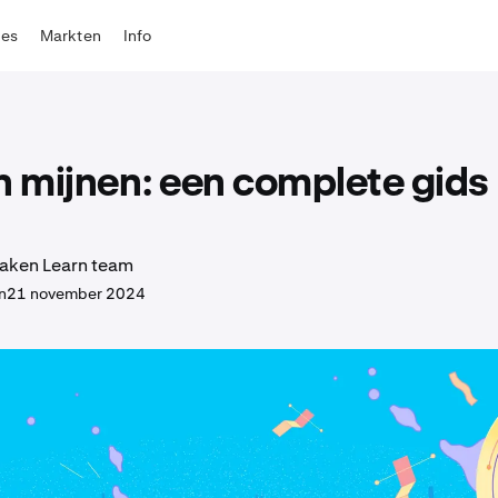
tes
Markten
Info
n mijnen: een complete gids
aken Learn team
n
21 november 2024