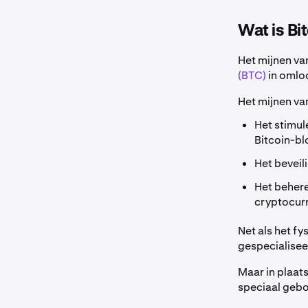
Wat is Bi
Het mijnen va
(BTC)
in omlo
Het mijnen van
Het stimul
Bitcoin-bl
Het beveil
Het behere
cryptocurr
Net als het fy
gespecialisee
Maar in plaat
speciaal geb