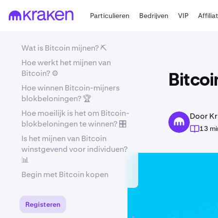
Particulieren
Bedrijven
VIP
Affilia
Wat is Bitcoin mijnen? ⛏️
Hoe werkt het mijnen van
Bitcoin? ⚙️
Bitcoi
Hoe winnen Bitcoin-mijners
blokbeloningen? 🏆
Hoe moeilijk is het om Bitcoin-
Door Kr
blokbeloningen te winnen? 🎛️
13 mi
Is het mijnen van Bitcoin
winstgevend voor individuen?
📊
Begin met Bitcoin kopen
Registeren