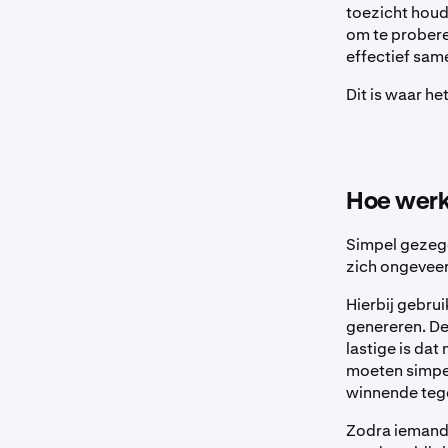
toezicht houd
om te probere
effectief sa
Dit is waar he
Hoe werkt
Simpel gezegd
zich ongeveer
Hierbij gebru
genereren. De
lastige is da
moeten simpel
winnende te
Zodra iemand 