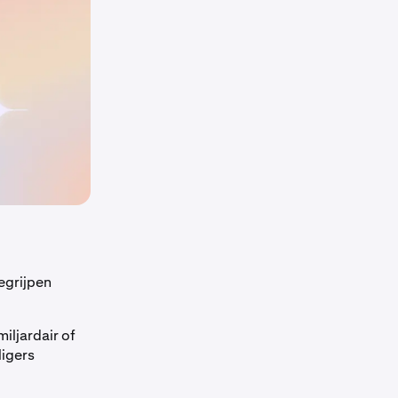
egrijpen
iljardair of
ligers