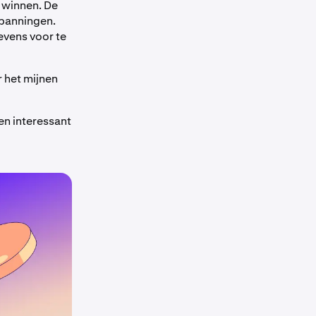
e winnen. De
spanningen.
evens voor te
r het mijnen
ien interessant