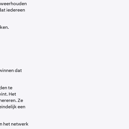
an weerhouden
dat iedereen
ken.
 winnen dat
den te
int. Het
nereren. Ze
indelijk een
in het netwerk