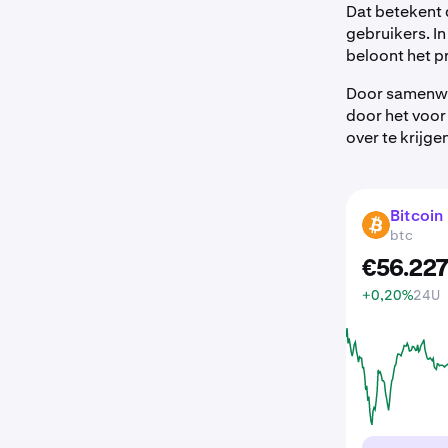
Dat betekent 
gebruikers. In
beloont het p
Door samenwer
door het voo
over te krijge
Bitcoin
BTC
btc
€
56.22
+0,20%
24U