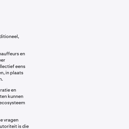
ditioneel,
chauffeurs en
eer
lectief eens
, in plaats
m.
ratie en
aten kunnen
r ecosysteem
ze vragen
oriteit is die