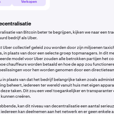
n
Verkopen
decentralisatie
lisatie van Bitcoin beter te begrijpen, kijken we naar een tra
urd bedrijf als Uber.
at Uber collectief geleid zou worden door zijn miljoenen taxi
, in plaats van door een selecte groep topmanagers. In dit m
eerde model voor Uber zouden alle betrokken partijen het col
oe chauffeurs worden betaald en hoe de app zou functioneren
beslissingen voor hen worden genomen door een directietea
in plaats van dat het bedrijf belangrijke taken zoals administ
ng beheert, iedereen ter wereld vanuit huis met eigen appar
 deze taken. Dit zou een veel toegankelijker en transparante
n kunnen creëren.
bbende, kan dit niveau van decentralisatie een aantal serieu
 iedereen kan deelnemen aan het netwerk en er geen enkele aut