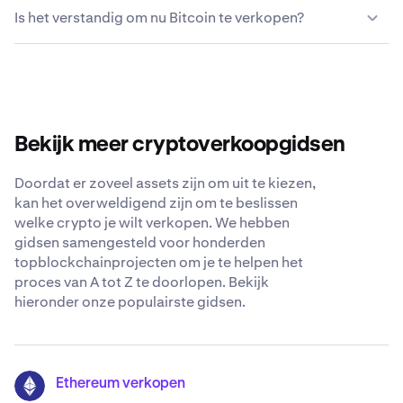
Hoewel je verschillende methoden kunt gebruiken om je
soms andere cryptocurrencies kunnen kopen of
Is het verstandig om nu Bitcoin te verkopen?
Bitcoin te verkopen, vinden de meeste mensen dat
verkopen met contant geld of krediet-/debetkaarten.
cryptoplatformen zoals Kraken de veiligste en
Gebruikers kunnen de touchscreeninterface van de
Beslissen wanneer je Bitcoin verkoopt, hangt af van je
gemakkelijkste opties zijn. Kraken biedt concurrerende
machine gebruiken om transacties te voltooien en hun
individuele financiële doelen, risicotolerantie en
kosten, diverse betalingsopties, robuuste
digitale wallets te beheren.
marktomstandigheden. Overweeg factoren zoals
beveiligingsmaatregelen en 24/7
prijstrends, uw beleggingstijdlijn en mogelijke
ondersteuningspersoneel dat klaar staat om al je vragen
belastingimplicaties. Misschien is het verstandig om een
over het verkopen van Bitcoin te beantwoorden.
Bekijk meer cryptoverkoopgidsen
financieel adviseur te raadplegen en grondig onderzoek
te doen voordat je een beslissing neemt.
Doordat er zoveel assets zijn om uit te kiezen,
kan het overweldigend zijn om te beslissen
welke crypto je wilt verkopen. We hebben
gidsen samengesteld voor honderden
topblockchainprojecten om je te helpen het
proces van A tot Z te doorlopen. Bekijk
hieronder onze populairste gidsen.
Ethereum verkopen
ETH