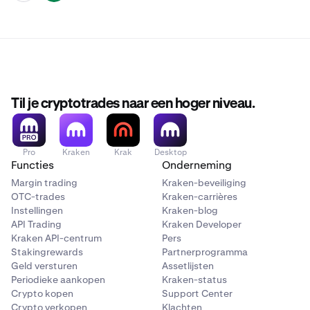
Til je cryptotrades naar een hoger niveau.
Pro
Kraken
Krak
Desktop
Functies
Onderneming
Margin trading
Kraken-beveiliging
OTC-trades
Kraken-carrières
Instellingen
Kraken-blog
API Trading
Kraken Developer
Kraken API-centrum
Pers
Stakingrewards
Partnerprogramma
Geld versturen
Assetlijsten
Periodieke aankopen
Kraken-status
Crypto kopen
Support Center
Crypto verkopen
Klachten