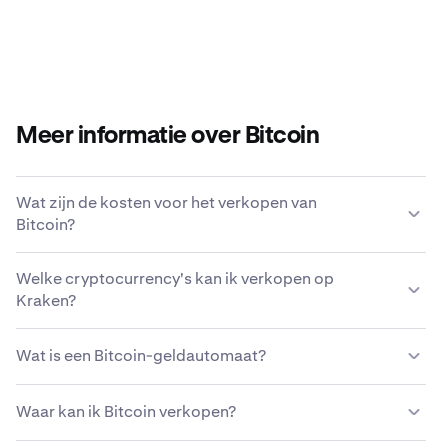
Meer informatie over Bitcoin
Wat zijn de kosten voor het verkopen van
Bitcoin?
Kraken biedt een concurrerende kostenstructuur op
Welke cryptocurrency's kan ik verkopen op
basis van transactiegrootte, type asset, betaalmethode
Kraken?
en marktomstandigheden.
Lees meer over de
kostenstructuur van Kraken
.
Met Kraken kun je naadloos 200+ cryptocurrencies
Wat is een Bitcoin-geldautomaat?
kopen en verkopen, waaronder Bitcoin.
Een Bitcoin-geldautomaat, of
Waar kan ik Bitcoin verkopen?
cryptocurrencygeldautomaat, is een
zelfbedieningskiosk waarmee gebruikers Bitcoin en