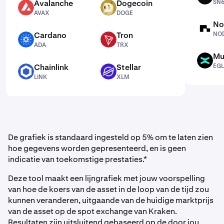
Avalanche
Dogecoin
SN
AVAX
DOGE
AVAX
DOGE
No
NODE
Cardano
Tron
NO
ADA
TRX
ADA
TRX
Mu
EGLD
Chainlink
Stellar
EG
LINK
XLM
LINK
XLM
De grafiek is standaard ingesteld op 5% om te laten zien
hoe gegevens worden gepresenteerd, en is geen
indicatie van toekomstige prestaties.*
Deze tool maakt een lijngrafiek met jouw voorspelling
van hoe de koers van de asset in de loop van de tijd zou
kunnen veranderen, uitgaande van de huidige marktprijs
van de asset op de spot exchange van Kraken.
Resultaten zijn uitsluitend gebaseerd op de door jou