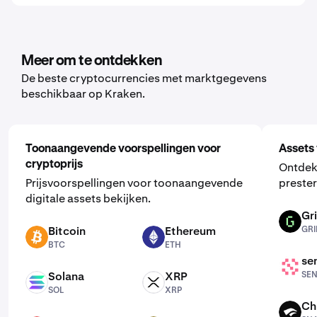
Meer om te ontdekken
De beste cryptocurrencies met marktgegevens
beschikbaar op Kraken.
Toonaangevende voorspellingen voor
Assets 
cryptoprijs
Ontdek
Prijsvoorspellingen voor toonaangevende
prester
digitale assets bekijken.
Gri
GRIFFAIN
Bitcoin
Ethereum
GRI
BTC
ETH
BTC
ETH
se
SENT
Solana
XRP
SE
SOL
XRP
SOL
XRP
Ch
SN64