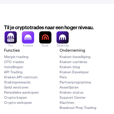
Til je cryptotrades naar een hoger niveau.
Pro
Kraken
Krak
Desktop
Functies
Onderneming
Margin trading
Kraken-beveiliging
OTC-trades
Kraken-carrières
Instellingen
Kraken-blog
API Trading
Kraken Developer
Kraken API-centrum
Pers
Stakingrewards
Partnerprogramma
Geld versturen
Assetlijsten
Periodieke aankopen
Kraken-status
Crypto kopen
Support Center
Crypto verkopen
Klachten
Breakout Prop Trading