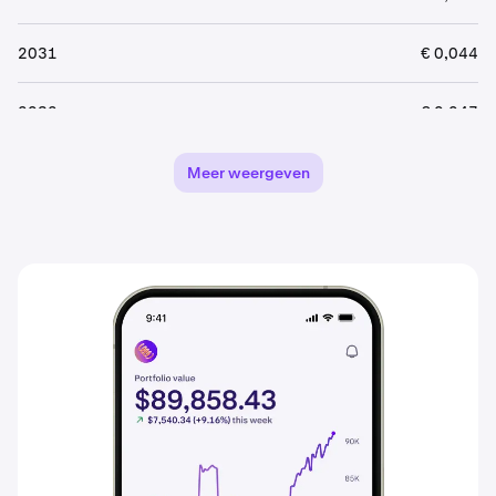
2031
€ 0,044
2032
€ 0,047
2033
€ 0,049
Meer weergeven
2034
€ 0,051
2035
€ 0,054
2036
€ 0,057
2037
€ 0,059
2038
€ 0,062