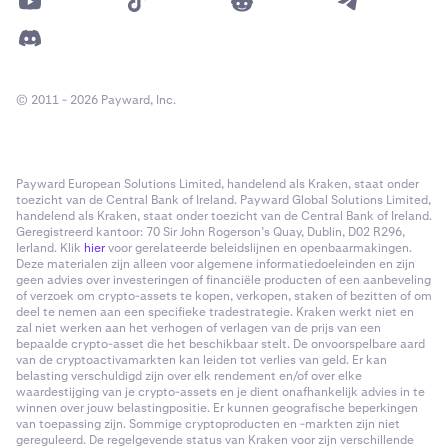
© 2011 - 2026 Payward, Inc.
Payward European Solutions Limited, handelend als Kraken, staat onder
toezicht van de Central Bank of Ireland. Payward Global Solutions Limited,
handelend als Kraken, staat onder toezicht van de Central Bank of Ireland.
Geregistreerd kantoor: 70 Sir John Rogerson’s Quay, Dublin, D02 R296,
Ierland. Klik
hier
voor gerelateerde beleidslijnen en openbaarmakingen.
Deze materialen zijn alleen voor algemene informatiedoeleinden en zijn
geen advies over investeringen of financiële producten of een aanbeveling
of verzoek om crypto-assets te kopen, verkopen, staken of bezitten of om
deel te nemen aan een specifieke tradestrategie. Kraken werkt niet en
zal niet werken aan het verhogen of verlagen van de prijs van een
bepaalde crypto-asset die het beschikbaar stelt. De onvoorspelbare aard
van de cryptoactivamarkten kan leiden tot verlies van geld. Er kan
belasting verschuldigd zijn over elk rendement en/of over elke
waardestijging van je crypto-assets en je dient onafhankelijk advies in te
winnen over jouw belastingpositie. Er kunnen geografische beperkingen
van toepassing zijn. Sommige cryptoproducten en -markten zijn niet
gereguleerd. De regelgevende status van Kraken voor zijn verschillende