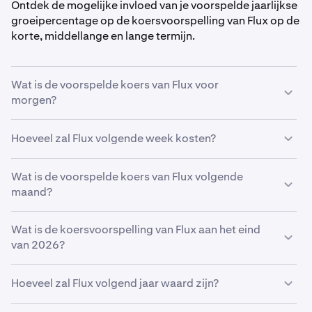
Ontdek de mogelijke invloed van je voorspelde jaarlijkse
groeipercentage op de koersvoorspelling van Flux op de
korte, middellange en lange termijn.
Wat is de voorspelde koers van Flux voor
morgen?
Met jouw voorspelde groeipercentage van
5%
, wordt de
Hoeveel zal Flux volgende week kosten?
koersvoorspelling van Flux voor morgen
geschat op
€ 0,035
.
Met jouw voorspelde groeipercentage van
Wat is de voorspelde koers van Flux volgende
5%
, zal de
geschatte koers van
maand?
Flux
volgende week
€ 0,035
zijn.
Als
Wat is de koersvoorspelling van Flux aan het eind
Flux
groeit met het door jou voorspelde percentage
van
van 2026?
5%
, zal de koers naar verwachting tegen het einde
van de maand
€ 0,035
bedragen.
Op basis van je voorspelling van een groeipercentage
Hoeveel zal Flux volgend jaar waard zijn?
van
5%
, is de koersvoorspelling van
Flux aan het eind