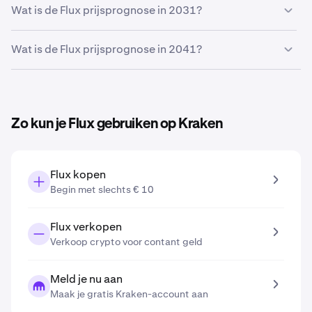
van 2026
:
€ 0,036
Op basis van je groeiprognose is de koersvoorspelling
Wat is de Flux prijsprognose in 2031?
van
Flux in 2027
:
€ 0,036
.
Op basis van de groeiprognose die je hebt ingevoerd in
Wat is de Flux prijsprognose in 2041?
de koersvoorspellingstool is de koersvoorspelling van
Flux in 2031
:
€ 0,044
.
Op basis van de groeiprognose die je hebt ingevoerd in
de koersvoorspellingstool is de koersvoorspelling van
Flux in 2041
:
€ 0,072
.
Zo kun je Flux gebruiken op Kraken
Flux kopen
Begin met slechts € 10
Flux verkopen
Verkoop crypto voor contant geld
Meld je nu aan
Maak je gratis Kraken-account aan