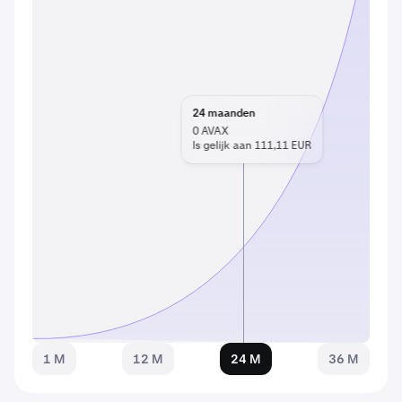
24
maanden
0
AVAX
Is gelijk aan 111,11 EUR
1 M
12 M
24 M
36 M