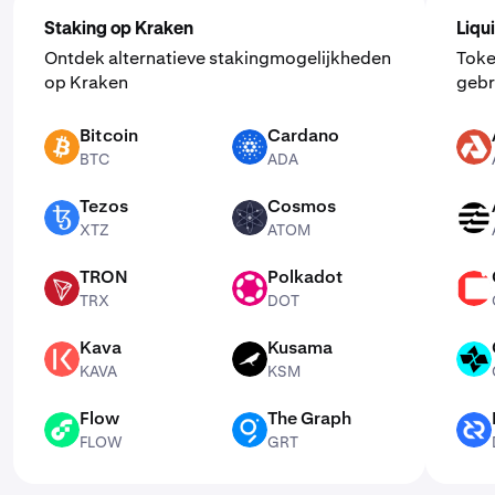
Staking op Kraken
Liqu
Ontdek alternatieve stakingmogelijkheden
Toke
op Kraken
gebr
Bitcoin
Cardano
BTC
ADA
AKT
BTC
ADA
Tezos
Cosmos
XTZ
ATOM
APT
XTZ
ATOM
TRON
Polkadot
TRX
DOT
CSPR
TRX
DOT
Kava
Kusama
KAVA
KSM
CTSI
KAVA
KSM
Flow
The Graph
FLOW
GRT
DCR
FLOW
GRT