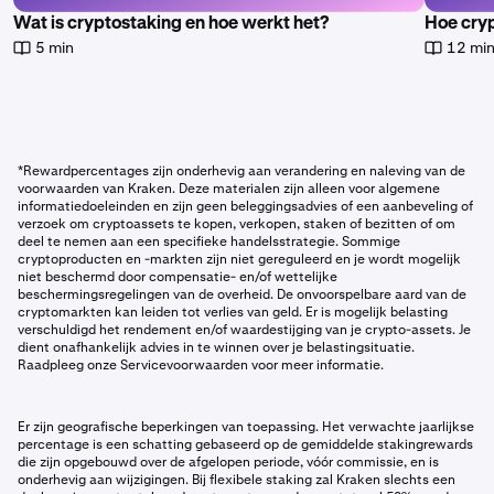
Wat is cryptostaking en hoe werkt het?
Hoe cry
5 min
12 mi
*Rewardpercentages zijn onderhevig aan verandering en naleving van de
voorwaarden van Kraken. Deze materialen zijn alleen voor algemene
informatiedoeleinden en zijn geen beleggingsadvies of een aanbeveling of
verzoek om cryptoassets te kopen, verkopen, staken of bezitten of om
deel te nemen aan een specifieke handelsstrategie. Sommige
cryptoproducten en -markten zijn niet gereguleerd en je wordt mogelijk
niet beschermd door compensatie- en/of wettelijke
beschermingsregelingen van de overheid. De onvoorspelbare aard van de
cryptomarkten kan leiden tot verlies van geld. Er is mogelijk belasting
verschuldigd het rendement en/of waardestijging van je crypto-assets. Je
dient onafhankelijk advies in te winnen over je belastingsituatie.
Raadpleeg onze Servicevoorwaarden voor meer informatie.
Er zijn geografische beperkingen van toepassing. Het verwachte jaarlijkse
percentage is een schatting gebaseerd op de gemiddelde stakingrewards
die zijn opgebouwd over de afgelopen periode, vóór commissie, en is
onderhevig aan wijzigingen. Bij flexibele staking zal Kraken slechts een