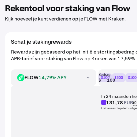
Rekentool voor staking van Flow
Kijk hoeveel je kunt verdienen op je FLOW met Kraken.
Schat je stakingrewards
Rewards zijn gebaseerd op het initiële stortingsbedrag
APR-tarief voor staking van Flow op Kraken van 17,59%
Bedrag
FLOW
14,79% APY
$100
$500
$100
FLOW
$
In 24 maanden heb
131,78
EUR
(
0
Gebaseerd op de huidig