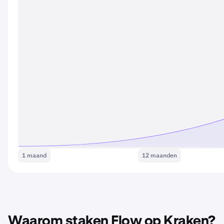
1 maand
12 maanden
Waarom staken Flow op Kraken?