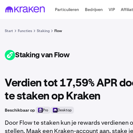
Particulieren
Bedrijven
VIP
Affilia
Start
Functies
Staking
Flow
Staking van Flow
FLOW
Verdien tot 17,59% APR d
te staken op Kraken
Beschikbaar op
Pro
Desktop
Door Flow te staken kun je rewards verdienen op
stellen. Maak een Kraken-account aan, stake j