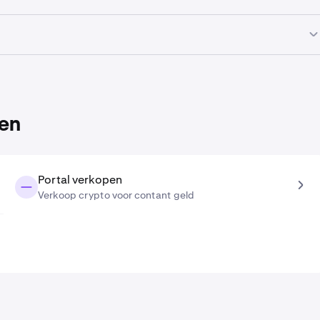
 koersvoorspellingstool is de koersvoorspelling van
Portal in
 koersvoorspellingstool is de koersvoorspelling van
Portal in
ken
Portal verkopen
Verkoop crypto voor contant geld