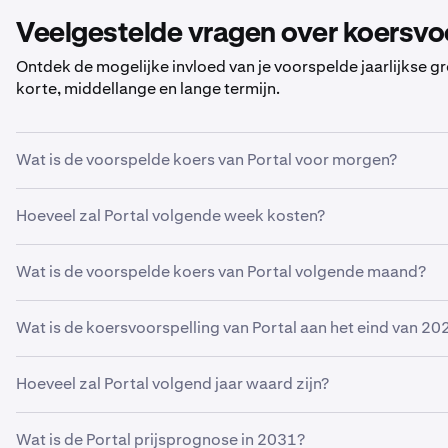
Veelgestelde vragen over koersvoo
Ontdek de mogelijke invloed van je voorspelde jaarlijkse 
korte, middellange en lange termijn.
Wat is de voorspelde koers van Portal voor morgen?
Met jouw voorspelde groeipercentage van
5%
, wordt de
ko
Hoeveel zal Portal volgende week kosten?
€ 0,0100
.
Met jouw voorspelde groeipercentage van
5%
, zal de ges
Wat is de voorspelde koers van Portal volgende maand?
Als
Portal
groeit met het door jou voorspelde percentage 
Wat is de koersvoorspelling van Portal aan het eind van 20
maand
€ 0,010
bedragen.
Op basis van je voorspelling van een groeipercentage van
Hoeveel zal Portal volgend jaar waard zijn?
€ 0,010
Op basis van je groeiprognose is de koersvoorspelling van
Wat is de Portal prijsprognose in 2031?