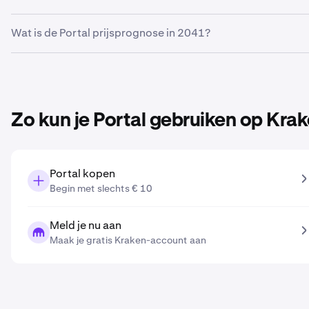
Op basis van de groeiprognose die je hebt ingevoerd in de
Wat is de Portal prijsprognose in 2041?
2031
:
€ 0,013
.
Op basis van de groeiprognose die je hebt ingevoerd in de
2041
:
€ 0,021
.
Zo kun je Portal gebruiken op Kra
Portal kopen
Begin met slechts € 10
Meld je nu aan
Maak je gratis Kraken-account aan