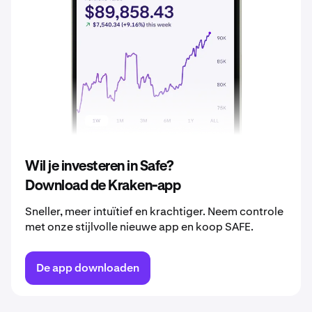
2037
€ 0,14
2038
€ 0,14
2039
€ 0,15
2040
€ 0,16
Wil je investeren in Safe?
Download de Kraken-app
Sneller, meer intuïtief en krachtiger. Neem controle
met onze stijlvolle nieuwe app en koop SAFE.
De app downloaden