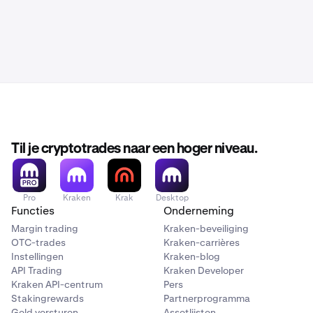
Til je cryptotrades naar een hoger niveau.
Pro
Kraken
Krak
Desktop
Functies
Onderneming
Margin trading
Kraken-beveiliging
OTC-trades
Kraken-carrières
Instellingen
Kraken-blog
API Trading
Kraken Developer
Kraken API-centrum
Pers
Stakingrewards
Partnerprogramma
Geld versturen
Assetlijsten