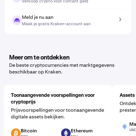
Verkoop crypto voor contant geld
Meld je nu aan
Maak je gratis Kraken-account aan
Meer om te ontdekken
De beste cryptocurrencies met marktgegevens
beschikbaar op Kraken.
Toonaangevende voorspellingen voor
Assets 
cryptoprijs
Ontdek
Prijsvoorspellingen voor toonaangevende
prester
digitale assets bekijken.
Ma
UMXM
Bitcoin
Ethereum
UM
BTC
ETH