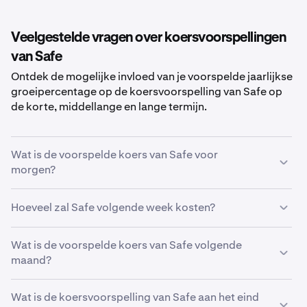
Veelgestelde vragen over koersvoorspellingen
van Safe
Ontdek de mogelijke invloed van je voorspelde jaarlijkse
groeipercentage op de koersvoorspelling van Safe op
de korte, middellange en lange termijn.
Wat is de voorspelde koers van Safe voor
morgen?
Met jouw voorspelde groeipercentage van
5%
, wordt de
Hoeveel zal Safe volgende week kosten?
koersvoorspelling van Safe voor morgen
geschat op
€ 0,079
.
Met jouw voorspelde groeipercentage van
Wat is de voorspelde koers van Safe volgende
5%
, zal de
geschatte koers van
maand?
Safe
volgende week
€ 0,079
zijn.
Als
Wat is de koersvoorspelling van Safe aan het eind
Safe
groeit met het door jou voorspelde percentage