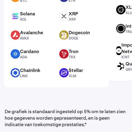
BTC
ETH
XL
XL1
Solana
XRP
XL1
SOL
XRP
SOL
XRP
Int
TRUST
Avalanche
Dogecoin
TR
AVAX
DOGE
AVAX
DOGE
Impo
Cardano
Tron
Netw
ICNT
ADA
TRX
ADA
TRX
ICNT
Qu
QNT
Chainlink
Stellar
QN
LINK
XLM
LINK
XLM
De grafiek is standaard ingesteld op 5% om te laten zien
hoe gegevens worden gepresenteerd, en is geen
indicatie van toekomstige prestaties.*