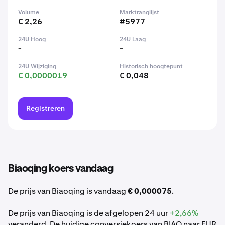
Volume
Marktranglijst
€ 2,26
#5977
24U Hoog
24U Laag
-
-
24U Wijziging
Historisch hoogtepunt
€ 0,0000019
€ 0,048
Registreren
Biaoqing koers vandaag
De prijs van Biaoqing is vandaag
€ 0,000075
.
De prijs van Biaoqing is de afgelopen 24 uur
+2,66%
veranderd. De huidige conversiekoers van BIAO naar EUR