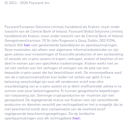
© 2011 - 2026 Payward, Inc.
Payward European Solutions Limited, handelend als Kraken, staat onder
toezicht van de Central Bank of Ireland. Payward Global Solutions Limited,
handelend als Kraken, staat onder toezicht van de Central Bank of Ireland.
Geregistreerd kantoor: 70 Sir John Rogerson’s Quay, Dublin, D02 R296,
Ierland. Klik
hier
voor gerelateerde beleidslijnen en openbaarmakingen.
Deze materialen zijn alleen voor algemene informatiedoeleinden en zijn
geen advies over investeringen of financiële producten of een aanbeveling
of verzoek om crypto-assets te kopen, verkopen, staken of bezitten of om
deel te nemen aan een specifieke tradestrategie. Kraken werkt niet en
zal niet werken aan het verhogen of verlagen van de prijs van een
bepaalde crypto-asset die het beschikbaar stelt. De onvoorspelbare aard
van de cryptoactivamarkten kan leiden tot verlies van geld. Er kan
belasting verschuldigd zijn over elk rendement en/of over elke
waardestijging van je crypto-assets en je dient onafhankelijk advies in te
winnen over jouw belastingpositie. Er kunnen geografische beperkingen
van toepassing zijn. Sommige cryptoproducten en -markten zijn niet
gereguleerd. De regelgevende status van Kraken voor zijn verschillende
producten en diensten verschilt per rechtsgebied en het is mogelijk dat je
niet beschermd wordt door compensatie van de overheid en/of
regelgevende beschermingsregelingen. Zie de Juridische
openbaarmakingen voor elk rechtsgebied (
hier
).