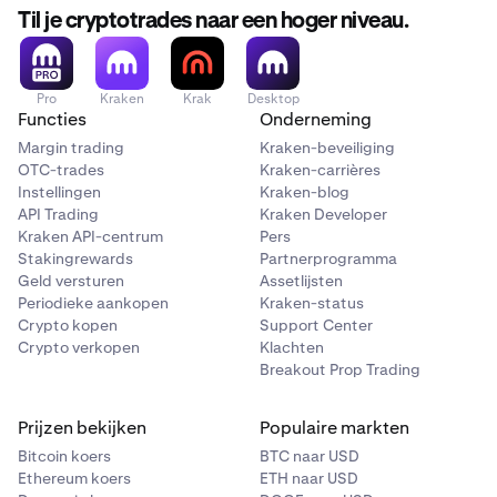
Til je cryptotrades naar een hoger niveau.
Pro
Kraken
Krak
Desktop
Functies
Onderneming
Margin trading
Kraken-beveiliging
OTC-trades
Kraken-carrières
Instellingen
Kraken-blog
API Trading
Kraken Developer
Kraken API-centrum
Pers
Stakingrewards
Partnerprogramma
Geld versturen
Assetlijsten
Periodieke aankopen
Kraken-status
Crypto kopen
Support Center
Crypto verkopen
Klachten
Breakout Prop Trading
Prijzen bekijken
Populaire markten
Bitcoin koers
BTC naar USD
Ethereum koers
ETH naar USD