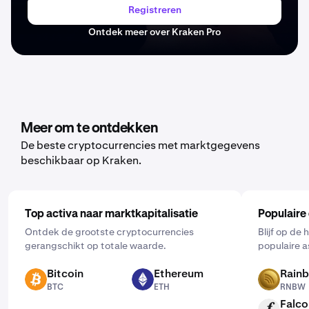
Registreren
Ontdek meer over Kraken Pro
Meer om te ontdekken
De beste cryptocurrencies met marktgegevens
beschikbaar op Kraken.
Top activa naar marktkapitalisatie
Populaire
Ontdek de grootste cryptocurrencies
Blijf op de
gerangschikt op totale waarde.
populaire a
Bitcoin
Ethereum
Rain
BTC
ETH
RNBW
BTC
ETH
RNBW
Falco