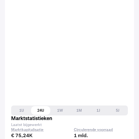
1U
24U
1W
1M
1J
5J
Marktstatistieken
Laatst bijgewerkt
Marktkapitalisatie
Circulerende voorraad
€ 75,24K
1 mld.