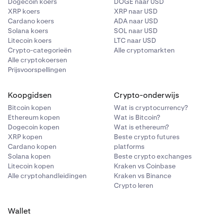
Dogecoin koers
DOGE naar USD
XRP koers
XRP naar USD
Cardano koers
ADA naar USD
Solana koers
SOL naar USD
Litecoin koers
LTC naar USD
Crypto-categorieën
Alle cryptomarkten
Alle cryptokoersen
Prijsvoorspellingen
Koopgidsen
Crypto-onderwijs
Bitcoin kopen
Wat is cryptocurrency?
Ethereum kopen
Wat is Bitcoin?
Dogecoin kopen
Wat is ethereum?
XRP kopen
Beste crypto futures
Cardano kopen
platforms
Solana kopen
Beste crypto exchanges
Litecoin kopen
Kraken vs Coinbase
Alle cryptohandleidingen
Kraken vs Binance
Crypto leren
Wallet