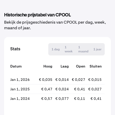
Historische prijstabel van CPOOL
Bekijk de prijsgeschiedenis van CPOOL per dag, week,
maand of jaar.
1
1
Stats
1 dag
1 jaar
week
maand
Datum
Hoog
Laag
Open
Sluiten
wijz
Jan 1, 2026
€ 0,035
€ 0,014
€ 0,027
€ 0,015
-42
Jan 1, 2025
€ 0,47
€ 0,024
€ 0,41
€ 0,027
-93
Jan 1, 2024
€ 0,57
€ 0,077
€ 0,11
€ 0,41
+277