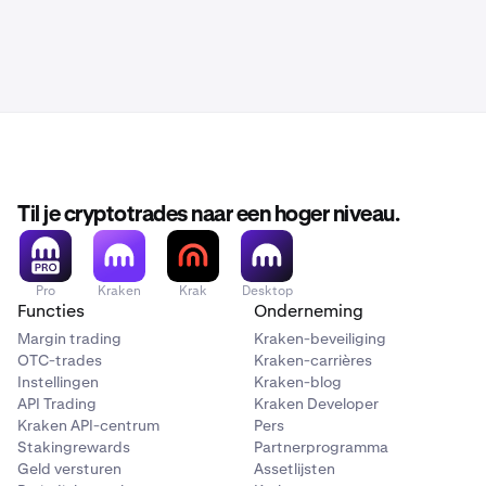
Til je cryptotrades naar een hoger niveau.
Pro
Kraken
Krak
Desktop
Functies
Onderneming
Margin trading
Kraken-beveiliging
OTC-trades
Kraken-carrières
Instellingen
Kraken-blog
API Trading
Kraken Developer
Kraken API-centrum
Pers
Stakingrewards
Partnerprogramma
Geld versturen
Assetlijsten