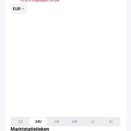
-0,50% afgelopen 24 uur
EUR
1U
24U
1W
1M
1J
5J
Marktstatistieken