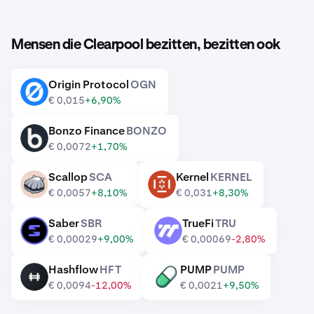
Mensen die Clearpool bezitten, bezitten ook
Origin Protocol
OGN
OGN
€ 0,015
+6,90%
Bonzo Finance
BONZO
BONZO
€ 0,0072
+1,70%
Scallop
SCA
Kernel
KERNEL
SCA
KERNEL
€ 0,0057
+8,10%
€ 0,031
+8,30%
Saber
SBR
TrueFi
TRU
SBR
TRU
€ 0,00029
+9,00%
€ 0,00069
-2,80%
Hashflow
HFT
PUMP
PUMP
HFT
PUMP
€ 0,0094
-12,00%
€ 0,0021
+9,50%