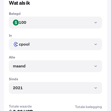
Wat als ik
Belegd
100
USD
In
cpool
CPOOL
Alle
maand
Sinds
2021
Totale waarde
Totale belegging