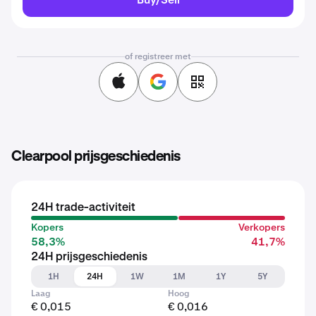
of registreer met
Clearpool prijsgeschiedenis
24H trade-activiteit
Kopers
Verkopers
58,3%
41,7%
24H prijsgeschiedenis
1H
24H
1W
1M
1Y
5Y
Laag
Hoog
€ 0,015
€ 0,016