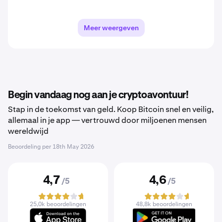
Meer weergeven
Begin vandaag nog aan je cryptoavontuur!
Stap in de toekomst van geld. Koop Bitcoin snel en veilig,
allemaal in je app — vertrouwd door miljoenen mensen
wereldwijd
Beoordeling per
18th May 2026
4,7
4,6
/5
/5
25,0k beoordelingen
48,8k beoordelingen