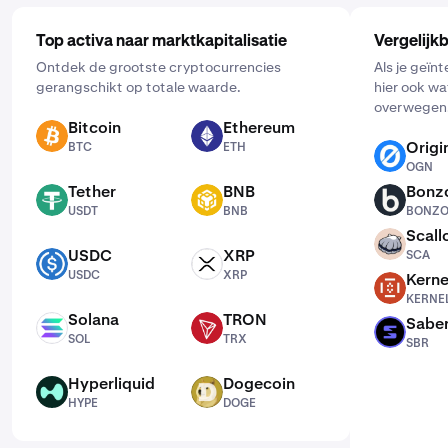
Top activa naar marktkapitalisatie
Vergelijk
Ontdek de grootste cryptocurrencies
Als je geïnt
gerangschikt op totale waarde.
hier ook wa
overwegen
Bitcoin
Ethereum
BTC
ETH
Origi
BTC
ETH
OGN
OGN
Tether
BNB
Bonzo
USDT
BNB
BONZO
USDT
BNB
BONZ
Scall
SCA
USDC
XRP
SCA
USDC
XRP
USDC
XRP
Kerne
KERNEL
KERNE
Solana
TRON
Sabe
SOL
TRX
SBR
SOL
TRX
SBR
Hyperliquid
Dogecoin
HYPE
DOGE
HYPE
DOGE