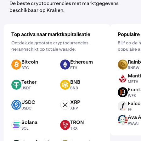
De beste cryptocurrencies met marktgegevens
beschikbaar op Kraken.
Top activa naar marktkapitalisatie
Populaire
Ontdek de grootste cryptocurrencies
Blijf op de
gerangschikt op totale waarde.
populaire a
Bitcoin
Ethereum
Rain
BTC
ETH
RNBW
BTC
ETH
RNBW
Mantl
METH
Tether
BNB
METH
USDT
BNB
USDT
BNB
Fract
WFB
WFB
USDC
XRP
Falco
USDC
XRP
FF
USDC
XRP
FF
Ava A
AVAAI
Solana
TRON
AVAAI
SOL
TRX
SOL
TRX