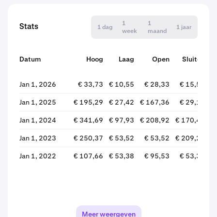
1
1
Stats
1 dag
1 jaar
week
maand
Datum
Hoog
Laag
Open
Sluiten
Jan 1, 2026
€ 33,73
€ 10,55
€ 28,33
€ 15,55
Jan 1, 2025
€ 195,29
€ 27,42
€ 167,36
€ 29,19
Jan 1, 2024
€ 341,69
€ 97,93
€ 208,92
€ 170,49
Jan 1, 2023
€ 250,37
€ 53,52
€ 53,52
€ 209,26
+
Jan 1, 2022
€ 107,66
€ 53,38
€ 95,53
€ 53,38
Meer weergeven