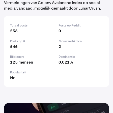
Vermeldingen van Colony Avalanche Index op social
media vandaag, mogelijk gemaakt door LunarCrush.
Totaal posts
Posts op Reddit
556
0
Posts op X
Nieuwsartikelen
546
2
Bijdragers
Dominantie
125 mensen
0.021%
Populariteit
Nr.