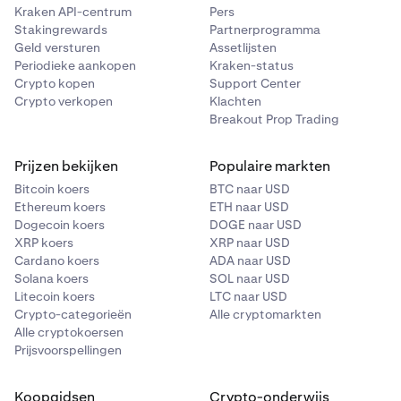
Kraken API-centrum
Pers
Stakingrewards
Partnerprogramma
Geld versturen
Assetlijsten
Periodieke aankopen
Kraken-status
Crypto kopen
Support Center
Crypto verkopen
Klachten
Breakout Prop Trading
Prijzen bekijken
Populaire markten
Bitcoin koers
BTC naar USD
Ethereum koers
ETH naar USD
Dogecoin koers
DOGE naar USD
XRP koers
XRP naar USD
Cardano koers
ADA naar USD
Solana koers
SOL naar USD
Litecoin koers
LTC naar USD
Crypto-categorieën
Alle cryptomarkten
Alle cryptokoersen
Prijsvoorspellingen
Koopgidsen
Crypto-onderwijs