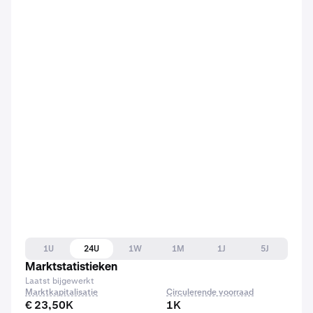
1U
24U
1W
1M
1J
5J
Marktstatistieken
Laatst bijgewerkt
Marktkapitalisatie
Circulerende voorraad
€ 23,50K
1K