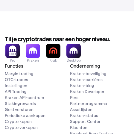
Til je cryptotrades naar een hoger niveau.
Pro
Kraken
Krak
Desktop
Functies
Onderneming
Margin trading
Kraken-beveiliging
OTC-trades
Kraken-carrières
Instellingen
Kraken-blog
API Trading
Kraken Developer
Kraken API-centrum
Pers
Stakingrewards
Partnerprogramma
Geld versturen
Assetlijsten
Periodieke aankopen
Kraken-status
Crypto kopen
Support Center
Crypto verkopen
Klachten
Breakout Prop Trading