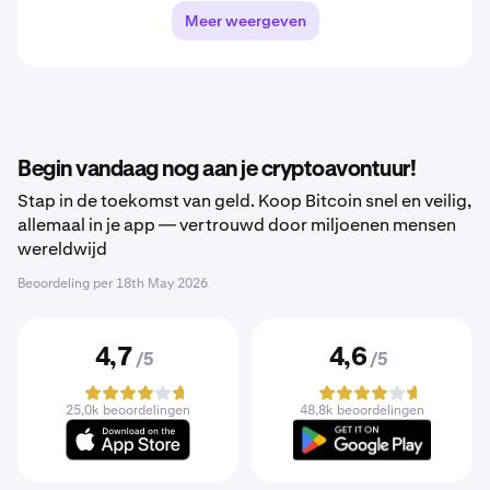
Meer weergeven
Begin vandaag nog aan je cryptoavontuur!
Stap in de toekomst van geld. Koop Bitcoin snel en veilig,
allemaal in je app — vertrouwd door miljoenen mensen
wereldwijd
Beoordeling per
18th May 2026
4,7
4,6
/5
/5
25,0k beoordelingen
48,8k beoordelingen