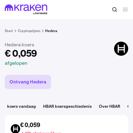
€ 0,059
HBAR kopen
afgelopen
Start
Cryptoprijzen
Hedera
Hedera koers
HBAR
€ 0,059
afgelopen
Ontvang Hedera
koers vandaag
HBAR koersgeschiedenis
Over HBAR
Ca
€ 0,059
HBAR