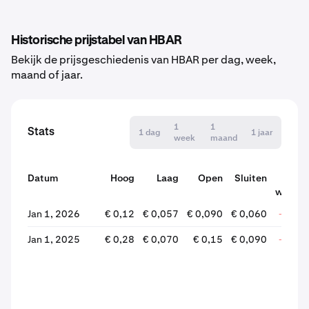
Historische prijstabel van HBAR
Bekijk de prijsgeschiedenis van HBAR per dag, week,
maand of jaar.
1
1
Stats
1 dag
1 jaar
week
maand
Datum
Hoog
Laag
Open
Sluiten
wijzigi
Jan 1, 2026
€ 0,12
€ 0,057
€ 0,090
€ 0,060
-34,1
Jan 1, 2025
€ 0,28
€ 0,070
€ 0,15
€ 0,090
-40,5