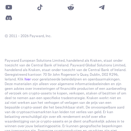
© 2011 - 2026 Payward, Inc.
Payward European Solutions Limited, handelend als Kraken, staat onder
toezicht van de Central Bank of Ireland. Payward Global Solutions Limited,
handelend als Kraken, staat onder toezicht van de Central Bank of Ireland.
Geregistreerd kantoor: 70 Sir John Rogerson’s Quay, Dublin, D02 R296,
Ierland. Klik
hier
voor gerelateerde beleidslijnen en openbaarmakingen.
Deze materialen zijn alleen voor algemene informatiedoeleinden en zijn
geen advies over investeringen of financiële producten of een aanbeveling
of verzoek om crypto-assets te kopen, verkopen, staken of bezitten of om
deel te nemen aan een specifieke tradestrategie. Kraken werkt niet en
zal niet werken aan het verhogen of verlagen van de prijs van een
bepaalde crypto-asset die het beschikbaar stelt. De onvoorspelbare aard
van de cryptoactivamarkten kan leiden tot verlies van geld. Er kan
belasting verschuldigd zijn over elk rendement en/of over elke
waardestijging van je crypto-assets en je dient onafhankelijk advies in te
winnen over jouw belastingpositie. Er kunnen geografische beperkingen
van toepassing zijn. Sommige cryptoproducten en -markten zijn niet