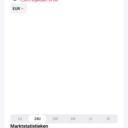
-1,40% afgelopen 24 uur
EUR
1U
24U
1W
1M
1J
5J
Marktstatistieken