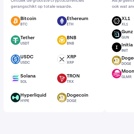
Ontdek de grootste cryptocurrencies
Als je geïnt
gerangschikt op totale waarde.
ook wat an
Bitcoin
Ethereum
XL1
BTC
ETH
XL1
BTC
ETH
XL1
Gunz
GUN
Tether
BNB
GUN
USDT
BNB
USDT
BNB
Initia
INIT
INIT
USDC
XRP
Doge
USDC
XRP
DOGE
USDC
XRP
DOGE
Moo
GLMR
Solana
TRON
GLMR
SOL
TRX
SOL
TRX
Hyperliquid
Dogecoin
HYPE
DOGE
HYPE
DOGE