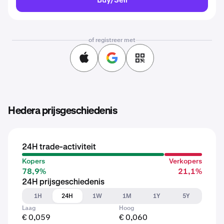
of registreer met
Hedera prijsgeschiedenis
24H trade-activiteit
Kopers
Verkopers
78,9%
21,1%
24H prijsgeschiedenis
1H
24H
1W
1M
1Y
5Y
Laag
Hoog
€ 0,059
€ 0,060