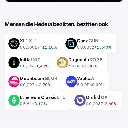
Mensen die Hedera bezitten, bezitten ook
XL1
XL1
Gunz
GUN
XL1
GUN
€ 0,00017
+11,10%
€ 0,0032
+17,40%
Initia
INIT
Dogecoin
DOGE
INIT
DOGE
€ 0,046
-1,40%
€ 0,060
-0,30%
Moonbeam
GLMR
Vaulta
A
GLMR
A
€ 0,0076
-2,70%
€ 0,056
0,00%
Ethereum Classic
ETC
Orchid
OXT
ETC
OXT
€ 5,61
+0,10%
€ 0,0087
-2,60%