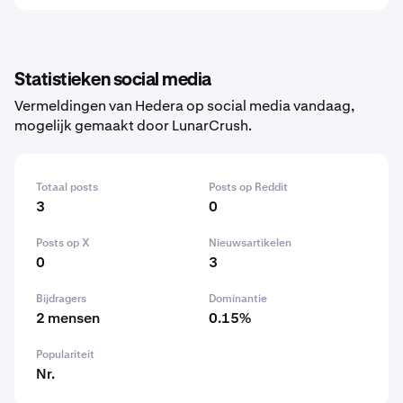
Statistieken social media
Vermeldingen van Hedera op social media vandaag,
mogelijk gemaakt door LunarCrush.
Totaal posts
Posts op Reddit
3
0
Posts op X
Nieuwsartikelen
0
3
Bijdragers
Dominantie
2 mensen
0.15%
Populariteit
Nr.