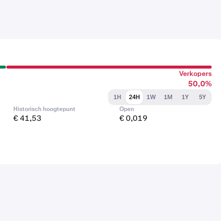
Verkopers
50,0%
1H
24H
1W
1M
1Y
5Y
Historisch hoogtepunt
Open
€ 41,53
€ 0,019