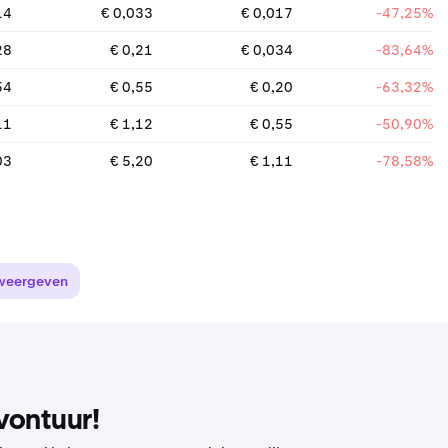
14
€ 0,033
€ 0,017
-47,25%
28
€ 0,21
€ 0,034
-83,64%
54
€ 0,55
€ 0,20
-63,32%
11
€ 1,12
€ 0,55
-50,90%
03
€ 5,20
€ 1,11
-78,58%
weergeven
vontuur!