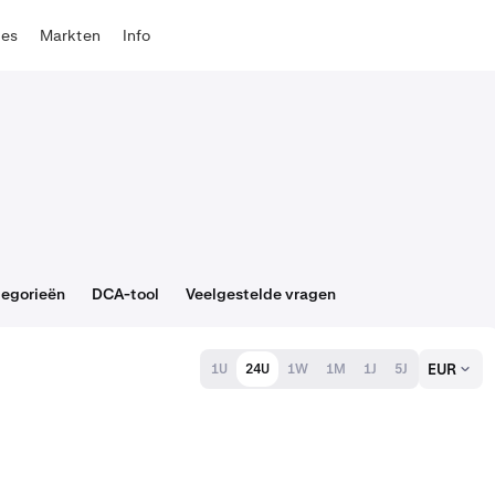
tes
Markten
Info
egorieën
DCA-tool
Veelgestelde vragen
EUR
1U
24U
1W
1M
1J
5J