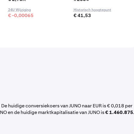
24U Wijziging
Historisch hoogtepunt
€ -0,00065
€ 41,53
 De huidige conversiekoers van JUNO naar EUR is € 0,018 per
NO en de huidige marktkapitalisatie van JUNO is
€ 1.460.875