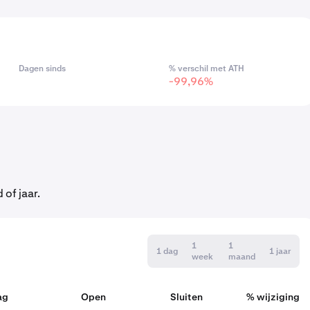
Dagen sinds
% verschil met ATH
-99,96%
of jaar.
1
1
1 dag
1 jaar
week
maand
ag
Open
Sluiten
% wijziging