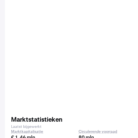
Marktstatistieken
Laatst bijgewerkt
Marktkapitalisatie
Circulerende voorraad
€ 1,46 mln.
80 mln.