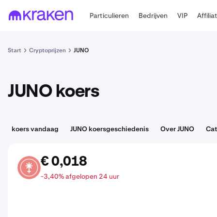
Particulieren
Bedrijven
VIP
Affilia
Start
Cryptoprijzen
JUNO
JUNO koers
koers vandaag
JUNO koersgeschiedenis
Over JUNO
Cat
€ 0,018
JUNO
-3,40% afgelopen 24 uur