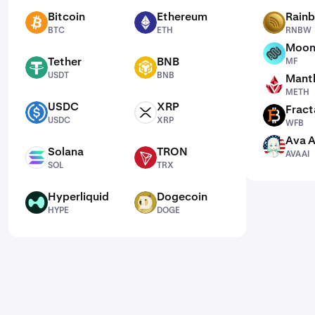
Bitcoin
Ethereum
Rain
BTC
ETH
RNBW
BTC
ETH
RNBW
Moon
MF
Tether
BNB
MF
USDT
BNB
USDT
BNB
Mantl
METH
METH
USDC
XRP
Fract
USDC
XRP
WFB
USDC
XRP
WFB
Ava A
AVAAI
Solana
TRON
AVAAI
SOL
TRX
SOL
TRX
Hyperliquid
Dogecoin
HYPE
DOGE
HYPE
DOGE