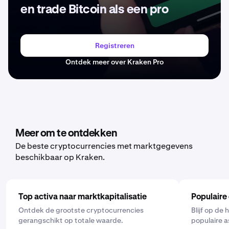
en trade Bitcoin als een pro
Registreren
Ontdek meer over Kraken Pro
Meer om te ontdekken
De beste cryptocurrencies met marktgegevens
beschikbaar op Kraken.
Top activa naar marktkapitalisatie
Populaire
Ontdek de grootste cryptocurrencies
Blijf op de
gerangschikt op totale waarde.
populaire a