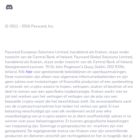
© 2011 - 2026 Payward, Inc.
Payward European Solutions Limited, handelend als Kraken, staat onder
toezicht van de Central Bank of Ireland. Payward Global Solutions Limited,
handelend als Kraken, staat onder toezicht van de Central Bank of Ireland.
Geregistreerd kantoor: 70 Sir John Rogerson’s Quay, Dublin, D02 R296,
Ierland. Klik
hier
voor gerelateerde beleidslijnen en openbaarmakingen.
Deze materialen zijn alleen voor algemene informatiedoeleinden en zijn
geen advies over investeringen of financiële producten of een aanbeveling
of verzoek om crypto-assets te kopen, verkopen, staken of bezitten of om
deel te nemen aan een specifieke tradestrategie. Kraken werkt niet en
zal niet werken aan het verhogen of verlagen van de prijs van een
bepaalde crypto-asset die het beschikbaar stelt. De onvoorspelbare aard
van de cryptoactivamarkten kan leiden tot verlies van geld. Er kan
belasting verschuldigd zijn over elk rendement en/of over elke
waardestijging van je crypto-assets en je dient onafhankelijk advies in te
winnen over jouw belastingpositie. Er kunnen geografische beperkingen
van toepassing zijn. Sommige cryptoproducten en -markten zijn niet
gereguleerd. De regelgevende status van Kraken voor zijn verschillende
producten en diensten verschilt per rechtsgebied en het is mogelijk dat je