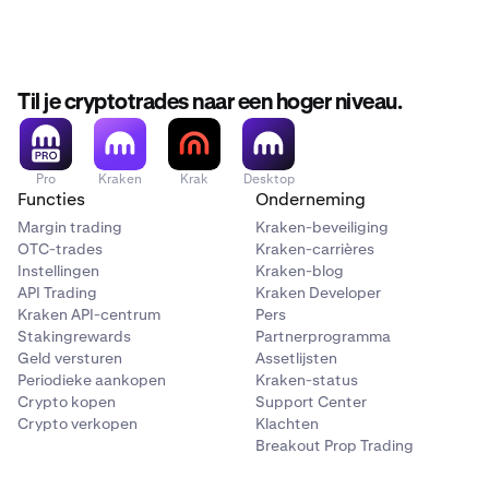
Til je cryptotrades naar een hoger niveau.
Pro
Kraken
Krak
Desktop
Functies
Onderneming
Margin trading
Kraken-beveiliging
OTC-trades
Kraken-carrières
Instellingen
Kraken-blog
API Trading
Kraken Developer
Kraken API-centrum
Pers
Stakingrewards
Partnerprogramma
Geld versturen
Assetlijsten
Periodieke aankopen
Kraken-status
Crypto kopen
Support Center
Crypto verkopen
Klachten
Breakout Prop Trading