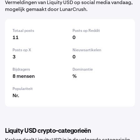
Vermeldingen van Liquity USD op social media vandaag,
mogelijk gemaakt door LunarCrush.
Totaal posts
Posts op Reddit
11
0
Posts op X
Nieuwsartikelen
3
0
Bijdragers
Dominantie
8 mensen
%
Populariteit
Nr.
Liquity USD crypto-categorieën
Kraken deelt Liquity USD in in de volgende categorieën.