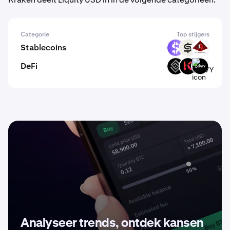
Categorie
Top stijgers
Stablecoins
USDR
CASH
USAD
DeFi
DECT
KAR
DIVVY
Analyseer trends, ontdek kansen