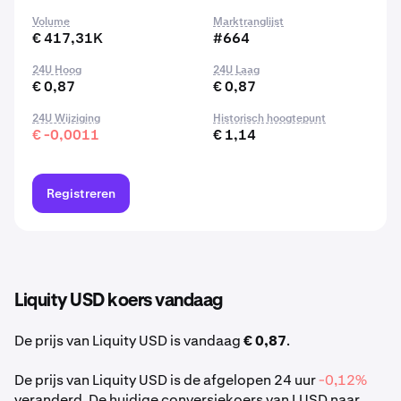
Volume
Marktranglijst
€ 417,31K
#664
24U Hoog
24U Laag
€ 0,87
€ 0,87
24U Wijziging
Historisch hoogtepunt
€ -0,0011
€ 1,14
Registreren
Liquity USD koers vandaag
De prijs van Liquity USD is vandaag
€ 0,87
.
De prijs van Liquity USD is de afgelopen 24 uur
-0,12%
veranderd. De huidige conversiekoers van LUSD naar