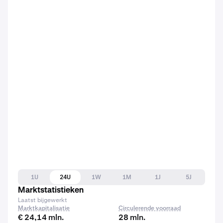
1U
24U
1W
1M
1J
5J
Marktstatistieken
Laatst bijgewerkt
Marktkapitalisatie
Circulerende voorraad
€ 24,14 mln.
28 mln.