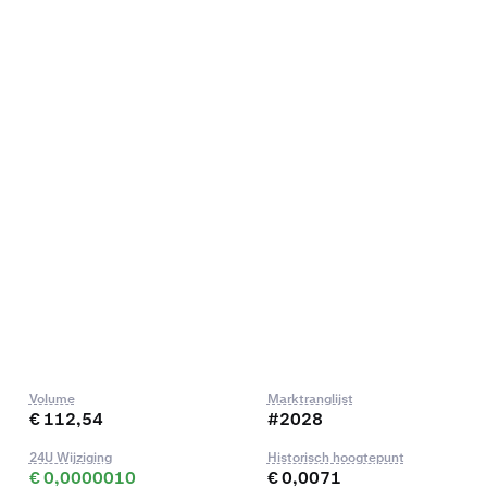
Volume
Marktranglijst
€ 112,54
#2028
24U Wijziging
Historisch hoogtepunt
€ 0,0000010
€ 0,0071