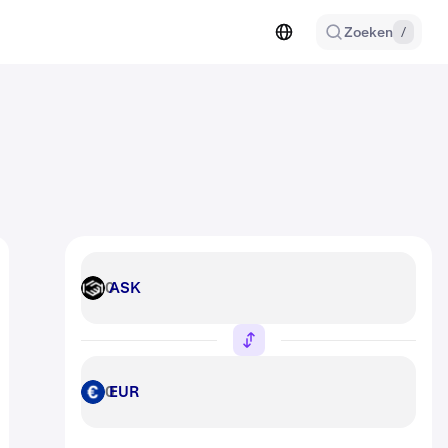
Zoeken
/
ASK
ASK
EUR
EUR