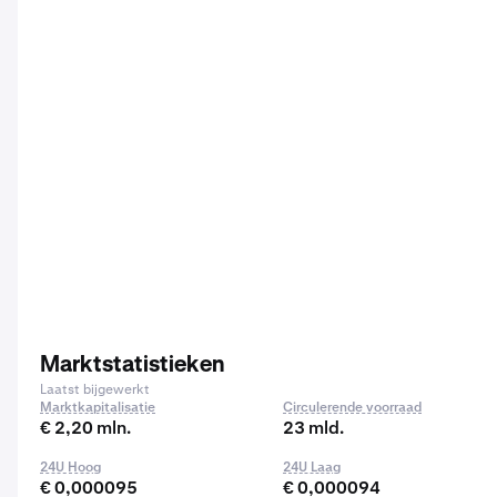
Marktstatistieken
Laatst bijgewerkt
Marktkapitalisatie
Circulerende voorraad
€ 2,20 mln.
23 mld.
24U Hoog
24U Laag
€ 0,000095
€ 0,000094