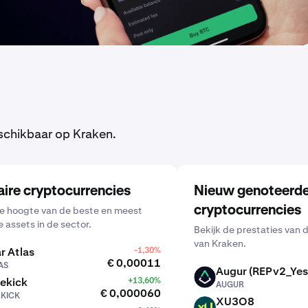
schikbaar op Kraken.
aire cryptocurrencies
Nieuw genoteerd
cryptocurrencies
 de hoogte van de beste en meest
e assets in de sector.
Bekijk de prestaties van 
van Kraken.
r Atlas
-1,30%
€ 0,00011
AS
Augur (REPv2_Yes
AUGUR
ekick
+13,60%
AUGUR
€ 0,000060
EKICK
XU3O8
XU3O8