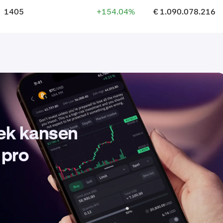
1405
+154.04%
€ 1.090.078.216
dek kansen
 pro