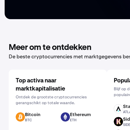
Meer om te ontdekken
De beste cryptocurrencies met marktgegevens be
Top activa naar
Popul
marktkapitalisatie
Blijf op
populair
Ontdek de grootste cryptocurrencies
gerangschikt op totale waarde.
Sta
ATLAS
ATL
Bitcoin
Ethereum
BTC
ETH
Sid
BTC
ETH
SIDEKICK
SID