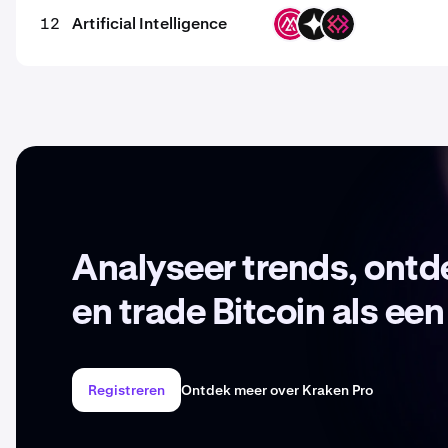
12
Artificial Intelligence
MSAI
GIZA
IMU
Analyseer trends, ont
en trade Bitcoin als een
Registreren
Ontdek meer over Kraken Pro