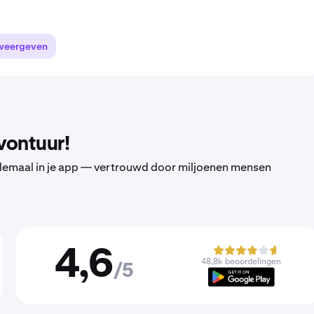
weergeven
vontuur!
 allemaal in je app — vertrouwd door miljoenen mensen
4,6
48,8k beoordelingen
/5