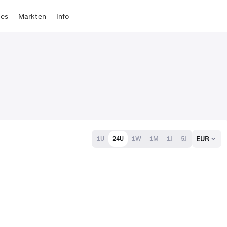
tes
Markten
Info
EUR
1U
24U
1W
1M
1J
5J