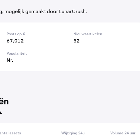
g, mogelijk gemaakt door LunarCrush.
Posts op X
Nieuwsartikelen
67,012
52
Populariteit
Nr.
ën
.
antal assets
Wijziging 24u
Volume 24 uur