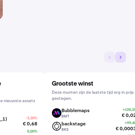
e
Grootste winst
Deze munten zijn de laatste tijd erg in prijs
gestegen.
de nieuwste assets
Bubblemaps
+100,
BMT
€ 0,0
BMT
_1)
-3,30%
€ 0,68
backstage
+99,
BKS
€ 0,000
BKS
0,00%