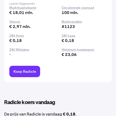
Laatst bijgewerkt
Marktkapitalisatie
Circulerende voorraad
€ 18,01 mln.
100 mln.
Volume
Marktranglijst
€ 2,97 mln.
#1123
24U Hoog
24U Laag
€ 0,18
€ 0,18
24U Wijziging
Historisch hoogtepunt
-
€ 23,06
Koop Radicle
Radicle koers vandaag
De prijs van Radicle is vandaag
€ 0,18
.