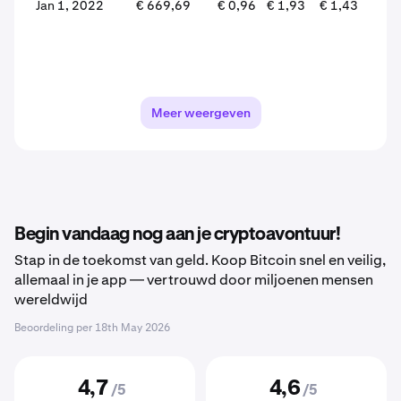
Jan 1, 2022
€ 669,69
€ 0,96
€ 1,93
€ 1,43
-26
Meer weergeven
Begin vandaag nog aan je cryptoavontuur!
Stap in de toekomst van geld. Koop Bitcoin snel en veilig,
allemaal in je app — vertrouwd door miljoenen mensen
wereldwijd
Beoordeling per
18th May 2026
4,7
4,6
/5
/5