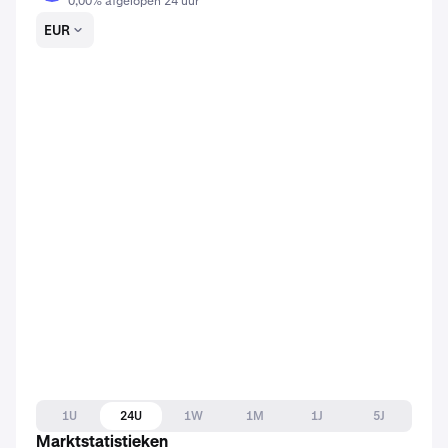
0,00% afgelopen 24 uur
EUR
1U
24U
1W
1M
1J
5J
Marktstatistieken