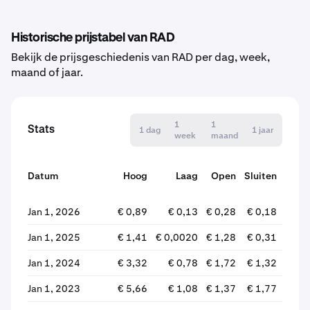
Historische prijstabel van RAD
Bekijk de prijsgeschiedenis van RAD per dag, week,
maand of jaar.
1
1
Stats
1 dag
1 jaar
week
maand
Datum
Hoog
Laag
Open
Sluiten
wijzi
Jan 1, 2026
€ 0,89
€ 0,13
€ 0,28
€ 0,18
-34
Jan 1, 2025
€ 1,41
€ 0,0020
€ 1,28
€ 0,31
-75
Jan 1, 2024
€ 3,32
€ 0,78
€ 1,72
€ 1,32
-23
Jan 1, 2023
€ 5,66
€ 1,08
€ 1,37
€ 1,77
+28