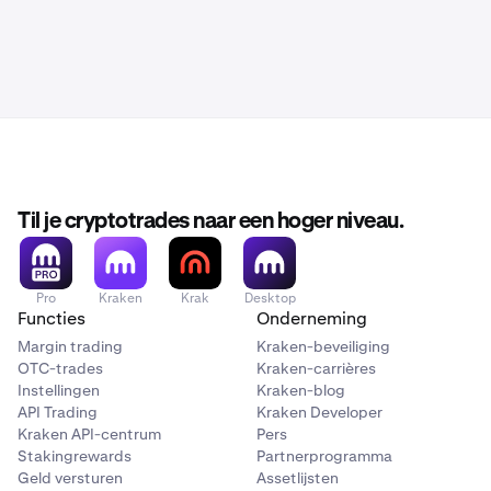
Til je cryptotrades naar een hoger niveau.
Pro
Kraken
Krak
Desktop
Functies
Onderneming
Margin trading
Kraken-beveiliging
OTC-trades
Kraken-carrières
Instellingen
Kraken-blog
API Trading
Kraken Developer
Kraken API-centrum
Pers
Stakingrewards
Partnerprogramma
Geld versturen
Assetlijsten