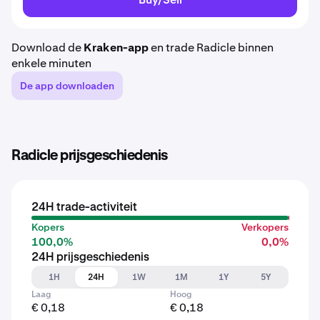
Download de
Kraken-app
en trade Radicle binnen
enkele minuten
De app downloaden
Radicle prijsgeschiedenis
24H trade-activiteit
Kopers
Verkopers
100,0%
0,0%
24H prijsgeschiedenis
1H
24H
1W
1M
1Y
5Y
Laag
Hoog
€ 0,18
€ 0,18