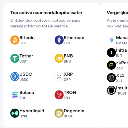
Top activa naar marktkapitalisatie
Vergelijk
Ontdek de grootste cryptocurrencies
Als je geïnt
gerangschikt op totale waarde.
ook wat an
Bitcoin
Ethereum
Mana
BTC
ETH
UMXM
BTC
ETH
UMXM
Initia
INIT
Tether
BNB
INIT
USDT
BNB
USDT
BNB
zkPa
ZKP
ZKP
USDC
XRP
XL1
USDC
XRP
XL1
USDC
XRP
XL1
Intui
TRUST
Solana
TRON
TRUST
SOL
TRX
SOL
TRX
Hyperliquid
Dogecoin
HYPE
DOGE
HYPE
DOGE