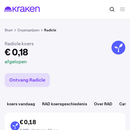
€ 0,18
RAD kopen
afgelopen
Start
Cryptoprijzen
Radicle
Radicle koers
RAD
€ 0,18
afgelopen
Ontvang Radicle
koers vandaag
RAD koersgeschiedenis
Over RAD
Cate
€ 0,18
RAD