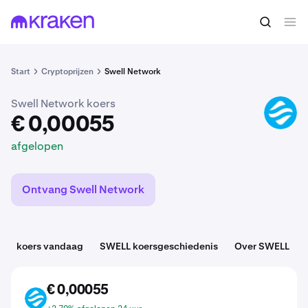
€ 0,00055
SWELL kopen
afgelopen
Start
Cryptoprijzen
Swell Network
Swell Network koers
SWELL
€ 0,00055
afgelopen
Ontvang Swell Network
koers vandaag
SWELL koersgeschiedenis
Over SWELL
€ 0,00055
SWELL