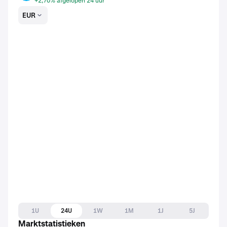
+2,70% afgelopen 24 uur
EUR
1U
24U
1W
1M
1J
5J
Marktstatistieken