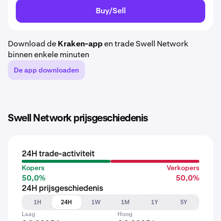
Buy/Sell
Download de
Kraken-app
en trade Swell Network
binnen enkele minuten
De app downloaden
Swell Network prijsgeschiedenis
24H trade-activiteit
Kopers
Verkopers
50,0%
50,0%
24H prijsgeschiedenis
1H
24H
1W
1M
1Y
5Y
Laag
Hoog