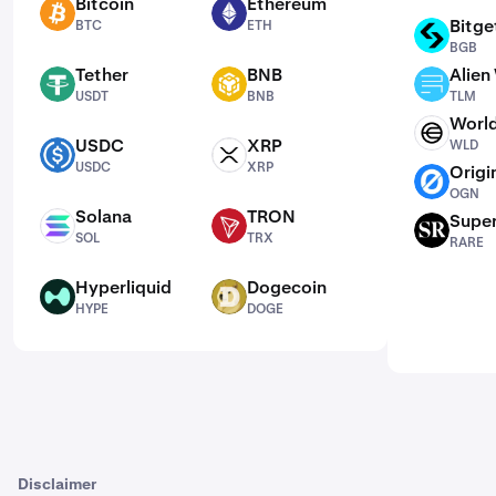
Bitcoin
Ethereum
BTC
ETH
Bitge
BTC
ETH
BGB
BGB
Tether
BNB
Alien
USDT
BNB
TLM
USDT
BNB
TLM
Worl
WLD
USDC
XRP
WLD
USDC
XRP
USDC
XRP
Origi
OGN
OGN
Solana
TRON
Supe
SOL
TRX
RARE
SOL
TRX
RARE
Hyperliquid
Dogecoin
HYPE
DOGE
HYPE
DOGE
Disclaimer