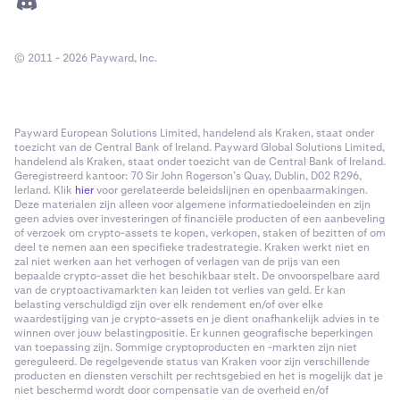
© 2011 - 2026 Payward, Inc.
Payward European Solutions Limited, handelend als Kraken, staat onder
toezicht van de Central Bank of Ireland. Payward Global Solutions Limited,
handelend als Kraken, staat onder toezicht van de Central Bank of Ireland.
Geregistreerd kantoor: 70 Sir John Rogerson’s Quay, Dublin, D02 R296,
Ierland. Klik
hier
voor gerelateerde beleidslijnen en openbaarmakingen.
Deze materialen zijn alleen voor algemene informatiedoeleinden en zijn
geen advies over investeringen of financiële producten of een aanbeveling
of verzoek om crypto-assets te kopen, verkopen, staken of bezitten of om
deel te nemen aan een specifieke tradestrategie. Kraken werkt niet en
zal niet werken aan het verhogen of verlagen van de prijs van een
bepaalde crypto-asset die het beschikbaar stelt. De onvoorspelbare aard
van de cryptoactivamarkten kan leiden tot verlies van geld. Er kan
belasting verschuldigd zijn over elk rendement en/of over elke
waardestijging van je crypto-assets en je dient onafhankelijk advies in te
winnen over jouw belastingpositie. Er kunnen geografische beperkingen
van toepassing zijn. Sommige cryptoproducten en -markten zijn niet
gereguleerd. De regelgevende status van Kraken voor zijn verschillende
producten en diensten verschilt per rechtsgebied en het is mogelijk dat je
niet beschermd wordt door compensatie van de overheid en/of