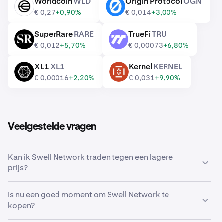
Worldcoin
WLD
Origin Protocol
OGN
WLD
OGN
€ 0,27
+0,90%
€ 0,014
+3,00%
SuperRare
RARE
TrueFi
TRU
RARE
TRU
€ 0,012
+5,70%
€ 0,00073
+6,80%
XL1
XL1
Kernel
KERNEL
XL1
KERNEL
€ 0,00016
+2,20%
€ 0,031
+9,90%
Veelgestelde vragen
Kan ik Swell Network traden tegen een lagere
prijs?
Ja, je kunt Aangepaste orders gebruiken op Kraken om
Is nu een goed moment om Swell Network te
automatisch Swell Network te kopen als het een lagere
kopen?
prijs bereikt.