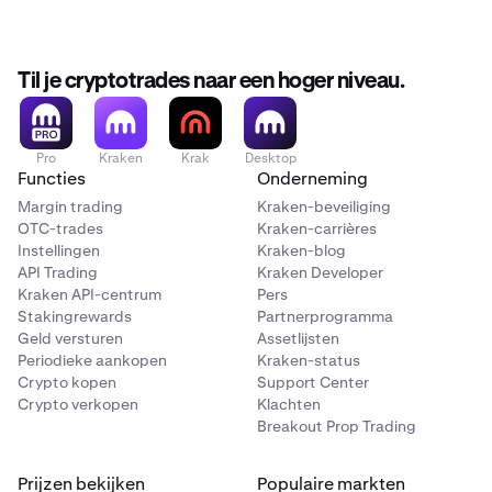
Til je cryptotrades naar een hoger niveau.
Pro
Kraken
Krak
Desktop
Functies
Onderneming
Margin trading
Kraken-beveiliging
OTC-trades
Kraken-carrières
Instellingen
Kraken-blog
API Trading
Kraken Developer
Kraken API-centrum
Pers
Stakingrewards
Partnerprogramma
Geld versturen
Assetlijsten
Periodieke aankopen
Kraken-status
Crypto kopen
Support Center
Crypto verkopen
Klachten
Breakout Prop Trading
Prijzen bekijken
Populaire markten