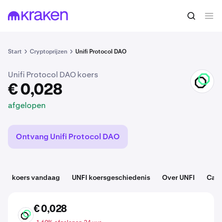
€ 0,028
UNFI kopen
afgelopen
Start
Cryptoprijzen
Unifi Protocol DAO
Unifi Protocol DAO koers
UNFI
€ 0,028
afgelopen
Ontvang Unifi Protocol DAO
koers vandaag
UNFI koersgeschiedenis
Over UNFI
Cate
€ 0,028
UNFI