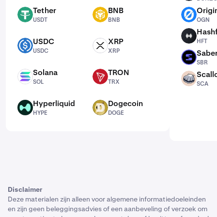
Tether
BNB
Origi
USDT
BNB
OGN
USDT
BNB
OGN
Hash
HFT
USDC
XRP
HFT
USDC
XRP
USDC
XRP
Sabe
SBR
SBR
Solana
TRON
Scall
SOL
TRX
SCA
SOL
TRX
SCA
Hyperliquid
Dogecoin
HYPE
DOGE
HYPE
DOGE
Disclaimer
Deze materialen zijn alleen voor algemene informatiedoeleinden
en zijn geen beleggingsadvies of een aanbeveling of verzoek om