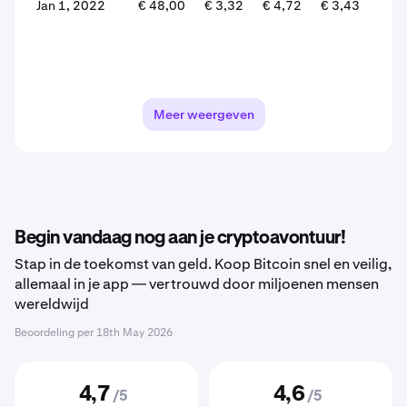
Jan 1, 2022
€ 48,00
€ 3,32
€ 4,72
€ 3,43
-27,
Meer weergeven
Begin vandaag nog aan je cryptoavontuur!
Stap in de toekomst van geld. Koop Bitcoin snel en veilig,
allemaal in je app — vertrouwd door miljoenen mensen
wereldwijd
Beoordeling per
18th May 2026
4,7
4,6
/5
/5