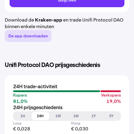
Download de
Kraken-app
en trade Unifi Protocol DAO
binnen enkele minuten
De app downloaden
Unifi Protocol DAO prijsgeschiedenis
24H trade-activiteit
Kopers
Verkopers
81,0%
19,0%
24H prijsgeschiedenis
1H
24H
1W
1M
1Y
5Y
Laag
Hoog
€ 0,028
€ 0,030