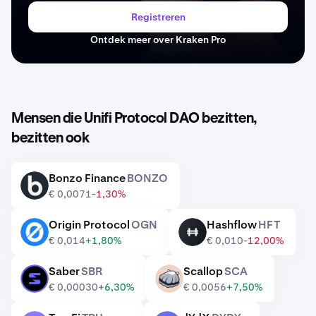
Registreren
Ontdek meer over Kraken Pro
Mensen die Unifi Protocol DAO bezitten,
bezitten ook
Bonzo Finance
BONZO
BONZO
€ 0,0071
-1,30%
Origin Protocol
OGN
Hashflow
HFT
OGN
HFT
€ 0,014
+1,80%
€ 0,010
-12,00%
Saber
SBR
Scallop
SCA
SBR
SCA
€ 0,00030
+6,30%
€ 0,0056
+7,50%