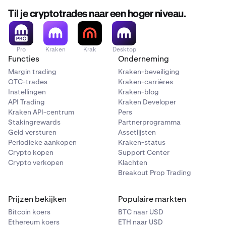
Til je cryptotrades naar een hoger niveau.
Pro
Kraken
Krak
Desktop
Functies
Onderneming
Margin trading
Kraken-beveiliging
OTC-trades
Kraken-carrières
Instellingen
Kraken-blog
API Trading
Kraken Developer
Kraken API-centrum
Pers
Stakingrewards
Partnerprogramma
Geld versturen
Assetlijsten
Periodieke aankopen
Kraken-status
Crypto kopen
Support Center
Crypto verkopen
Klachten
Breakout Prop Trading
Prijzen bekijken
Populaire markten
Bitcoin koers
BTC naar USD
Ethereum koers
ETH naar USD