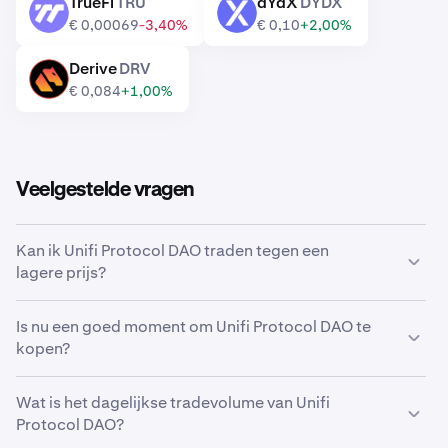
TrueFi
TRU
dYdX
DYDX
TRU
DYDX
€ 0,00069
-3,40%
€ 0,10
+2,00%
Derive
DRV
DRV
€ 0,084
+1,00%
Veelgestelde vragen
Kan ik Unifi Protocol DAO traden tegen een
lagere prijs?
Ja, je kunt Aangepaste orders gebruiken op Kraken om
Is nu een goed moment om Unifi Protocol DAO te
automatisch Unifi Protocol DAO te kopen als het een
kopen?
lagere prijs bereikt.
De markt timen kan een ongelofelijke uitdaging zijn,
Wat is het dagelijkse tradevolume van Unifi
waardoor veel traders in plaats daarvan kiezen voor een
Protocol DAO?
dollar-cost average
van Unifi Protocol DAO. Door