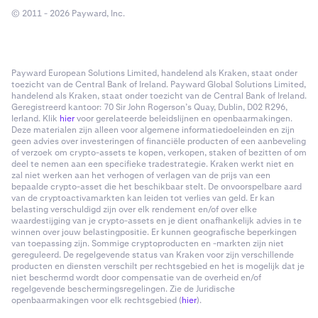
© 2011 - 2026 Payward, Inc.
Payward European Solutions Limited, handelend als Kraken, staat onder
toezicht van de Central Bank of Ireland. Payward Global Solutions Limited,
handelend als Kraken, staat onder toezicht van de Central Bank of Ireland.
Geregistreerd kantoor: 70 Sir John Rogerson’s Quay, Dublin, D02 R296,
Ierland. Klik
hier
voor gerelateerde beleidslijnen en openbaarmakingen.
Deze materialen zijn alleen voor algemene informatiedoeleinden en zijn
geen advies over investeringen of financiële producten of een aanbeveling
of verzoek om crypto-assets te kopen, verkopen, staken of bezitten of om
deel te nemen aan een specifieke tradestrategie. Kraken werkt niet en
zal niet werken aan het verhogen of verlagen van de prijs van een
bepaalde crypto-asset die het beschikbaar stelt. De onvoorspelbare aard
van de cryptoactivamarkten kan leiden tot verlies van geld. Er kan
belasting verschuldigd zijn over elk rendement en/of over elke
waardestijging van je crypto-assets en je dient onafhankelijk advies in te
winnen over jouw belastingpositie. Er kunnen geografische beperkingen
van toepassing zijn. Sommige cryptoproducten en -markten zijn niet
gereguleerd. De regelgevende status van Kraken voor zijn verschillende
producten en diensten verschilt per rechtsgebied en het is mogelijk dat je
niet beschermd wordt door compensatie van de overheid en/of
regelgevende beschermingsregelingen. Zie de Juridische
openbaarmakingen voor elk rechtsgebied (
hier
).