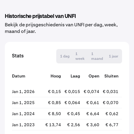
Historische prijstabel van UNFI
Bekijk de prijsgeschiedenis van UNFI per dag, week,
maand of jaar.
1
1
Stats
1 dag
1 jaar
week
maand
Datum
Hoog
Laag
Open
Sluiten
wijzi
Jan 1, 2026
€ 0,15
€ 0,015
€ 0,074
€ 0,031
-58,
Jan 1, 2025
€ 0,85
€ 0,064
€ 0,61
€ 0,070
-88,
Jan 1, 2024
€ 8,50
€ 0,45
€ 6,64
€ 0,62
-90,
Jan 1, 2023
€ 13,74
€ 2,56
€ 3,60
€ 6,77
+87,