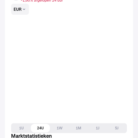
-1,60% afgelopen 24 uur
EUR
1U
24U
1W
1M
1J
5J
Marktstatistieken