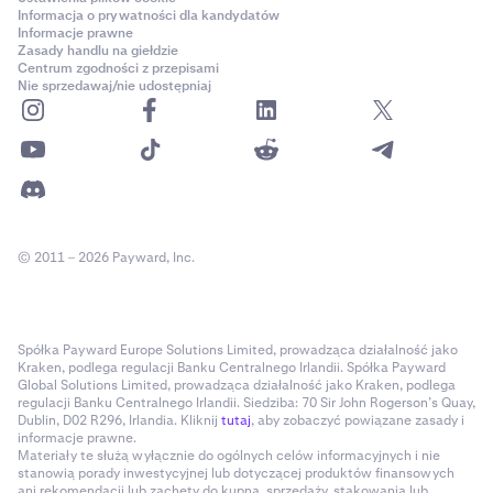
Informacja o prywatności dla kandydatów
Informacje prawne
Zasady handlu na giełdzie
Centrum zgodności z przepisami
Nie sprzedawaj/nie udostępniaj
© 2011 – 2026 Payward, Inc.
Spółka Payward Europe Solutions Limited, prowadząca działalność jako
Kraken, podlega regulacji Banku Centralnego Irlandii. Spółka Payward
Global Solutions Limited, prowadząca działalność jako Kraken, podlega
regulacji Banku Centralnego Irlandii. Siedziba: 70 Sir John Rogerson’s Quay,
Dublin, D02 R296, Irlandia. Kliknij
tutaj
, aby zobaczyć powiązane zasady i
informacje prawne.
Materiały te służą wyłącznie do ogólnych celów informacyjnych i nie
stanowią porady inwestycyjnej lub dotyczącej produktów finansowych
ani rekomendacji lub zachęty do kupna, sprzedaży, stakowania lub