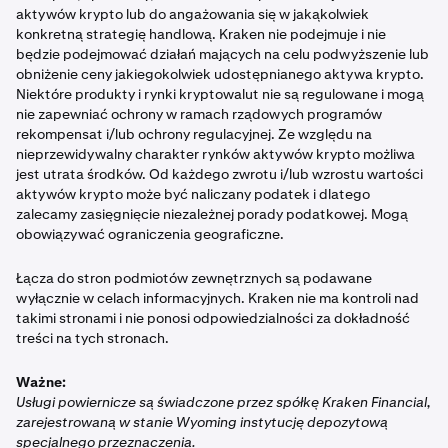
unikalnymi zagrożeniami. Dowiedz się więcej o
Wymagane potwierdzenia sieci:
aktywów krypto lub do angażowania się w jakąkolwiek
zagrożeniach związanych z kBTC w
białej księdze
.
konkretną strategię handlową. Kraken nie podejmuje i nie
Ink: 180 potwierdzeń L2
będzie podejmować działań mających na celu podwyższenie lub
obniżenie ceny jakiegokolwiek udostępnianego aktywa krypto.
Unichain: 180 potwierdzeń L2
Niektóre produkty i rynki kryptowalut nie są regulowane i mogą
nie zapewniać ochrony w ramach rządowych programów
Ethereum: 70 potwierdzeń
rekompensat i/lub ochrony regulacyjnej. Ze względu na
OP Mainnet: 40 potwierdzeń w warstwie 1
nieprzewidywalny charakter rynków aktywów krypto możliwa
jest utrata środków. Od każdego zwrotu i/lub wzrostu wartości
aktywów krypto może być naliczany podatek i dlatego
zalecamy zasięgnięcie niezależnej porady podatkowej. Mogą
obowiązywać ograniczenia geograficzne.
Łącza do stron podmiotów zewnętrznych są podawane
wyłącznie w celach informacyjnych. Kraken nie ma kontroli nad
takimi stronami i nie ponosi odpowiedzialności za dokładność
treści na tych stronach.
Ważne:
Usługi powiernicze są świadczone przez spółkę Kraken Financial,
zarejestrowaną w stanie Wyoming instytucję depozytową
specjalnego przeznaczenia.