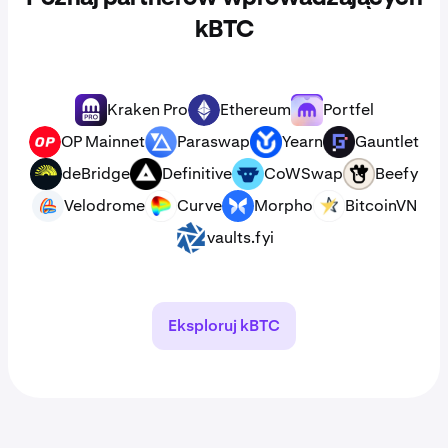
kBTC
Kraken Pro
Ethereum
Portfel
ETH
OP Mainnet
Paraswap
Yearn
Gauntlet
OP
deBridge
Definitive
CoWSwap
Beefy
Velodrome
Curve
Morpho
BitcoinVN
vaults.fyi
Eksploruj kBTC