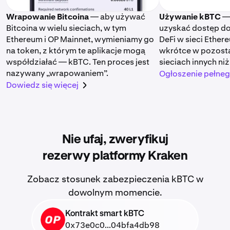
Wrapowanie Bitcoina
— aby używać
Używanie kBTC
—
Bitcoina w wielu sieciach, w tym
uzyskać dostęp do 
Ethereum i OP Mainnet, wymieniamy go
DeFi w sieci Ether
na token, z którym te aplikacje mogą
wkrótce w pozosta
współdziałać — kBTC. Ten proces jest
sieciach innych ni
nazywany „wrapowaniem”.
Ogłoszenie pełne
Dowiedz się więcej
Nie ufaj, zweryfikuj
rezerwy platformy Kraken
Zobacz stosunek zabezpieczenia kBTC w
dowolnym momencie.
Kontrakt smart kBTC
OP
0x73e0c0...04bfa4db98