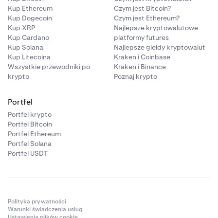
Kup Ethereum
Czym jest Bitcoin?
Kup Dogecoin
Czym jest Ethereum?
Kup XRP
Najlepsze kryptowalutowe
Kup Cardano
platformy futures
Kup Solana
Najlepsze giełdy kryptowalut
Kup Litecoina
Kraken i Coinbase
Wszystkie przewodniki po
Kraken i Binance
krypto
Poznaj krypto
Portfel
Portfel krypto
Portfel Bitcoin
Portfel Ethereum
Portfel Solana
Portfel USDT
Polityka prywatności
Warunki świadczenia usług
Ustawienia plików cookie