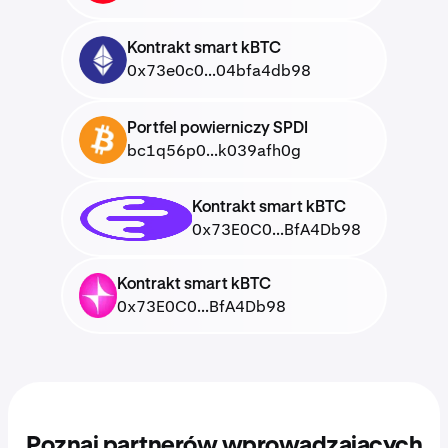
Kontrakt smart kBTC
ETH
0x73e0c0...04bfa4db98
Portfel powierniczy SPDI
BTC
bc1q56p0...k039afh0g
Kontrakt smart kBTC
0x73E0C0...BfA4Db98
Kontrakt smart kBTC
0x73E0C0...BfA4Db98
Poznaj partnerów wprowadzających