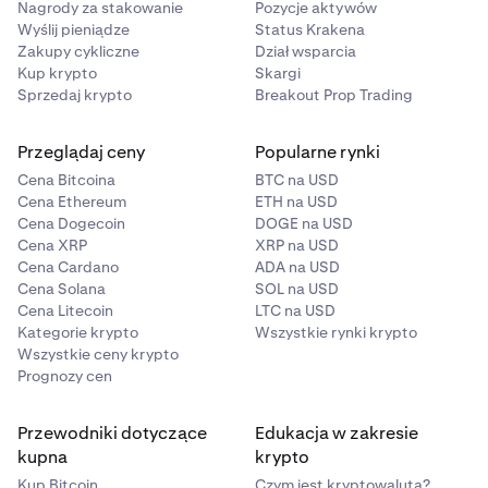
Nagrody za stakowanie
Pozycje aktywów
Wyślij pieniądze
Status Krakena
Zakupy cykliczne
Dział wsparcia
Kup krypto
Skargi
Sprzedaj krypto
Breakout Prop Trading
Przeglądaj ceny
Popularne rynki
Cena Bitcoina
BTC na USD
Cena Ethereum
ETH na USD
Cena Dogecoin
DOGE na USD
Cena XRP
XRP na USD
Cena Cardano
ADA na USD
Cena Solana
SOL na USD
Cena Litecoin
LTC na USD
Kategorie krypto
Wszystkie rynki krypto
Wszystkie ceny krypto
Prognozy cen
Przewodniki dotyczące
Edukacja w zakresie
kupna
krypto
Kup Bitcoin
Czym jest kryptowaluta?