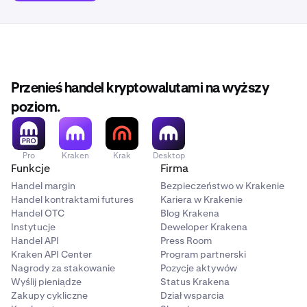
Przenieś handel kryptowalutami na wyższy
poziom.
Pro
Kraken
Krak
Desktop
Funkcje
Firma
Handel margin
Bezpieczeństwo w Krakenie
Handel kontraktami futures
Kariera w Krakenie
Handel OTC
Blog Krakena
Instytucje
Deweloper Krakena
Handel API
Press Room
Kraken API Center
Program partnerski
Nagrody za stakowanie
Pozycje aktywów
Wyślij pieniądze
Status Krakena
Zakupy cykliczne
Dział wsparcia