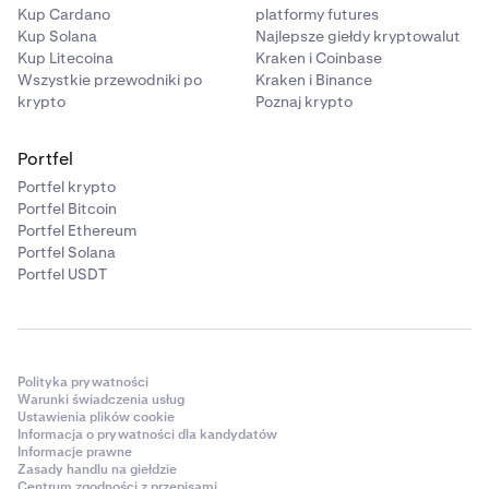
Kup Cardano
platformy futures
Kup Solana
Najlepsze giełdy kryptowalut
Kup Litecoina
Kraken i Coinbase
Wszystkie przewodniki po
Kraken i Binance
krypto
Poznaj krypto
Portfel
Portfel krypto
Portfel Bitcoin
Portfel Ethereum
Portfel Solana
Portfel USDT
Polityka prywatności
Warunki świadczenia usług
Ustawienia plików cookie
Informacja o prywatności dla kandydatów
Informacje prawne
Zasady handlu na giełdzie
Centrum zgodności z przepisami