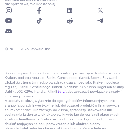
Nie sprzedawaj/nie udostępniaj
© 2011 – 2026 Payward, Inc.
Spółka Payward Europe Solutions Limited, prowadząca działalność jako
Kraken, podlega regulacji Banku Centralnego Irlandii. Spółka Payward
Global Solutions Limited, prowadząca działalność jako Kraken, podlega
regulacji Banku Centralnego Irlandii. Siedziba: 70 Sir John Rogerson’s Quay,
Dublin, D02 R296, Irlandia. Kliknij
tutaj
, aby zobaczyć powiązane zasady i
informacje prawne.
Materiały te służą wyłącznie do ogólnych celów informacyjnych i nie
stanowią porady inwestycyjnej lub dotyczącej produktów finansowych
ani rekomendacji lub zachęty do kupna, sprzedaży, stakowania lub
posiadania jakichkolwiek aktywów krypto lub do realizacji określonych
strategii handlowych. Kraken nie podejmuje i nie będzie podejmować
działań mających na celu podwyższenie lub obniżenie ceny
jakiegokolwiek udostępnianego aktywa krypto. Ze względu na