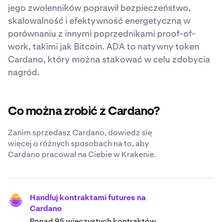
jego zwolenników poprawił bezpieczeństwo,
skalowalność i efektywność energetyczną w
porównaniu z innymi poprzednikami proof-of-
work, takimi jak Bitcoin. ADA to natywny token
Cardano, który można stakować w celu zdobycia
nagród.
Co można zrobić z Cardano?
Zanim sprzedasz Cardano, dowiedz się
więcej o różnych sposobach na to, aby
Cardano pracował na Ciebie w Krakenie.
Handluj kontraktami futures na
Cardano
Ponad 95 wieczystych kontraktów