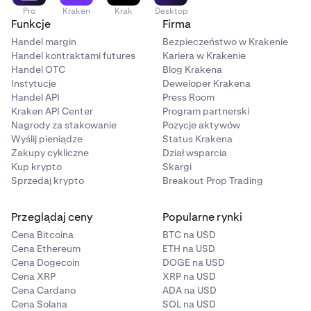
Pro
Kraken
Krak
Desktop
Funkcje
Firma
Handel margin
Bezpieczeństwo w Krakenie
Handel kontraktami futures
Kariera w Krakenie
Handel OTC
Blog Krakena
Instytucje
Deweloper Krakena
Handel API
Press Room
Kraken API Center
Program partnerski
Nagrody za stakowanie
Pozycje aktywów
Wyślij pieniądze
Status Krakena
Zakupy cykliczne
Dział wsparcia
Kup krypto
Skargi
Sprzedaj krypto
Breakout Prop Trading
Przeglądaj ceny
Popularne rynki
Cena Bitcoina
BTC na USD
Cena Ethereum
ETH na USD
Cena Dogecoin
DOGE na USD
Cena XRP
XRP na USD
Cena Cardano
ADA na USD
Cena Solana
SOL na USD