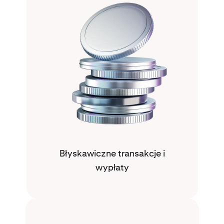
Błyskawiczne transakcje i
wypłaty