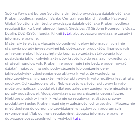
Spółka Payward Europe Solutions Limited, prowadząca działalność jako
Kraken, podlega regulacji Banku Centralnego Irlandii. Spółka Payward
Global Solutions Limited, prowadząca działalność jako Kraken, podlega
regulacji Banku Centralnego Irlandii. Siedziba: 70 Sir John Rogerson’s Quay,
Dublin, D02 R296, Irlandia. Kliknij
tutaj
, aby zobaczyć powiązane zasady i
informacje prawne.
Materiały te służą wyłącznie do ogólnych celów informacyjnych i nie
stanowią porady inwestycyjnej lub dotyczącej produktów finansowych
ani rekomendacji lub zachęty do kupna, sprzedaży, stakowania lub
posiadania jakichkolwiek aktywów krypto lub do realizacji określonych
strategii handlowych. Kraken nie podejmuje i nie będzie podejmować
działań mających na celu podwyższenie lub obniżenie ceny
jakiegokolwiek udostępnianego aktywa krypto. Ze względu na
nieprzewidywalny charakter rynków aktywów krypto możliwa jest utrata
środków. Od każdego zwrotu i/lub wzrostu wartości aktywów krypto
może być naliczany podatek i dlatego zalecamy zasięgnięcie niezależnej
porady podatkowej. Mogą obowiązywać ograniczenia geograficzne.
Niektóre produkty i rynki krypto nie są regulowane. Status prawny
produktów i usług Kraken różni się w zależności od jurysdykcji. Możesz nie
mieć dostępu do ochrony przewidzianej w rządowych programach
rekompensat i/lub ochrony regulacyjnej. Zobacz informacje prawne
dotyczące poszczególnych jurysdykcji
tutaj
.