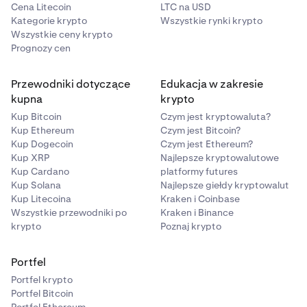
Cena Litecoin
LTC na USD
Kategorie krypto
Wszystkie rynki krypto
Wszystkie ceny krypto
Prognozy cen
Przewodniki dotyczące
Edukacja w zakresie
kupna
krypto
Kup Bitcoin
Czym jest kryptowaluta?
Kup Ethereum
Czym jest Bitcoin?
Kup Dogecoin
Czym jest Ethereum?
Kup XRP
Najlepsze kryptowalutowe
Kup Cardano
platformy futures
Kup Solana
Najlepsze giełdy kryptowalut
Kup Litecoina
Kraken i Coinbase
Wszystkie przewodniki po
Kraken i Binance
krypto
Poznaj krypto
Portfel
Portfel krypto
Portfel Bitcoin