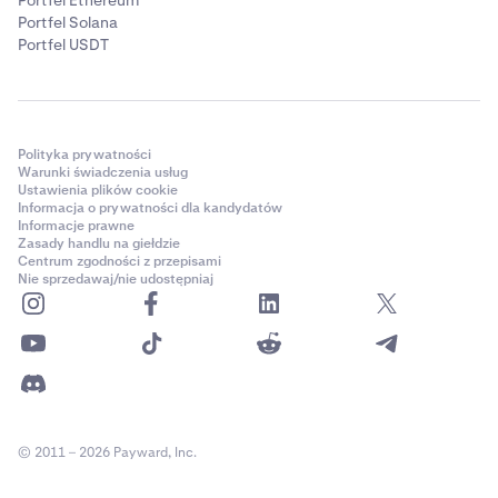
Portfel Ethereum
Portfel Solana
Portfel USDT
Polityka prywatności
Warunki świadczenia usług
Ustawienia plików cookie
Informacja o prywatności dla kandydatów
Informacje prawne
Zasady handlu na giełdzie
Centrum zgodności z przepisami
Nie sprzedawaj/nie udostępniaj
© 2011 – 2026 Payward, Inc.