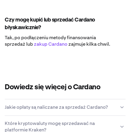
Czy mogę kupić lub sprzedać Cardano
błyskawicznie?
Tak, po podłączeniu metody finansowania
sprzedaż lub
zakup Cardano
zajmuje kilka chwil.
Dowiedz się więcej o Cardano
Jakie opłaty są naliczane za sprzedaż Cardano?
Platforma Kraken oferuje konkurencyjną strukturę opłat
Które kryptowaluty mogę sprzedawać na
opartą na wielkości transakcji, rodzaju aktywów,
platformie Kraken?
metodzie płatności i warunkach rynkowych.
Dowiedz