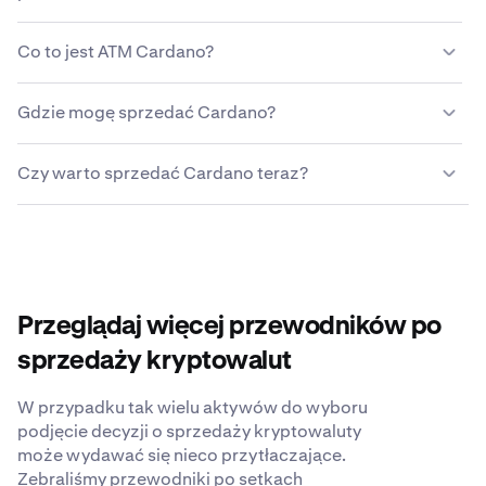
się więcej o strukturze opłat Kraken
.
Kraken umożliwia prosty zakup i sprzedaż ponad 200
Co to jest ATM Cardano?
kryptowalut, w tym Cardano.
ATM Cardano, czyli bankomat kryptowalutowy, to
Gdzie mogę sprzedać Cardano?
samoobsługowe urządzenie, w którym można kupić lub
sprzedać Cardano (a czasem też inne kryptowaluty) za
Chociaż można korzystać z wielu różnych metod
gotówkę lub kartą kredytową/debetową. Użytkownicy
Czy warto sprzedać Cardano teraz?
sprzedaży Cardano, większość ludzi uważa, że
mogą korzystać z interfejsu dotykowego urządzenia,
platformy kryptowalutowe, takie jak Kraken, to
aby dokonywać transakcji i zarządzać swoimi
Decyzja o tym, kiedy sprzedać Cardano zależy od
najprostsza i najbezpieczniejsza opcja. Kraken
portfelami cyfrowymi.
indywidualnych celów finansowych i tolerancji ryzyka
zapewnia konkurencyjne opłaty, różnorodne opcje
oraz warunków rynkowych. Weź pod uwagę takie
płatności, solidne środki bezpieczeństwa i dostępny
czynniki, jak trendy cenowe, harmonogram inwestycji i
przez całą dobę Dział Wsparcia, który jest gotowy
potencjalne konsekwencje podatkowe. Przed
odpowiedzieć na wszelkie pytania dotyczące
Przeglądaj więcej przewodników po
podjęciem jakichkolwiek decyzji warto skonsultować
sprzedaży Cardano.
się z doradcą finansowym i przeprowadzić dokładne
sprzedaży kryptowalut
badania.
W przypadku tak wielu aktywów do wyboru
podjęcie decyzji o sprzedaży kryptowaluty
może wydawać się nieco przytłaczające.
Zebraliśmy przewodniki po setkach