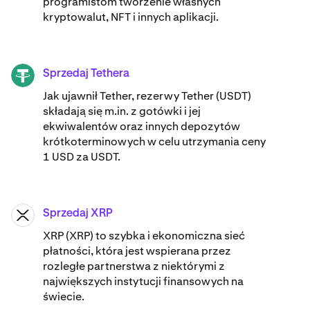
programistom tworzenie własnych
kryptowalut, NFT i innych aplikacji.
Sprzedaj Tethera
USDT
Jak ujawnił Tether, rezerwy Tether (USDT)
składają się m.in. z gotówki i jej
ekwiwalentów oraz innych depozytów
krótkoterminowych w celu utrzymania ceny
1 USD za USDT.
Sprzedaj XRP
XRP
XRP (XRP) to szybka i ekonomiczna sieć
płatności, która jest wspierana przez
rozległe partnerstwa z niektórymi z
największych instytucji finansowych na
świecie.