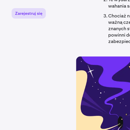
wahania s
Zarejestruj się
Chociaż n
ważną czę
znanych s
powinni d
zabezpie