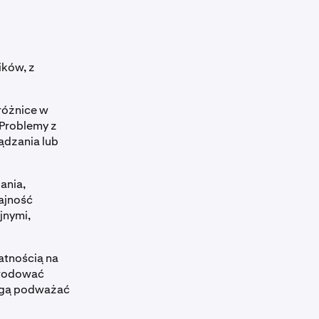
ików, z
różnice w
Problemy z
ądzania lub
ania,
dajność
jnymi,
atnością na
owodować
mogą podważać