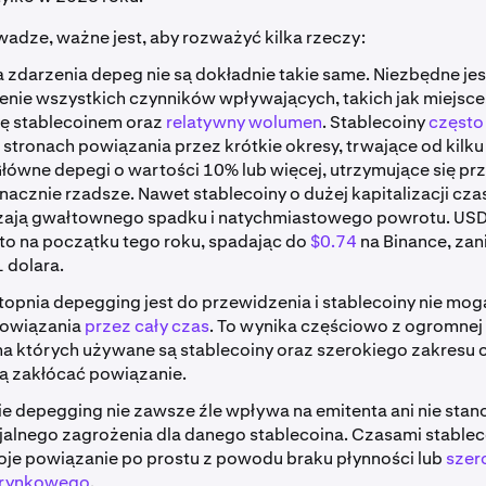
wadze, ważne jest, aby rozważyć kilka rzeczy:
zdarzenia depeg nie są dokładnie takie same. Niezbędne jes
enie wszystkich czynników wpływających, takich jak miejsce
ię stablecoinem oraz
relatywny wolumen
. Stablecoiny
często
stronach powiązania przez krótkie okresy, trwające od kilku
 Główne depegi o wartości 10% lub więcej, utrzymujące się p
znacznie rzadsze. Nawet stablecoiny o dużej kapitalizacji cz
ają gwałtownego spadku i natychmiastowego powrotu. USD
to na początku tego roku, spadając do
$0.74
na Binance, za
1 dolara.
topnia depegging jest do przewidzenia i stablecoiny nie mo
owiązania
przez cały czas
. To wynika częściowo z ogromnej 
na których używane są stablecoiny oraz szerokiego zakresu 
ą zakłócać powiązanie.
e depegging nie zawsze źle wpływa na emitenta ani nie stan
jalnego zagrożenia dla danego stablecoina. Czasami stable
oje powiązanie po prostu z powodu braku płynności lub
szer
 rynkowego
.