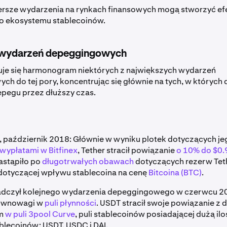
ersze wydarzenia na rynkach finansowych mogą stworzyć efe
do ekosystemu stablecoinów.
 wydarzeń depeggingowych
duje się harmonogram niektórych z największych wydarzeń
h do tej pory, koncentrując się głównie na tych, w których 
pegu przez dłuższy czas.
, październik 2018: Głównie w wyniku plotek dotyczących je
wypłatami w Bitfinex
, Tether stracił powiązanie
o 10% do $0.
astąpiło po
długotrwałych obawach
dotyczących rezerw Teth
dotyczącej wpływu stablecoina na cenę
Bitcoina (BTC)
.
adczył kolejnego wydarzenia depeggingowego w czerwcu 20
ównowagi w
puli płynności
. USDT stracił swoje powiązanie z 
im
w puli 3pool Curve
, puli stablecoinów posiadającej dużą il
ablecoinów: USDT, USDC i DAI.