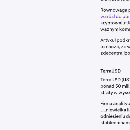
Równowaga pu
wzrósł do po
kryptowalut 
ważnym komu
Artykuł podkr
oznacza, że w
zdecentraliz
TerraUSD
TerraUSD (UST
ponad 50 mil
straty w wys
Firma anality
„...niewielka 
odniesieniu d
stablecoinami