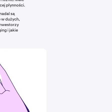
cej płynności.
nadal są
 w dużych,
inwestorzy
ng i jakie