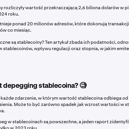
y rozliczyły wartość przekraczającą 2,6 biliona dolarów w p
024 roku.
tnieje ponad 20 milionów adresów, które dokonują transakcji
nów co miesiąc.
eczne są stablecoiny? Ten artykuł zbada ich podatności, odno
 stablecoinów, wpływu regulacji oraz stopnia, w jakim emite
t depegging stablecoina? 🧐
 każde zdarzenie, w którym wartość stablecoina odbiega od 
sienia. Może to być zarówno spadek
jak
wzrost wartości w s
wa.
eg w stablecoinach są powszechne, a jeden raport zidentyf
ylko w 2023 roku.