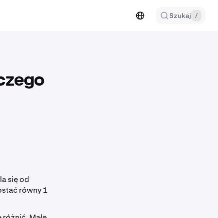
Szukaj
/
aczego
a się od
ostać równy 1
 różnić. Małe