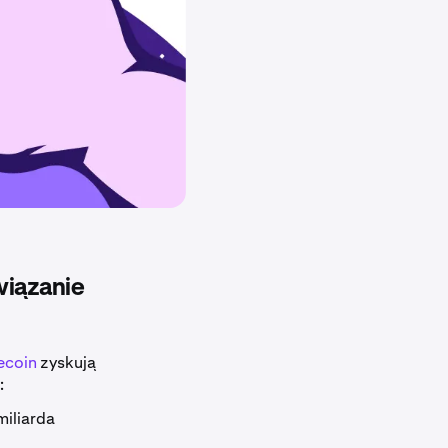
wiązanie
ecoin
zyskują
:
miliarda