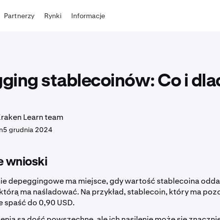
Partnerzy
Rynki
Informacje
ging stablecoinów: Co i dl
Kraken Learn team
n
5 grudnia 2024
 wnioski
e depeggingowe ma miejsce, gdy wartość stablecoina oddal
 którą ma naśladować. Na przykład, stablecoin, który ma poz
 spaść do 0,90 USD.
enia są dość powszechne, ale ich nasilenie może się znacznie