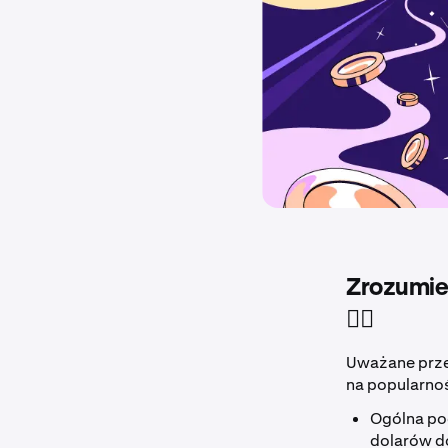
Zrozumien
⛓️‍💥
Uważane przez
na popularno
Ogólna pod
dolarów d