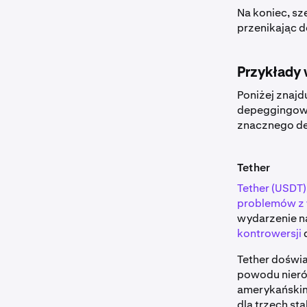
Na koniec, sz
przenikając 
Przykłady
Poniżej znaj
depeggingowyc
znacznego de
Tether
Tether (USDT)
problemów z 
wydarzenie n
kontrowersji
Tether doświ
powodu nier
amerykańsk
dla trzech st