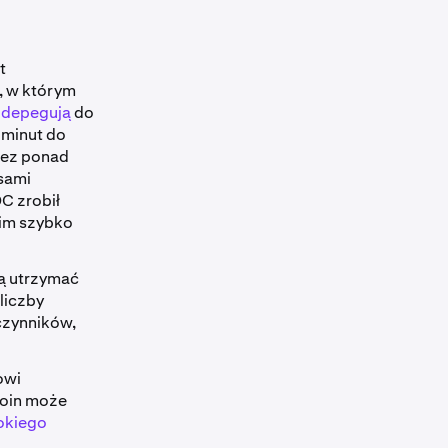
t
, w którym
 depegują
do
 minut do
rzez ponad
asami
C zrobił
nim szybko
gą utrzymać
liczby
czynników,
owi
coin może
okiego