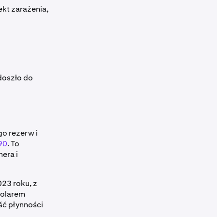
kt zarażenia,
doszło do
go rezerw i
90
. To
era i
23 roku, z
dolarem
ość płynności