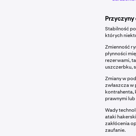
Przyczyny
Stabilność p
których niekt
Zmienność ry
płynności mi
rezerwami, ta
uszczerbku, s
Zmiany w pod
zwłaszcza w p
kontrahenta,
prawnymi lub 
Wady technolo
ataki hakers
zakłócenia o
zaufanie.