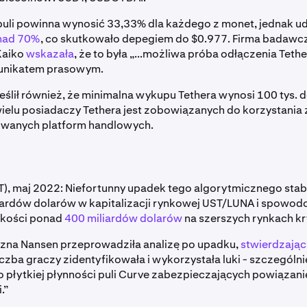
li powinna wynosić 33,33% dla każdego z monet, jednak udz
nad 70%
, co skutkowało depegiem do $0.977. Firma badawc
Kaiko
wskazała
, że to była „...możliwa próba odłączenia Teth
nikatem prasowym.
eślił również, że minimalna wykupu Tethera wynosi 100 tys. 
ielu posiadaczy Tethera jest zobowiązanych do korzystania z
owanych platform handlowych.
), maj 2022: Niefortunny upadek tego algorytmicznego stabl
iardów dolarów w kapitalizacji rynkowej UST/LUNA i spowod
okości ponad
400 miliardów dolarów
na szerszych rynkach k
czna Nansen przeprowadziła analizę po upadku,
stwierdzając
liczba graczy zidentyfikowała i wykorzystała luki - szczególn
o płytkiej płynności puli Curve zabezpieczających powiązani
.”