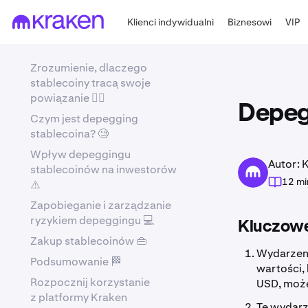
Klienci indywidualni
Biznesowi
VIP
Zrozumienie, dlaczego
stablecoiny tracą swoje
powiązanie ⛓️‍💥
Depeg
Czym jest depegging
stablecoina? 🧐
Wpływ depeggingu
Autor: 
stablecoinów na inwestorów
12 mi
⚠️
Zapobieganie i zarządzanie
ryzykiem depeggingu 💻
Kluczowe
Zakup stablecoinów 👜
Wydarzeni
Podsumowanie 🏁
wartości,
Rozpocznij korzystanie
USD, może
z platformy Kraken
Te wydarz