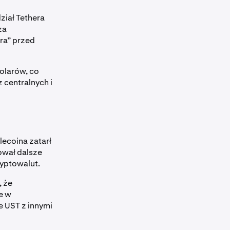
iał Tethera
za
era” przed
dolarów, co
 centralnych i
ecoina zatarł
ował dalsze
ryptowalut.
, że
ie w
e UST z innymi