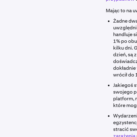
Mając to na u
Żadne dwa 
uwzględni
handluje s
1% po obu 
kilku dni.
dzień, są 
doświadcz
dokładnie 
wrócił do 
Jakiegoś s
swojego p
platform, 
które mog
Wydarzeni
egzystenc
stracić sw
zarażenia