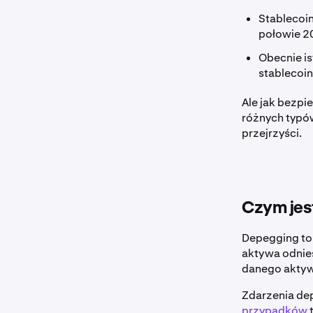
Stablecoin
połowie 2
Obecnie is
stablecoi
Ale jak bezpi
różnych typów
przejrzyści.
Czym jes
Depegging to
aktywa odnie
danego akty
Zdarzenia dep
przypadków
t