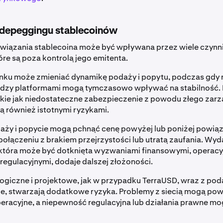
 depeggingu stablecoinów
owiązania stablecoina może być wpływana przez wiele czynn
óre są poza kontrolą jego emitenta.
nku może zmieniać dynamikę podaży i popytu, podczas gdy 
ędzy platformami mogą tymczasowo wpływać na stabilność. 
kie jak niedostateczne zabezpieczenie z powodu złego zarz
ą również istotnymi ryzykami.
aży i popycie mogą pchnąć cenę powyżej lub poniżej powiąz
ołączeniu z brakiem przejrzystości lub utratą zaufania. Wy
 która może być dotknięta wyzwaniami finansowymi, operacy
regulacyjnymi, dodaje dalszej złożoności.
giczne i projektowe, jak w przypadku TerraUSD, wraz z pod
kie, stwarzają dodatkowe ryzyka. Problemy z siecią mogą p
peracyjne, a niepewność regulacyjna lub działania prawne 