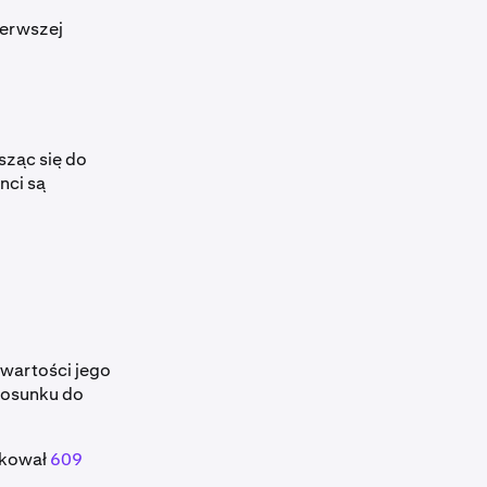
ierwszej
sząc się do
nci są
wartości jego
tosunku do
ikował
609