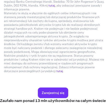
regulacji Banku Centralnego Irlandii. Siedziba: 70 Sir John Rogerson’s Quay,
Dublin, D02 R296, Irlandia. Kliknij
tutaj
, aby zobaczyć powiązane zasady i
informacje prawne.
Materiały te służą wyłącznie do ogólnych celów informacyjnych i nie
stanowią porady inwestycyjnej lub dotyczącej produktów finansowych
ani rekomendacji lub zachęty do kupna, sprzedaży, stakowania lub
posiadania jakichkolwiek aktywów krypto lub do realizacji określonych
strategii handlowych. Kraken nie podejmuje i nie będzie podejmować
działań mających na celu podwyższenie lub obniżenie ceny
jakiegokolwiek udostępnianego aktywa krypto. Ze względu na
nieprzewidywalny charakter rynków aktywów krypto możliwa jest utrata
środków. Od każdego zwrotu i/lub wzrostu wartości aktywów krypto
może być naliczany podatek i dlatego zalecamy zasięgnięcie niezależnej
porady podatkowej. Mogą obowiązywać ograniczenia geograficzne.
Niektóre produkty i rynki krypto nie są regulowane. Status prawny
produktów i usług Kraken różni się w zależności od jurysdykcji. Możesz nie
mieć dostępu do ochrony przewidzianej w rządowych programach
rekompensat i/lub ochrony regulacyjnej. Zobacz informacje prawne
dotyczące poszczególnych jurysdykcji
tutaj
.
Zarejestruj się
Zaufało nam ponad 13 mln użytkowników na całym świecie