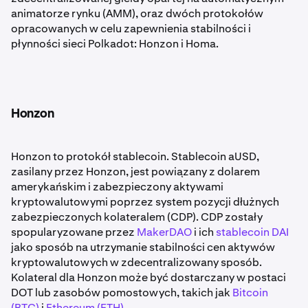
animatorze rynku (AMM), oraz dwóch protokołów
opracowanych w celu zapewnienia stabilności i
płynności sieci Polkadot: Honzon i Homa.
Honzon
Honzon to protokół stablecoin. Stablecoin aUSD,
zasilany przez Honzon, jest powiązany z dolarem
amerykańskim i zabezpieczony aktywami
kryptowalutowymi poprzez system pozycji dłużnych
zabezpieczonych kolateralem (CDP). CDP zostały
spopularyzowane przez
MakerDAO
i ich
stablecoin DAI
jako sposób na utrzymanie stabilności cen aktywów
kryptowalutowych w zdecentralizowany sposób.
Kolateral dla Honzon może być dostarczany w postaci
DOT lub zasobów pomostowych, takich jak
Bitcoin
(BTC)
i
Ethereum (ETH)
.