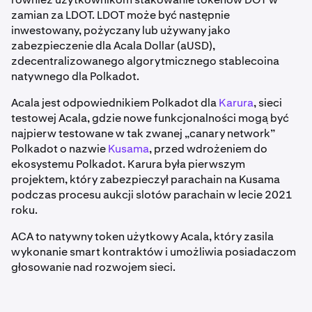
zamian za LDOT. LDOT może być następnie
inwestowany, pożyczany lub używany jako
zabezpieczenie dla Acala Dollar (aUSD),
zdecentralizowanego algorytmicznego stablecoina
natywnego dla Polkadot.
Acala jest odpowiednikiem Polkadot dla
Karura
, sieci
testowej Acala, gdzie nowe funkcjonalności mogą być
najpierw testowane w tak zwanej „canary network”
Polkadot o nazwie
Kusama
, przed wdrożeniem do
ekosystemu Polkadot. Karura była pierwszym
projektem, który zabezpieczył parachain na Kusama
podczas procesu aukcji slotów parachain w lecie 2021
roku.
ACA to natywny token użytkowy Acala, który zasila
wykonanie smart kontraktów i umożliwia posiadaczom
głosowanie nad rozwojem sieci.