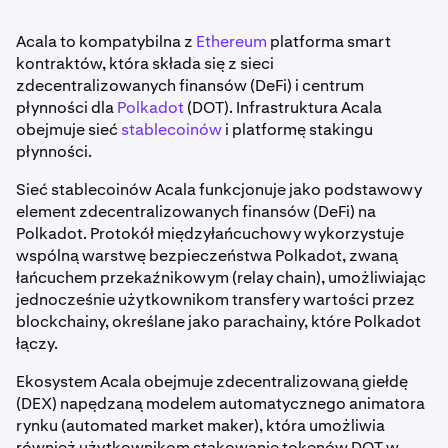
Acala to kompatybilna z
Ethereum
platforma smart
kontraktów, która składa się z sieci
zdecentralizowanych finansów (DeFi) i centrum
płynności dla
Polkadot
(DOT). Infrastruktura Acala
obejmuje sieć
stablecoinów
i platformę stakingu
płynności.
Sieć stablecoinów Acala funkcjonuje jako podstawowy
element zdecentralizowanych finansów (DeFi) na
Polkadot. Protokół międzyłańcuchowy wykorzystuje
wspólną warstwę bezpieczeństwa Polkadot, zwaną
łańcuchem przekaźnikowym (relay chain), umożliwiając
jednocześnie użytkownikom transfery wartości przez
blockchainy, określane jako parachainy, które Polkadot
łączy.
Ekosystem Acala obejmuje zdecentralizowaną giełdę
(DEX) napędzaną modelem automatycznego animatora
rynku (automated market maker), która umożliwia
również użytkownikom stakowanie tokenów DOT w