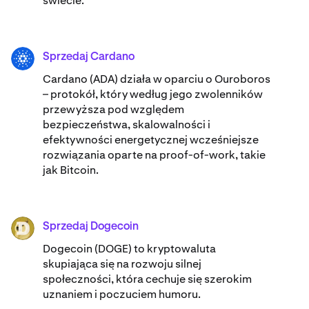
świecie.
Sprzedaj Cardano
ADA
Cardano (ADA) ​​działa w oparciu o Ouroboros
– protokół, który według jego zwolenników
przewyższa pod względem
bezpieczeństwa, skalowalności i
efektywności energetycznej wcześniejsze
rozwiązania oparte na proof-of-work, takie
jak Bitcoin.
Sprzedaj Dogecoin
DOGE
Dogecoin (DOGE) to kryptowaluta
skupiająca się na rozwoju silnej
społeczności, która cechuje się szerokim
uznaniem i poczuciem humoru.