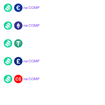
na COMP
COMP
EUR
na COMP
COMP
ETH
COMP
USDT
na COMP
COMP
GBP
na COMP
COMP
CAD