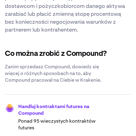
dostawcom i pożyczkobiorcom danego aktywa
zarabiać lub płacić zmienną stopę procentową
bez konieczności negocjowania warunków z
partnerem lub kontrahentem.
Co można zrobić z Compound?
Zanim sprzedasz Compound, dowiedz się
więcej o różnych sposobach na to, aby
Compound pracował na Ciebie w Krakenie.
Handluj kontraktami futures na
Compound
Ponad 95 wieczystych kontraktów
futures