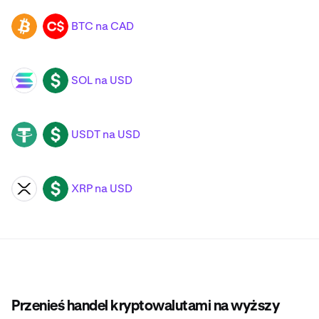
BTC na CAD
BTC
CAD
SOL na USD
SOL
USD
USDT na USD
USDT
USD
XRP na USD
XRP
USD
Przenieś handel kryptowalutami na wyższy