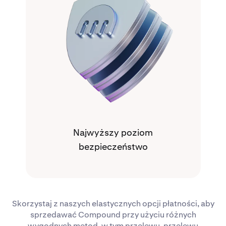
Najwyższy poziom
bezpieczeństwo
Skorzystaj z naszych elastycznych opcji płatności, aby
sprzedawać Compound przy użyciu różnych
wygodnych metod, w tym przelewu, przelewu