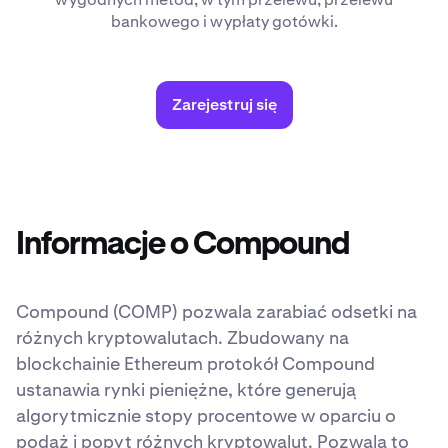
bankowego i wypłaty gotówki.
Zarejestruj się
Informacje o Compound
Compound (COMP) pozwala zarabiać odsetki na
różnych kryptowalutach. Zbudowany na
blockchainie Ethereum protokół Compound
ustanawia rynki pieniężne, które generują
algorytmicznie stopy procentowe w oparciu o
podaż i popyt różnych kryptowalut. Pozwala to