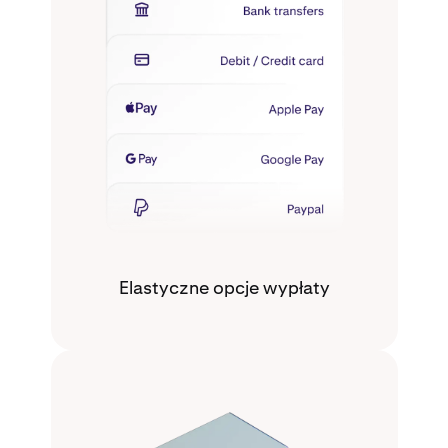
Elastyczne opcje wypłaty