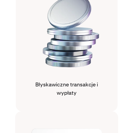
Błyskawiczne transakcje i
wypłaty