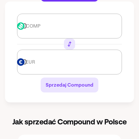
COMP
COMP
EUR
EUR
Sprzedaj Compound
Jak sprzedać Compound w Polsce