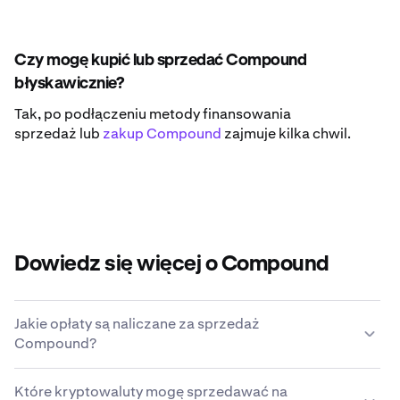
Czy mogę kupić lub sprzedać Compound
błyskawicznie?
Tak, po podłączeniu metody finansowania
sprzedaż lub
zakup Compound
zajmuje kilka chwil.
Dowiedz się więcej o Compound
Jakie opłaty są naliczane za sprzedaż
Compound?
Platforma Kraken oferuje konkurencyjną strukturę opłat
Które kryptowaluty mogę sprzedawać na
opartą na wielkości transakcji, rodzaju aktywów,