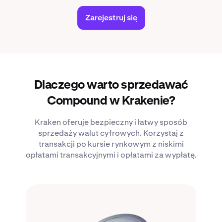
Zarejestruj się
Dlaczego warto sprzedawać
Compound w Krakenie?
Kraken oferuje bezpieczny i łatwy sposób
sprzedaży walut cyfrowych. Korzystaj z
transakcji po kursie rynkowym z niskimi
opłatami transakcyjnymi i opłatami za wypłatę.