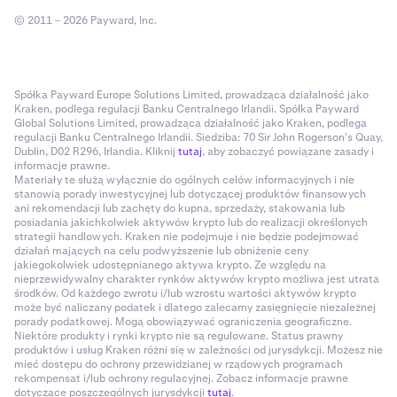
© 2011 – 2026 Payward, Inc.
Spółka Payward Europe Solutions Limited, prowadząca działalność jako
Kraken, podlega regulacji Banku Centralnego Irlandii. Spółka Payward
Global Solutions Limited, prowadząca działalność jako Kraken, podlega
regulacji Banku Centralnego Irlandii. Siedziba: 70 Sir John Rogerson’s Quay,
Dublin, D02 R296, Irlandia. Kliknij
tutaj
, aby zobaczyć powiązane zasady i
informacje prawne.
Materiały te służą wyłącznie do ogólnych celów informacyjnych i nie
stanowią porady inwestycyjnej lub dotyczącej produktów finansowych
ani rekomendacji lub zachęty do kupna, sprzedaży, stakowania lub
posiadania jakichkolwiek aktywów krypto lub do realizacji określonych
strategii handlowych. Kraken nie podejmuje i nie będzie podejmować
działań mających na celu podwyższenie lub obniżenie ceny
jakiegokolwiek udostępnianego aktywa krypto. Ze względu na
nieprzewidywalny charakter rynków aktywów krypto możliwa jest utrata
środków. Od każdego zwrotu i/lub wzrostu wartości aktywów krypto
może być naliczany podatek i dlatego zalecamy zasięgnięcie niezależnej
porady podatkowej. Mogą obowiązywać ograniczenia geograficzne.
Niektóre produkty i rynki krypto nie są regulowane. Status prawny
produktów i usług Kraken różni się w zależności od jurysdykcji. Możesz nie
mieć dostępu do ochrony przewidzianej w rządowych programach
rekompensat i/lub ochrony regulacyjnej. Zobacz informacje prawne
dotyczące poszczególnych jurysdykcji
tutaj
.