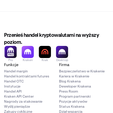
Przenieś handel kryptowalutami na wyższy
poziom.
Pro
Kraken
Krak
Desktop
Funkcje
Firma
Handel margin
Bezpieczeństwo w Krakenie
Handel kontraktami futures
Kariera w Krakenie
Handel OTC
Blog Krakena
Instytucje
Deweloper Krakena
Handel API
Press Room
Kraken API Center
Program partnerski
Nagrody za stakowanie
Pozycje aktywów
Wyślij pieniądze
Status Krakena
Zakupy cykliczne
Dział wsparcia