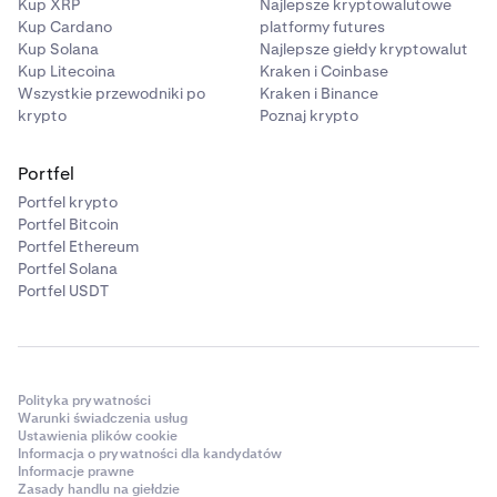
Kup XRP
Najlepsze kryptowalutowe
Kup Cardano
platformy futures
Kup Solana
Najlepsze giełdy kryptowalut
Kup Litecoina
Kraken i Coinbase
Wszystkie przewodniki po
Kraken i Binance
krypto
Poznaj krypto
Portfel
Portfel krypto
Portfel Bitcoin
Portfel Ethereum
Portfel Solana
Portfel USDT
Polityka prywatności
Warunki świadczenia usług
Ustawienia plików cookie
Informacja o prywatności dla kandydatów
Informacje prawne
Zasady handlu na giełdzie