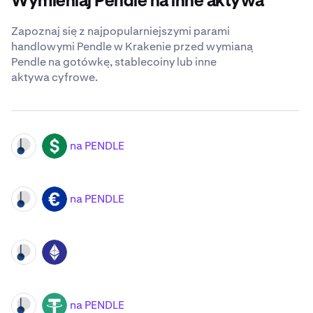
Wymieniaj Pendle na inne aktywa
Zapoznaj się z najpopularniejszymi parami
handlowymi Pendle w Krakenie przed wymianą
Pendle na gotówkę, stablecoiny lub inne
aktywa cyfrowe.
na PENDLE
PENDLE
USD
na PENDLE
PENDLE
EUR
PENDLE
ETH
na PENDLE
PENDLE
USDT