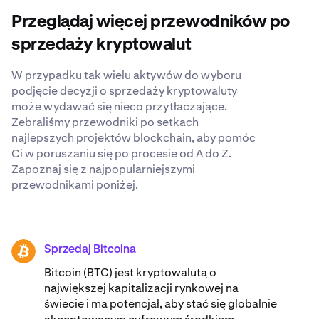
dobę Dział Wsparcia, który jest gotowy odpowiedzieć
potencjalne konsekwencje podatkowe. Przed
na wszelkie pytania dotyczące sprzedaży Pendle.
Przeglądaj więcej przewodników po
podjęciem jakichkolwiek decyzji warto skonsultować
się z doradcą finansowym i przeprowadzić dokładne
sprzedaży kryptowalut
badania.
W przypadku tak wielu aktywów do wyboru
podjęcie decyzji o sprzedaży kryptowaluty
może wydawać się nieco przytłaczające.
Zebraliśmy przewodniki po setkach
najlepszych projektów blockchain, aby pomóc
Ci w poruszaniu się po procesie od A do Z.
Zapoznaj się z najpopularniejszymi
przewodnikami poniżej.
Sprzedaj Bitcoina
BTC
Bitcoin (BTC) jest kryptowalutą o
największej kapitalizacji rynkowej na
świecie i ma potencjał, aby stać się globalnie