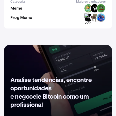
Categoria
Maiores ganhadores
Meme
PODGE
BULL
PEPE
Frog Meme
LOXI
LONER
FORG
Analise tendências, encontre
oportunidades
e negoceie Bitcoin como um
profissional