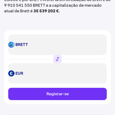
9 910 541 550 BRETT e a capitalização de mercado
atual de Brett é
35 539 202 €
.
BRETT
BRETT
EUR
EUR
Registar-se