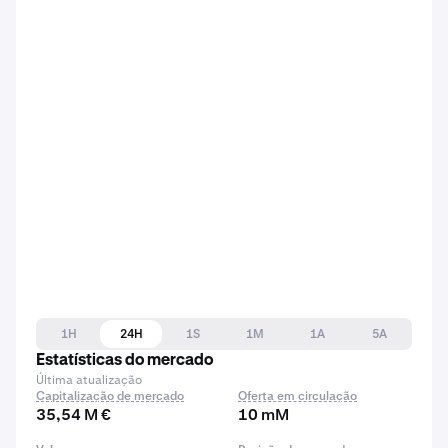
1H
24H
1S
1M
1A
5A
Estatísticas do mercado
Última atualização
Capitalização de mercado
Oferta em circulação
35,54 M €
10 mM