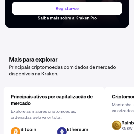
Registar-se
Saiba mais sobre a Kraken Pro
Mais para explorar
Principais criptomoedas com dados de mercado
disponíveis na Kraken.
Principais ativos por capitalização de
Criptomoe
mercado
Mantenha-s
valorizados
Explore as maiores criptomoedas,
ordenadas pelo valor total.
Rain
RNBW
Bitcoin
Ethereum
RNBW
BTC
ETH