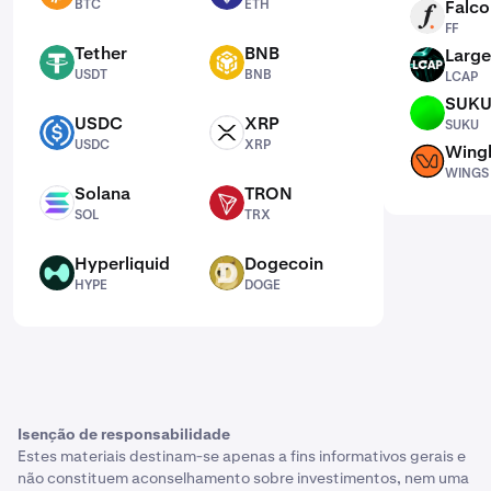
BTC
ETH
Falco
FF
FF
Tether
BNB
Large
USDT
BNB
LCAP
USDT
BNB
LCAP
SUK
SUKU
USDC
XRP
SUKU
USDC
XRP
USDC
XRP
Wing
WINGS
WINGS
Solana
TRON
SOL
TRX
SOL
TRX
Hyperliquid
Dogecoin
HYPE
DOGE
HYPE
DOGE
Isenção de responsabilidade
Estes materiais destinam-se apenas a fins informativos gerais e
não constituem aconselhamento sobre investimentos, nem uma