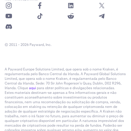
© 2011 - 2026 Payward, Inc.
A Payward Europe Solutions Limited, que opera sob o nome Kraken, é
regulamentada pelo Banco Central da Irlanda. A Payward Global Solutions
Limited, que opera sob o nome Kraken, é regulamentada pelo Banco
Central da Irlanda. Sede: 70 Sir John Rogerson’s Quay, Dublin, D02 R296,
Irlanda. Clique
aqui
para obter políticas e divulgações relacionadas.
Estes materiais destinam-se apenas a fins informativos gerais e não
constituem aconselhamento sobre investimentos ou produtos
financeiros, nem uma recomendação ou solicitação de compra, venda,
colocação em staking ou retenção de qualquer criptomoeda nem de
adoção de qualquer estratégia de negociação específica. A Kraken não
trabalha, nem o irá fazer no futuro, para aumentar ou diminuir o preço de
qualquer criptoativo disponível em particular. A natureza imprevisível dos
mercados de criptoativos pode resultar na perda de fundos. Poderão ser
cobrados impostos sobre qualquer retorno e/ou aumento no valor dos