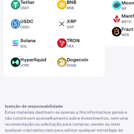
Tether
BNB
Moon
USDT
BNB
MF
USDT
BNB
MF
Mantl
METH
USDC
XRP
METH
USDC
XRP
USDC
XRP
Fract
WFB
WFB
Solana
TRON
SOL
TRX
SOL
TRX
Hyperliquid
Dogecoin
HYPE
DOGE
HYPE
DOGE
Isenção de responsabilidade
Estes materiais destinam-se apenas a fins informativos gerais e
não constituem aconselhamento sobre investimentos, nem uma
recomendação ou solicitação para comprar, vender ou reter
qualquer criptoativo nem para adotar qualquer estratégia de