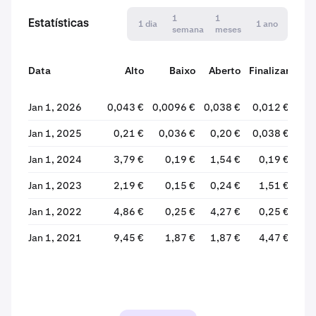
1
1
Estatísticas
1 dia
1 ano
semana
meses
Data
Alto
Baixo
Aberto
Finalizar
V
Jan 1, 2026
0,043 €
0,0096 €
0,038 €
0,012 €
-
Jan 1, 2025
0,21 €
0,036 €
0,20 €
0,038 €
-
Jan 1, 2024
3,79 €
0,19 €
1,54 €
0,19 €
-
Jan 1, 2023
2,19 €
0,15 €
0,24 €
1,51 €
+51
Jan 1, 2022
4,86 €
0,25 €
4,27 €
0,25 €
-
Jan 1, 2021
9,45 €
1,87 €
1,87 €
4,47 €
+13