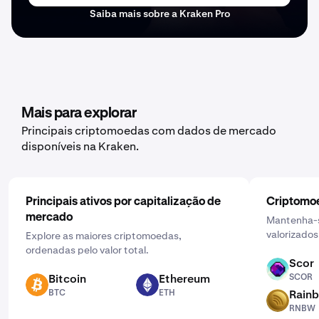
Saiba mais sobre a Kraken Pro
Mais para explorar
Principais criptomoedas com dados de mercado
disponíveis na Kraken.
Principais ativos por capitalização de
Criptomoe
mercado
Mantenha-s
valorizados
Explore as maiores criptomoedas,
ordenadas pelo valor total.
Scor
SCOR
Bitcoin
Ethereum
SCOR
BTC
ETH
BTC
ETH
Rain
RNBW
RNBW