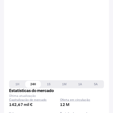
1H
24H
1S
1M
1A
5A
Estatísticas do mercado
Última atualização
Capitalização de mercado
Oferta em circulação
142,67 mil €
12 M