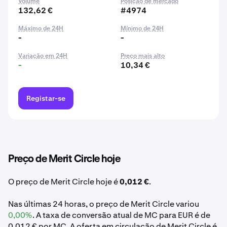
Volume
Posição de mercado
132,62 €
#4974
Máximo de 24H
Mínimo de 24H
-
-
Variação em 24H
Preço mais alto
-
10,34 €
Registar-se
Preço de Merit Circle hoje
O preço de Merit Circle hoje é
0,012 €
.
Nas últimas 24 horas, o preço de Merit Circle variou
0,00%
. A taxa de conversão atual de MC para EUR é de
0,012 € por MC. A oferta em circulação de Merit Circle é