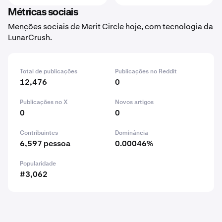
Métricas sociais
Menções sociais de Merit Circle hoje, com tecnologia da
LunarCrush.
Total de publicações
Publicações no Reddit
12,476
0
Publicações no X
Novos artigos
0
0
Contribuintes
Dominância
6,597 pessoa
0.00046%
Popularidade
#3,062