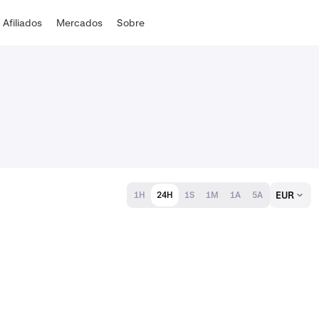
Afiliados
Mercados
Sobre
EUR
1H
24H
1S
1M
1A
5A