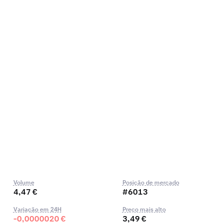
Volume
Posição de mercado
4,47 €
#6013
Variação em 24H
Preço mais alto
-0,0000020 €
3,49 €