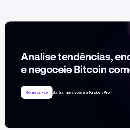
Analise tendências, en
e negoceie Bitcoin com
Registar-se
Saiba mais sobre a Kraken Pro