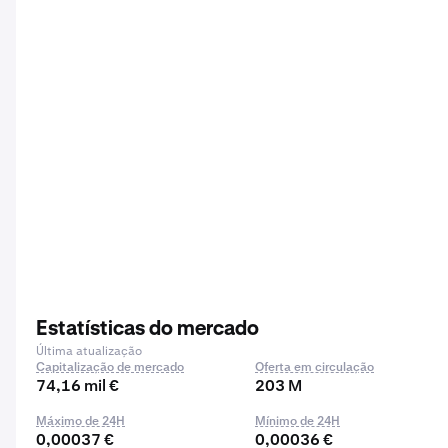
Estatísticas do mercado
Última atualização
Capitalização de mercado
Oferta em circulação
74,16 mil €
203 M
Máximo de 24H
Mínimo de 24H
0,00037 €
0,00036 €