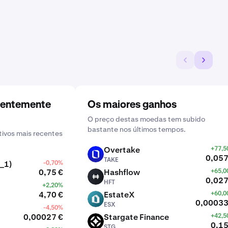
centemente
Os maiores ganhos
O preço destas moedas tem subido
bastante nos últimos tempos.
ivos mais recentes
Overtake
+77,
TAKE
0,057
TAKE
_1)
-0,70%
0,75 €
Hashflow
+65,
HFT
0,027
HFT
+2,20%
4,70 €
EstateX
+60,
ESX
0,00033
ESX
-4,50%
0,00027 €
Stargate Finance
+42,
STG
0,15
STG