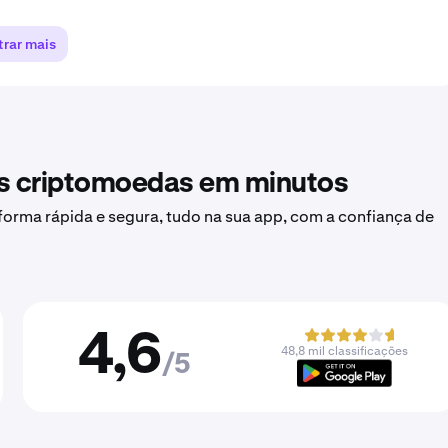
rar mais
as criptomoedas em minutos
forma rápida e segura, tudo na sua app, com a confiança de
4,6
48,8 mil classificações
/5