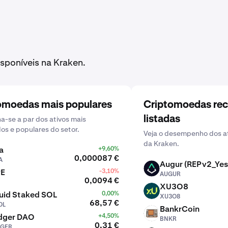
sponíveis na Kraken.
omoedas mais populares
Criptomoedas re
listadas
-se a par dos ativos mais
dos e populares do setor.
Veja o desempenho dos at
da Kraken.
a
+9,60%
0,000087 €
A
Augur (REPv2_Yes
AUGUR
PE
-3,10%
AUGUR
0,0094 €
XU3O8
XU3O8
uid Staked SOL
0,00%
XU3O8
68,57 €
OL
BankrCoin
BNKR
dger DAO
+4,50%
BNKR
0,31 €
GER