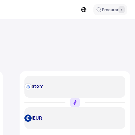
Procurar
/
OXY
OXY
EUR
EUR