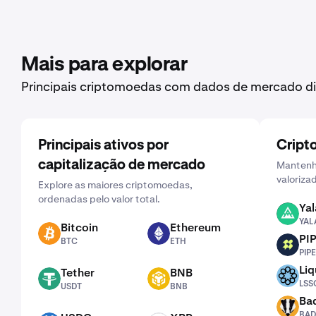
Mais para explorar
Principais criptomoedas com dados de mercado di
Principais ativos por
Cript
capitalização de mercado
Mantenha
valoriza
Explore as maiores criptomoedas,
ordenadas pelo valor total.
Yal
YALA
YAL
Bitcoin
Ethereum
BTC
ETH
PI
BTC
ETH
PIPE
PIPE
Liq
Tether
BNB
LSSOL
USDT
BNB
LSS
USDT
BNB
Ba
BADGER
BAD