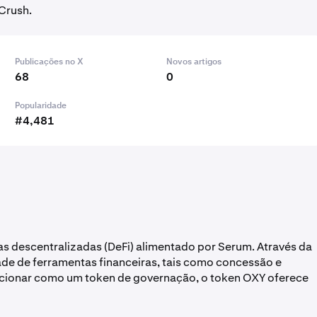
Crush.
Publicações no X
Novos artigos
68
0
Popularidade
#4,481
s descentralizadas (DeFi) alimentado por Serum. Através da
ade de ferramentas financeiras, tais como concessão e
ncionar como um token de governação, o token OXY oferece