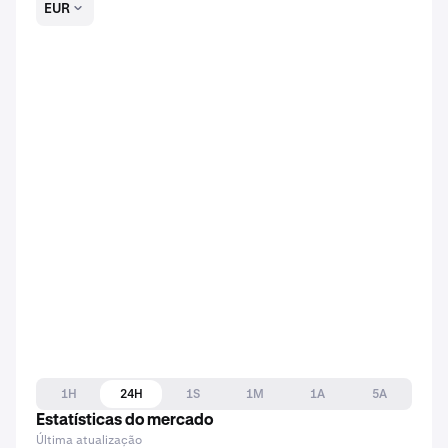
EUR
1H
24H
1S
1M
1A
5A
Estatísticas do mercado
Última atualização