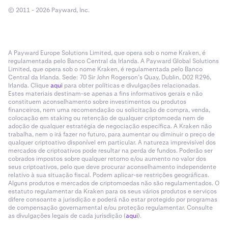
© 2011 - 2026 Payward, Inc.
A Payward Europe Solutions Limited, que opera sob o nome Kraken, é
regulamentada pelo Banco Central da Irlanda. A Payward Global Solutions
Limited, que opera sob o nome Kraken, é regulamentada pelo Banco
Central da Irlanda. Sede: 70 Sir John Rogerson’s Quay, Dublin, D02 R296,
Irlanda. Clique
aqui
para obter políticas e divulgações relacionadas.
Estes materiais destinam-se apenas a fins informativos gerais e não
constituem aconselhamento sobre investimentos ou produtos
financeiros, nem uma recomendação ou solicitação de compra, venda,
colocação em staking ou retenção de qualquer criptomoeda nem de
adoção de qualquer estratégia de negociação específica. A Kraken não
trabalha, nem o irá fazer no futuro, para aumentar ou diminuir o preço de
qualquer criptoativo disponível em particular. A natureza imprevisível dos
mercados de criptoativos pode resultar na perda de fundos. Poderão ser
cobrados impostos sobre qualquer retorno e/ou aumento no valor dos
seus criptoativos, pelo que deve procurar aconselhamento independente
relativo à sua situação fiscal. Podem aplicar-se restrições geográficas.
Alguns produtos e mercados de criptomoedas não são regulamentados. O
estatuto regulamentar da Kraken para os seus vários produtos e serviços
difere consoante a jurisdição e poderá não estar protegido por programas
de compensação governamental e/ou proteção regulamentar. Consulte
as divulgações legais de cada jurisdição (
aqui
).