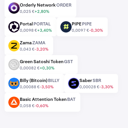
Orderly Network
ORDER
ORDER
0,025 €
+2,80%
Portal
PORTAL
PIPE
PIPE
PORTAL
PIPE
0,0098 €
+3,40%
0,0097 €
-0,30%
Zama
ZAMA
ZAMA
0,043 €
-3,20%
Green Satoshi Token
GST
GST
0,00082 €
+0,30%
Billy (Bitcoin)
BILLY
Saber
SBR
BILLY
SBR
0,00088 €
-3,50%
0,00028 €
-3,30%
Basic Attention Token
BAT
BAT
0,058 €
-0,60%