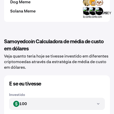
Dog Meme
SWOGE
DOGM
SHIH
Solana Meme
LARP
BABYCUPSEY
$MICHI
Samoyedcoin Calculadora de média de custo
em dólares
Veja quanto teria hoje se tivesse investido em diferentes
criptomoedas através da estratégia de média de custo
em dólares.
E se eu tivesse
Investido
100
USD