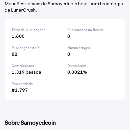
Menções sociais de Samoyedcoin hoje, com tecnologia
da LunarCrush.
Total de publicações
Publicações no Reddit
1,600
0
Publicações no X
Novos artigos
82
0
Contribuintes
Dominância
1,319 pessoa
0.0021%
Popularidade
#1,797
Sobre Samoyedcoin