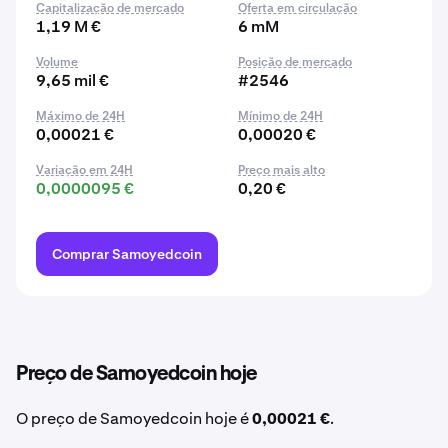
Capitalização de mercado
Oferta em circulação
1,19 M €
6 mM
Volume
Posição de mercado
9,65 mil €
#2546
Máximo de 24H
Mínimo de 24H
0,00021 €
0,00020 €
Variação em 24H
Preço mais alto
0,0000095 €
0,20 €
Comprar Samoyedcoin
Preço de Samoyedcoin hoje
O preço de Samoyedcoin hoje é
0,00021 €
.