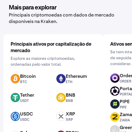
que pretende adquirir. Em seguida, introduza o
Mais para explorar
montante que pretende comprar e selecione a
Principais criptomoedas com dados de mercado
frequência clicando em "Uma vez" e escolhendo uma
disponíveis na Kraken.
programação que funcione para si: diária, semanal ou
mensal.
Principais ativos por capitalização de
Ativos se
mercado
Se tem int
de seguida 
Explore as maiores criptomoedas,
considerar.
ordenadas pelo valor total.
Order
Bitcoin
Ethereum
ORDER
BTC
ETH
ORDER
BTC
ETH
Porta
PORTAL
Tether
BNB
PORTA
USDT
BNB
USDT
BNB
PIPE
PIPE
PIPE
USDC
XRP
Zama
USDC
XRP
ZAMA
USDC
XRP
ZAMA
Green
GST