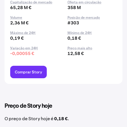
Capitalização de mercado
Oferta em circulação
65,28 M €
358 M
Volume
Posição de mercado
2,36 M €
#303
Máximo de 24H
Mínimo de 24H
0,19 €
0,18 €
Variação em 24H
Preço mais alto
-0,00055 €
12,58 €
Comprar Story
Preço de Story hoje
O preço de Story hoje é
0,18 €
.