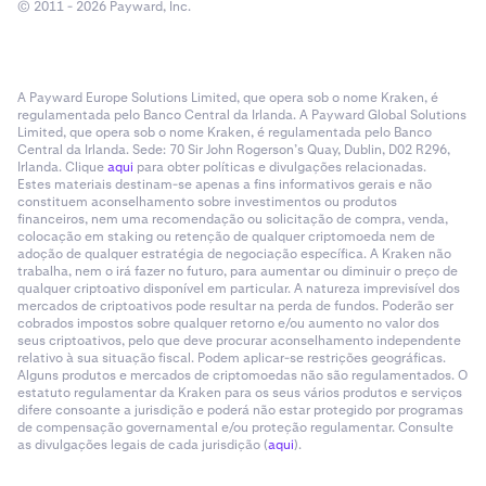
© 2011 - 2026 Payward, Inc.
A Payward Europe Solutions Limited, que opera sob o nome Kraken, é
regulamentada pelo Banco Central da Irlanda. A Payward Global Solutions
Limited, que opera sob o nome Kraken, é regulamentada pelo Banco
Central da Irlanda. Sede: 70 Sir John Rogerson’s Quay, Dublin, D02 R296,
Irlanda. Clique
aqui
para obter políticas e divulgações relacionadas.
Estes materiais destinam-se apenas a fins informativos gerais e não
constituem aconselhamento sobre investimentos ou produtos
financeiros, nem uma recomendação ou solicitação de compra, venda,
colocação em staking ou retenção de qualquer criptomoeda nem de
adoção de qualquer estratégia de negociação específica. A Kraken não
trabalha, nem o irá fazer no futuro, para aumentar ou diminuir o preço de
qualquer criptoativo disponível em particular. A natureza imprevisível dos
mercados de criptoativos pode resultar na perda de fundos. Poderão ser
cobrados impostos sobre qualquer retorno e/ou aumento no valor dos
seus criptoativos, pelo que deve procurar aconselhamento independente
relativo à sua situação fiscal. Podem aplicar-se restrições geográficas.
Alguns produtos e mercados de criptomoedas não são regulamentados. O
estatuto regulamentar da Kraken para os seus vários produtos e serviços
difere consoante a jurisdição e poderá não estar protegido por programas
de compensação governamental e/ou proteção regulamentar. Consulte
as divulgações legais de cada jurisdição (
aqui
).