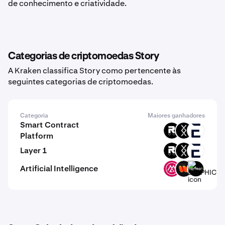
de conhecimento e criatividade.
Categorias de criptomoedas Story
A Kraken classifica Story como pertencente às
seguintes categorias de criptomoedas.
Categoria
Maiores ganhadores
Smart Contract
ROOT
DRC
EVR
Platform
Layer 1
ROOT
DRC
EVR
Artificial Intelligence
MSAI
WIRE
DELPHIC