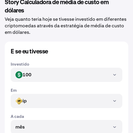
Story Calculadora de média de custo em
dólares
Veja quanto teria hoje se tivesse investido em diferentes
criptomoedas através da estratégia de média de custo
em dólares.
E se eu tivesse
Investido
100
USD
Em
ip
IP
A cada
mês