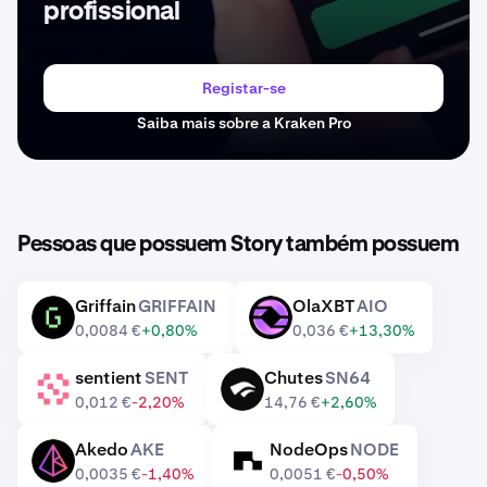
profissional
Registar-se
Saiba mais sobre a Kraken Pro
Pessoas que possuem Story também possuem
Griffain
GRIFFAIN
OlaXBT
AIO
GRIFFAIN
AIO
0,0084 €
+0,80%
0,036 €
+13,30%
sentient
SENT
Chutes
SN64
SENT
SN64
0,012 €
-2,20%
14,76 €
+2,60%
Akedo
AKE
NodeOps
NODE
AKE
NODE
0,0035 €
-1,40%
0,0051 €
-0,50%