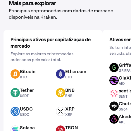
adquirir. Em seguida, introduza o montante que
Mais para explorar
pretende comprar e selecione a frequência clicando em
Principais criptomoedas com dados de mercado
"Uma vez" e escolhendo uma programação que funcione
disponíveis na Kraken.
para si: diária, semanal ou mensal.
Principais ativos por capitalização de
Ativos se
mercado
Se tem int
seguida alg
Explore as maiores criptomoedas,
ordenadas pelo valor total.
Griffa
GRIFFAIN
Bitcoin
Ethereum
GRIFFA
BTC
ETH
BTC
ETH
OlaX
AIO
AIO
Tether
BNB
senti
USDT
BNB
SENT
USDT
BNB
SENT
Chut
SN64
USDC
XRP
SN64
USDC
XRP
USDC
XRP
Aked
AKE
AKE
Solana
TRON
SOL
TRX