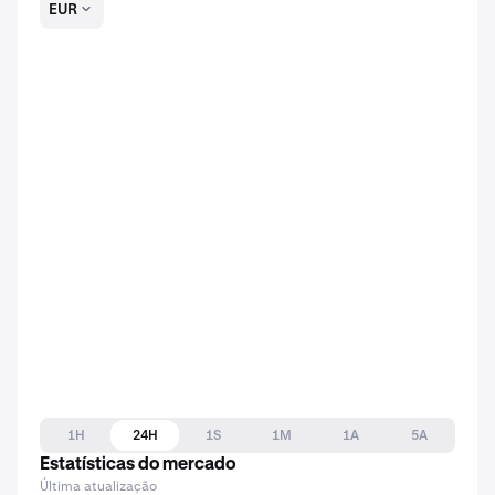
EUR
1H
24H
1S
1M
1A
5A
Estatísticas do mercado
Última atualização