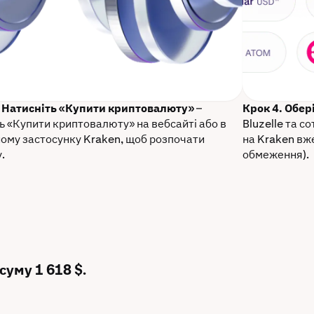
. Натисніть «Купити криптовалюту»
–
Крок 4. Обер
ь «Купити криптовалюту» на вебсайті або в
Bluzelle та с
ому застосунку Kraken, щоб розпочати
на Kraken вже
.
обмеження).
суму 1 618 $.