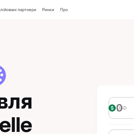
лійовані партнери
Ринки
Про
івля
USD
USD
elle