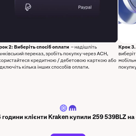
рок 2: Виберіть спосіб оплати
– надішліть
Крок 3
анківський переказ, зробіть покупку через ACH,
виберіт
користайтеся кредитною / дебетовою карткою або
мобільн
ідключіть кілька інших способів оплати.
покупку
BLZ
4 години клієнти Kraken купили 259 539BLZ на 