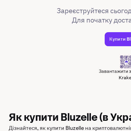
Зареєструйтеся сьогод
Для початку дост
Купити Bl
Завантажити 
Krak
Як купити Bluzelle (в Укра
Дізнайтеся, як купити Bluzelle на криптовалютні