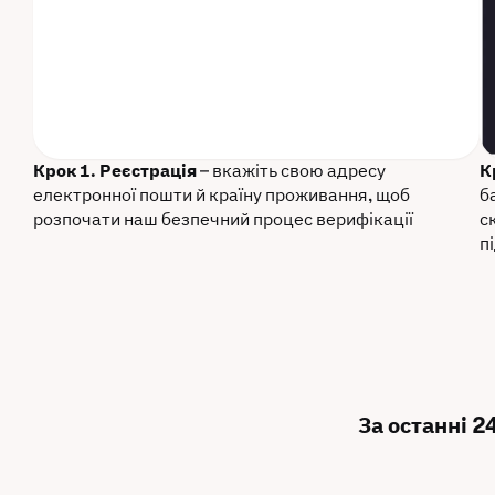
Крок 1. Реєстрація
– вкажіть свою адресу
К
електронної пошти й країну проживання, щоб
б
розпочати наш безпечний процес верифікації
с
п
За останні 2