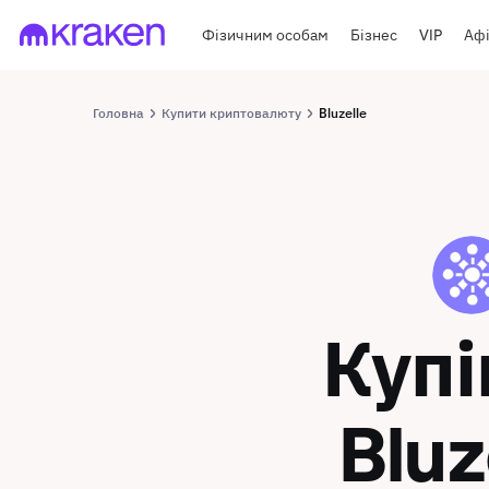
Фізичним особам
Бізнес
VIP
Афі
Головна
Купити криптовалюту
Bluzelle
BLZ
Куп
Bluz