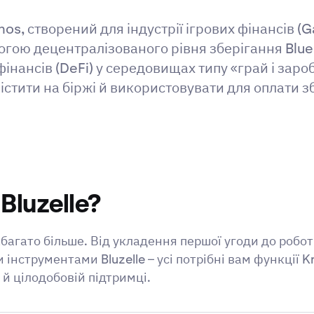
mos, створений для індустрії ігрових фінансів (
гою децентралізованого рівня зберігання Bluez
нансів (DeFi) у середовищах типу «грай і заробл
стити на біржі й використовувати для оплати з
Bluzelle?
набагато більше. Від укладення першої угоди до робо
струментами Bluzelle – усі потрібні вам функції K
й цілодобовій підтримці.