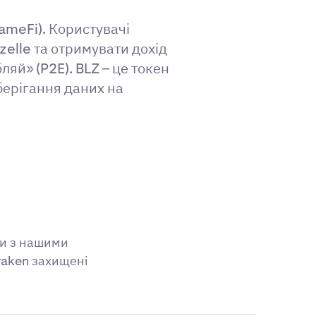
GameFi). Користувачі
elle та отримувати дохід
яй» (P2E). BLZ – це токен
берігання даних на
ти з нашими
raken захищені