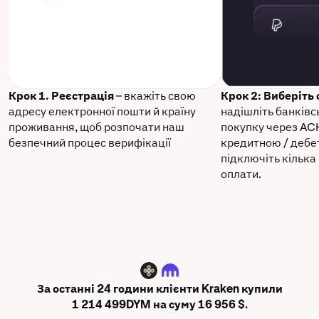
Крок 1. Реєстрація
– вкажіть свою
Крок 2: Виберіть
адресу електронної пошти й країну
надішліть банківс
проживання, щоб розпочати наш
покупку через AC
безпечний процес верифікації
кредитною / дебе
підключіть кілька
оплати.
DYM
За останні 24 години клієнти Kraken купили
1 214 499DYM на суму 16 956 $.