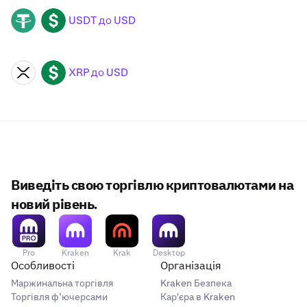
USDT до USD
USDT
USD
XRP до USD
XRP
USD
Виведіть свою торгівлю криптовалютами на
новий рівень.
Pro
Kraken
Krak
Desktop
Особливості
Організація
Маржинальна торгівля
Kraken Безпека
Торгівля ф’ючерсами
Кар'єра в Kraken