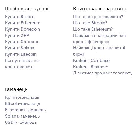
Посібники з купівлі
Криптовалютна освіта
Купити Bitcoin
Що таке криптовалюта?
Купити Ethereum
Що таке Bitcoin?
Купити Dogecoin
Що таке Ethereum?
Купити XRP
Найкращі платформи для
Купити Cardano
криптоф’ючерсів
Купити Solana
Найкращі криптовалютні
Купити Litecoin
біржі
Всі путівники по
Kraken і Coinbase
криптовалюті
Kraken і Binance:
Дізнатися про криптовалюту
Гаманець
Криптогаманець
Bitcoin-гаманець
Ethereum-гаманець
Solana-гаманець
USDT-гаманець