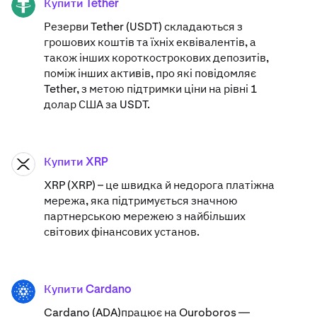
Купити Tether
USDT
Резерви Tether (USDT) складаються з
грошових коштів та їхніх еквівалентів, а
також інших короткострокових депозитів,
поміж інших активів, про які повідомляє
Tether, з метою підтримки ціни на рівні 1
долар США за USDT.
Купити XRP
XRP
XRP (XRP) – це швидка й недорога платіжна
мережа, яка підтримується значною
партнерською мережею з найбільших
світових фінансових установ.
Купити Cardano
ADA
Cardano (ADA)​працює на Ouroboros —