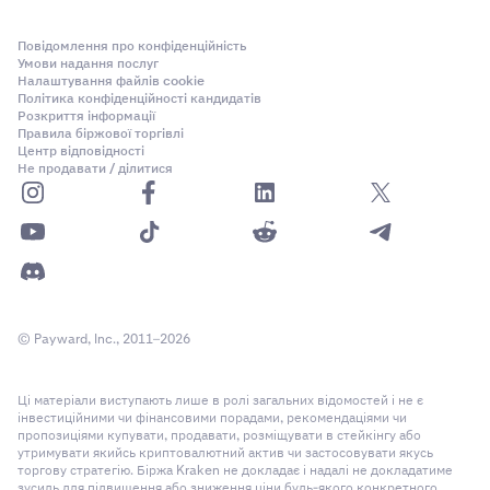
Повідомлення про конфіденційність
Умови надання послуг
Налаштування файлів cookie
Політика конфіденційності кандидатів
Розкриття інформації
Правила біржової торгівлі
Центр відповідності
Не продавати / ділитися
© Payward, Inc., 2011–2026
Ці матеріали виступають лише в ролі загальних відомостей і не є
інвестиційними чи фінансовими порадами, рекомендаціями чи
пропозиціями купувати, продавати, розміщувати в стейкінгу або
утримувати якийсь криптовалютний актив чи застосовувати якусь
торгову стратегію. Біржа Kraken не докладає і надалі не докладатиме
зусиль для підвищення або зниження ціни будь-якого конкретного