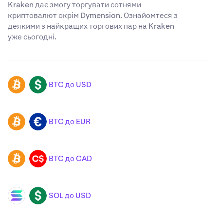
Kraken дає змогу торгувати сотнями
криптовалют окрім Dymension. Ознайомтеся з
деякими з найкращих торгових пар на Kraken
уже сьогодні.
BTC до USD
BTC
USD
BTC до EUR
BTC
EUR
BTC до CAD
BTC
CAD
SOL до USD
SOL
USD