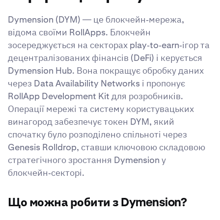
Dymension (DYM)
— це блокчейн‑мережа,
відома своїми RollApps. Блокчейн
зосереджується на секторах play‑to‑earn‑ігор та
децентралізованих фінансів (DeFi) і керується
Dymension Hub. Вона покращує обробку даних
через Data Availability Networks і пропонує
RollApp Development Kit для розробників.
Операції мережі та систему користувацьких
винагород забезпечує токен DYM, який
спочатку було розподілено спільноті через
Genesis Rolldrop, ставши ключовою складовою
стратегічного зростання Dymension у
блокчейн‑секторі.
Що можна робити з Dymension?