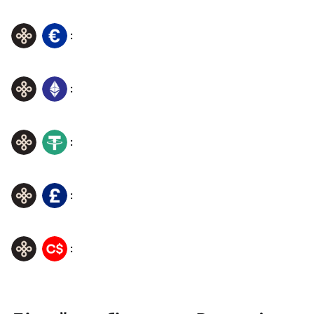
:
DYM
EUR
:
DYM
ETH
:
DYM
USDT
:
DYM
GBP
:
DYM
CAD