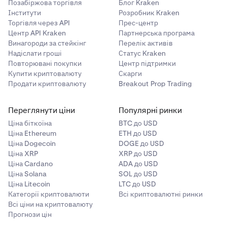
Позабіржова торгівля
Блог Kraken
Інститути
Розробник Kraken
Торгівля через API
Прес-центр
Центр API Kraken
Партнерська програма
Винагороди за стейкінг
Перелік активів
Надіслати гроші
Статус Kraken
Повторювані покупки
Центр підтримки
Купити криптовалюту
Скарги
Продати криптовалюту
Breakout Prop Trading
Переглянути ціни
Популярні ринки
Ціна біткоїна
BTC до USD
Ціна Ethereum
ETH до USD
Ціна Dogecoin
DOGE до USD
Ціна XRP
XRP до USD
Ціна Cardano
ADA до USD
Ціна Solana
SOL до USD
Ціна Litecoin
LTC до USD
Категорії криптовалюти
Всі криптовалютні ринки
Всі ціни на криптовалюту
Прогнози цін