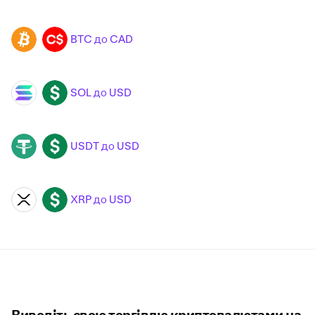
BTC до CAD
BTC
CAD
SOL до USD
SOL
USD
USDT до USD
USDT
USD
XRP до USD
XRP
USD