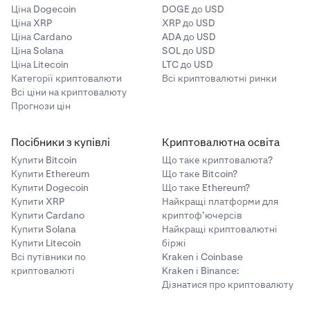
Ціна Dogecoin
DOGE до USD
Ціна XRP
XRP до USD
Ціна Cardano
ADA до USD
Ціна Solana
SOL до USD
Ціна Litecoin
LTC до USD
Категорії криптовалюти
Всі криптовалютні ринки
Всі ціни на криптовалюту
Прогнози цін
Посібники з купівлі
Криптовалютна освіта
Купити Bitcoin
Що таке криптовалюта?
Купити Ethereum
Що таке Bitcoin?
Купити Dogecoin
Що таке Ethereum?
Купити XRP
Найкращі платформи для
Купити Cardano
криптоф’ючерсів
Купити Solana
Найкращі криптовалютні
Купити Litecoin
біржі
Всі путівники по
Kraken і Coinbase
криптовалюті
Kraken і Binance:
Дізнатися про криптовалюту