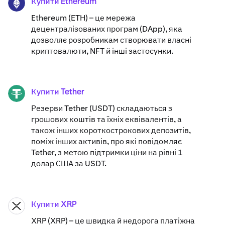
Купити Ethereum
ETH
Ethereum (ETH) – це мережа
децентралізованих програм (DApp), яка
дозволяє розробникам створювати власні
криптовалюти, NFT й інші застосунки.
Купити Tether
USDT
Резерви Tether (USDT) складаються з
грошових коштів та їхніх еквівалентів, а
також інших короткострокових депозитів,
поміж інших активів, про які повідомляє
Tether, з метою підтримки ціни на рівні 1
долар США за USDT.
Купити XRP
XRP
XRP (XRP) – це швидка й недорога платіжна