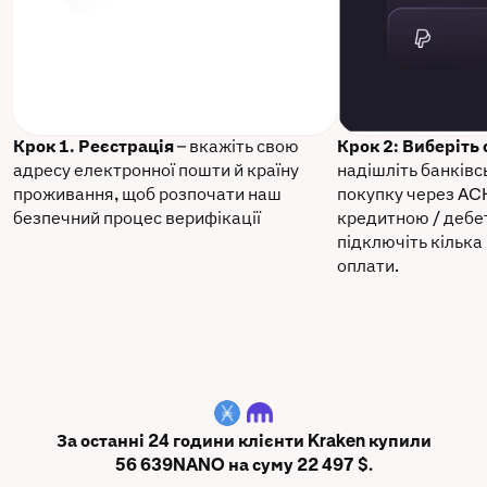
Крок 1. Реєстрація
– вкажіть свою
Крок 2: Виберіть
адресу електронної пошти й країну
надішліть банківс
проживання, щоб розпочати наш
покупку через AC
безпечний процес верифікації
кредитною / дебе
підключіть кілька
оплати.
NANO
За останні 24 години клієнти Kraken купили
56 639NANO на суму 22 497 $.