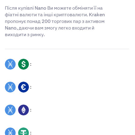
Після купівлі Nano Ви можете обміняти її на
фіатні валюти та інші криптовалюти. Kraken
пропонує понад 200 торгових пар з активом
Nano, даючи вам змогу легко входити й
виходити з ринку.
:
NANO
USD
:
NANO
EUR
:
NANO
ETH
:
NANO
USDT