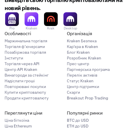
Виведіть свою торгівлю криптовалютами на
новий рівень.
Pro
Kraken
Krak
Desktop
Особливості
Організація
Маржинальна торгівля
Kraken Безпека
Торгівля ф’ючерсами
Кар'єра в Kraken
Позабіржова торгівля
Блог Kraken
Інститути
Розробник Kraken
Торгівля через API
Прес-центр
Центр API Kraken
Партнерська програма
Винагороди за стейкінг
Перелік активів
Надіслати гроші
Статус Kraken
Повторювані покупки
Центр підтримки
Купити криптовалюту
Скарги
Продати криптовалюту
Breakout Prop Trading
Переглянути ціни
Популярні ринки
Ціна біткоїна
BTC до USD
Ціна Ethereum
ETH до USD