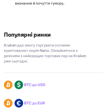
визнання й почуття гумору.
Популярні ринки
Kraken дає змогу торгувати сотнями
криптовалют окрім Nano. Ознайомтеся з
деякими з найкращих торгових пар на Kraken
уже сьогодні.
BTC до USD
BTC
USD
BTC до EUR
BTC
EUR