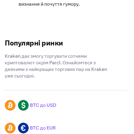
визнання й почуття гумору.
Популярні ринки
Kraken дає змогу торгувати сотнями
криптовалют окрім Parcl. Ознайомтеся з
деякими з найкращих торгових пар на Kraken
уже сьогодні.
BTC до USD
BTC
USD
BTC до EUR
BTC
EUR