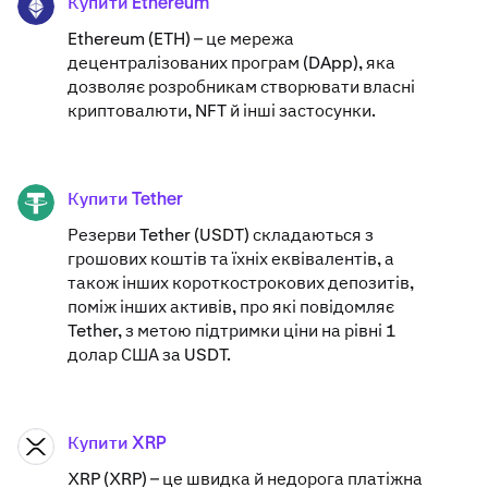
Купити Ethereum
ETH
Ethereum (ETH) – це мережа
децентралізованих програм (DApp), яка
дозволяє розробникам створювати власні
криптовалюти, NFT й інші застосунки.
Купити Tether
USDT
Резерви Tether (USDT) складаються з
грошових коштів та їхніх еквівалентів, а
також інших короткострокових депозитів,
поміж інших активів, про які повідомляє
Tether, з метою підтримки ціни на рівні 1
долар США за USDT.
Купити XRP
XRP
XRP (XRP) – це швидка й недорога платіжна