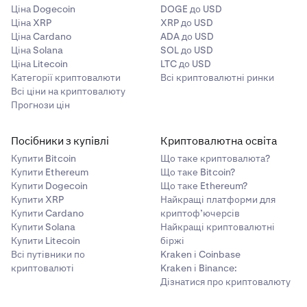
Ціна Dogecoin
DOGE до USD
Ціна XRP
XRP до USD
Ціна Cardano
ADA до USD
Ціна Solana
SOL до USD
Ціна Litecoin
LTC до USD
Категорії криптовалюти
Всі криптовалютні ринки
Всі ціни на криптовалюту
Прогнози цін
Посібники з купівлі
Криптовалютна освіта
Купити Bitcoin
Що таке криптовалюта?
Купити Ethereum
Що таке Bitcoin?
Купити Dogecoin
Що таке Ethereum?
Купити XRP
Найкращі платформи для
Купити Cardano
криптоф’ючерсів
Купити Solana
Найкращі криптовалютні
Купити Litecoin
біржі
Всі путівники по
Kraken і Coinbase
криптовалюті
Kraken і Binance:
Дізнатися про криптовалюту