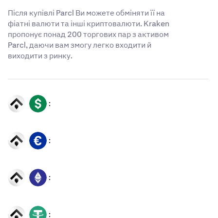
Після купівлі Parcl Ви можете обміняти її на
фіатні валюти та інші криптовалюти. Kraken
пропонує понад 200 торгових пар з активом
Parcl, даючи вам змогу легко входити й
виходити з ринку.
:
PRCL
USD
:
PRCL
EUR
:
PRCL
ETH
:
PRCL
USDT