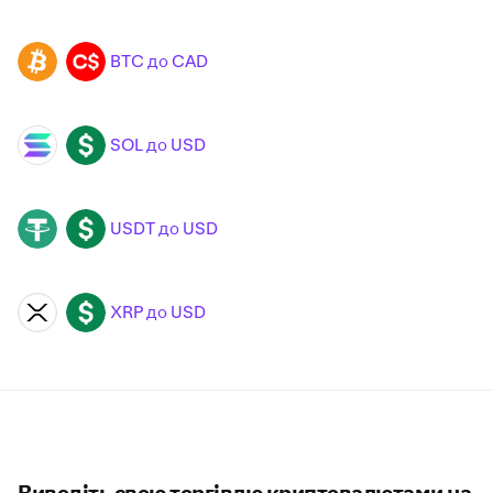
BTC до CAD
BTC
CAD
SOL до USD
SOL
USD
USDT до USD
USDT
USD
XRP до USD
XRP
USD