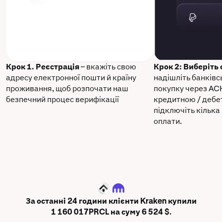
Крок 1. Реєстрація
– вкажіть свою
Крок 2: Виберіть
адресу електронної пошти й країну
надішліть банківс
проживання, щоб розпочати наш
покупку через AC
безпечний процес верифікації
кредитною / дебе
підключіть кілька
оплати.
PRCL
За останні 24 години клієнти Kraken купили
1 160 017PRCL на суму 6 524 $.