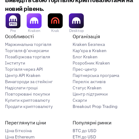
Виведіть свою торгівлю криптовалютами на
новий рівень.
Pro
Kraken
Krak
Desktop
Особливості
Організація
Маржинальна торгівля
Kraken Безпека
Торгівля ф’ючерсами
Кар'єра в Kraken
Позабіржова торгівля
Блог Kraken
Інститути
Розробник Kraken
Торгівля через API
Прес-центр
Центр API Kraken
Партнерська програма
Винагороди за стейкінг
Перелік активів
Надіслати гроші
Статус Kraken
Повторювані покупки
Центр підтримки
Купити криптовалюту
Скарги
Продати криптовалюту
Breakout Prop Trading
Переглянути ціни
Популярні ринки
Ціна біткоїна
BTC до USD
Ціна Ethereum
ETH до USD