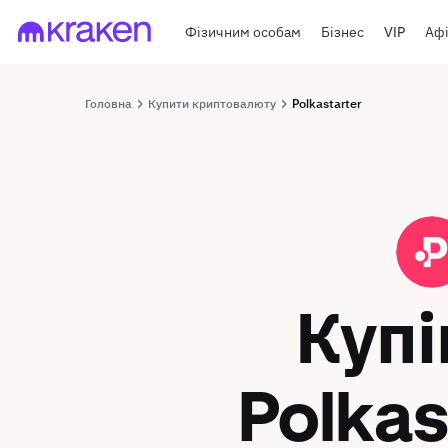
Фізичним особам
Бізнес
VIP
Афі
Головна
Купити криптовалюту
Polkastarter
POLS
Куп
Polkas