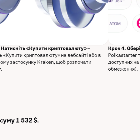
. Натисніть «Купити криптовалюту»
–
Крок 4. Обер
ь «Купити криптовалюту» на вебсайті або в
Polkastarter 
ому застосунку Kraken, щоб розпочати
доступних на 
.
обмеження).
суму 1 532 $.