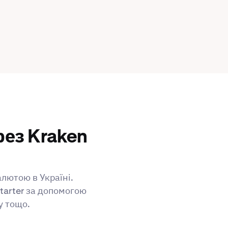
рез Kraken
алютою в Україні.
tarter за допомогою
у тощо.