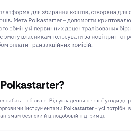
а платформа для збирання коштів, створена для
іонів. Мета Polkastarter – допомогти криптова
ого обміну й первинних децентралізованих бірж
є змогу власникам голосувати за нові криптопр
ом оплати транзакційних комісій.
Polkastarter?
er набагато більше. Від укладення першої угоди до 
овими інструментами Polkastarter – усі потрібні в
анізмам безпеки й цілодобовій підтримці.