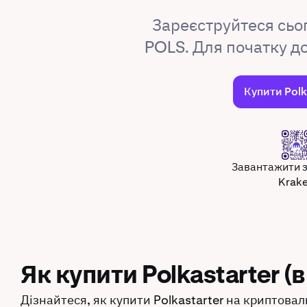
Зареєструйтеся сьо
POLS. Для початку д
Купити Polk
Завантажити 
Krak
Як купити Polkastarter (в
Дізнайтеся, як купити Polkastarter на криптовал