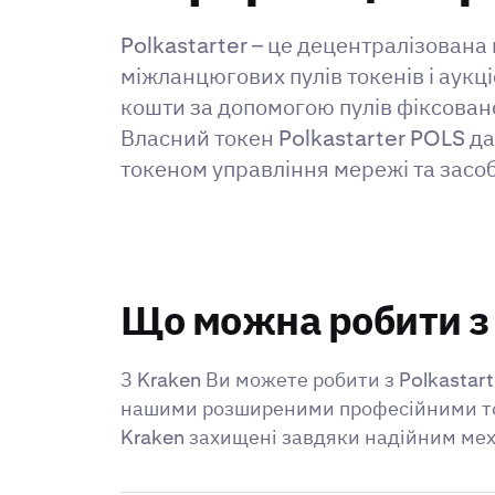
Polkastarter – це децентралізован
міжланцюгових пулів токенів і аукц
кошти за допомогою пулів фіксован
Власний токен Polkastarter POLS да
токеном управління мережі та засоб
Що можна робити з 
З Kraken Ви можете робити з Polkastart
нашими розширеними професійними торг
Kraken захищені завдяки надійним мех