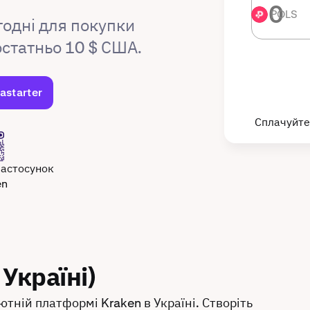
POLS
POLS
годні для покупки
остатньо 10 $ США.
astarter
Сплачуйте
застосунок
en
 Україні)
ютній платформі Kraken в Україні. Створіть