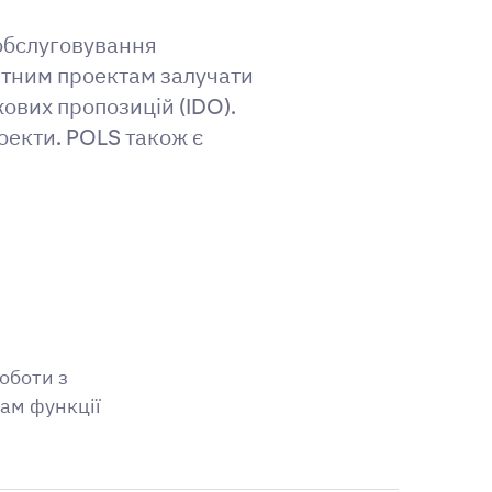
 обслуговування
лютним проектам залучати
ових пропозицій (IDO).
оекти. POLS також є
роботи з
ам функції