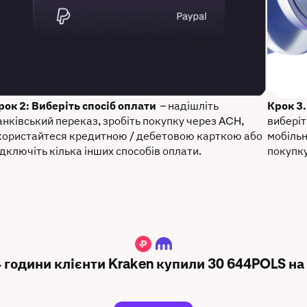
рок 2: Виберіть спосіб оплати
– надішліть
Крок 3
анківський переказ, зробіть покупку через ACH,
виберіт
користайтеся кредитною / дебетовою карткою або
мобільн
ідключіть кілька інших способів оплати.
покупку
POLS
4 години клієнти Kraken купили 30 644POLS на 