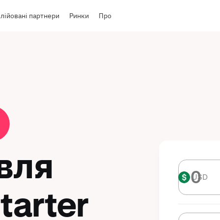
лійовані партнери
Ринки
Про
івля
USD
USD
tarter