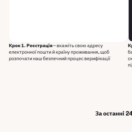
Крок 1. Реєстрація
– вкажіть свою адресу
К
електронної пошти й країну проживання, щоб
б
розпочати наш безпечний процес верифікації
с
п
За останні 2