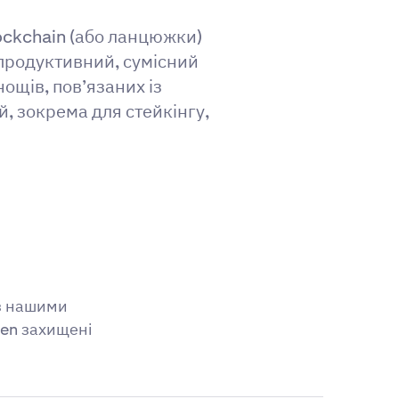
ockchain (або ланцюжки)
опродуктивний, сумісний
щів, пов’язаних із
, зокрема для стейкінгу,
 з нашими
ken захищені