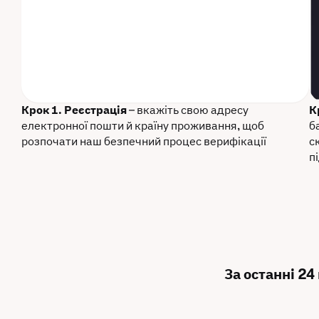
Крок 1. Реєстрація
– вкажіть свою адресу
К
електронної пошти й країну проживання, щоб
б
розпочати наш безпечний процес верифікації
с
п
За останні 24