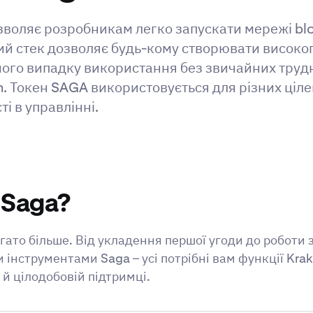
озволяє розробникам легко запускати мережі bl
ний стек дозволяє будь-кому створювати висок
го випадку використання без звичайних трудно
. Токен SAGA використовується для різних цілей
і в управлінні.
 Saga?
гато більше. Від укладення першої угоди до роботи
нструментами Saga – усі потрібні вам функції Kra
й цілодобовій підтримці.