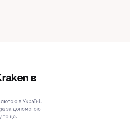
Kraken в
алютою в Україні.
ga за допомогою
у тощо.