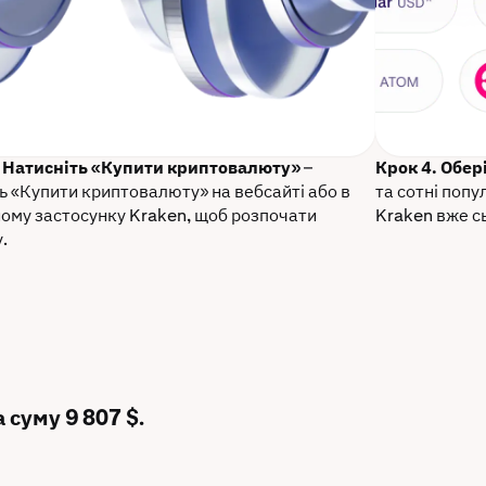
. Натисніть «Купити криптовалюту»
–
Крок 4. Обер
ь «Купити криптовалюту» на вебсайті або в
та сотні поп
ому застосунку Kraken, щоб розпочати
Kraken вже с
.
 суму 9 807 $.