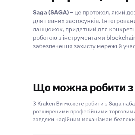
Saga (SAGA)
– це протокол, який д
для певних застосунків. Інтегрова
ланцюжок, придатний для конкретно
роботою з інструментами blockchain
забезпечення захисту мережі й участ
Що можна робити з
З Kraken Ви можете робити з Saga наба
розширеними професійними торговими і
завдяки надійним механізмам безпеки 