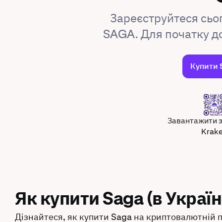
Зареєструйтеся сьо
SAGA. Для початку д
Купити 
Завантажити 
Krak
Як купити Saga (в Україн
Дізнайтеся, як купити Saga на криптовалютній п