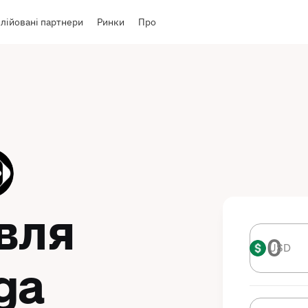
лійовані партнери
Ринки
Про
івля
USD
USD
ga