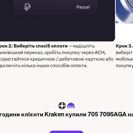
рок 2: Виберіть спосіб оплати
– надішліть
Крок 3
анківський переказ, зробіть покупку через ACH,
виберіт
користайтеся кредитною / дебетовою карткою або
мобільн
ідключіть кілька інших способів оплати.
покупку
SAGA
 години клієнти Kraken купили 705 709SAGA на