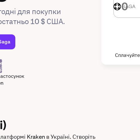
SAGA
SAGA
годні для покупки
остатньо 10 $ США.
Saga
Сплачуйте
застосунок
en
і)
латформі Kraken в Україні. Створіть