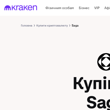
Фізичним особам
Бізнес
VIP
Афі
Головна
Купити криптовалюту
Saga
SAGA
Куп
Sa