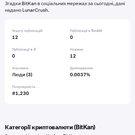
Згадки BitKan в соціальних мережах за сьогодні, дані
надано LunarCrush.
Усього публікацій
Публікації в Reddit
12
0
Публікації в X
Новини
0
12
Учасники
Домінування
Люди (3)
0.0037%
Популярність
#1,230
Категорії криптовалюти (BitKan)