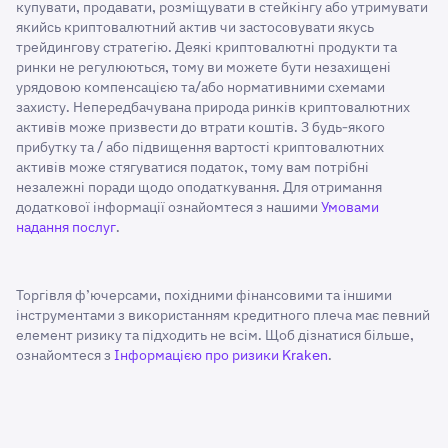
купувати, продавати, розміщувати в стейкінгу або утримувати
якийсь криптовалютний актив чи застосовувати якусь
трейдингову стратегію. Деякі криптовалютні продукти та
ринки не регулюються, тому ви можете бути незахищені
урядовою компенсацією та/або нормативними схемами
захисту. Непередбачувана природа ринків криптовалютних
активів може призвести до втрати коштів. З будь-якого
прибутку та / або підвищення вартості криптовалютних
активів може стягуватися податок, тому вам потрібні
незалежні поради щодо оподаткування. Для отримання
додаткової інформації ознайомтеся з нашими
Умовами
надання послуг
.
Торгівля ф’ючерсами, похідними фінансовими та іншими
інструментами з використанням кредитного плеча має певний
елемент ризику та підходить не всім. Щоб дізнатися більше,
ознайомтеся з
Інформацією про ризики Kraken
.