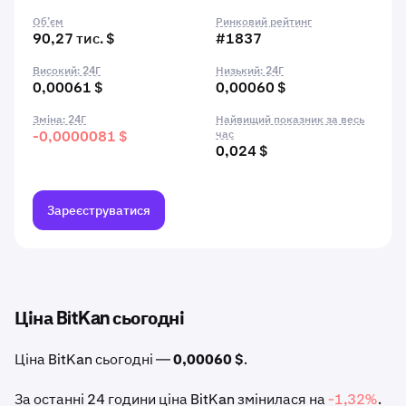
Об’єм
Ринковий рейтинг
90,27 тис. $
#1837
Високий: 24Г
Низький: 24Г
0,00061 $
0,00060 $
Зміна: 24Г
Найвищий показник за весь
-0,0000081 $
час
0,024 $
Зареєструватися
Ціна BitKan сьогодні
Ціна BitKan сьогодні —
0,00060 $
.
За останні 24 години ціна BitKan змінилася на
-1,32%
.