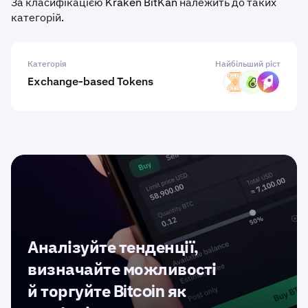
За класифікацією Kraken BitKan належить до таких
категорій.
Категорія
Найбільший ріст
Exchange-based Tokens
VELAR
PPI
ZM
Аналізуйте тенденції,
визначайте можливості
й торгуйте Bitcoin як