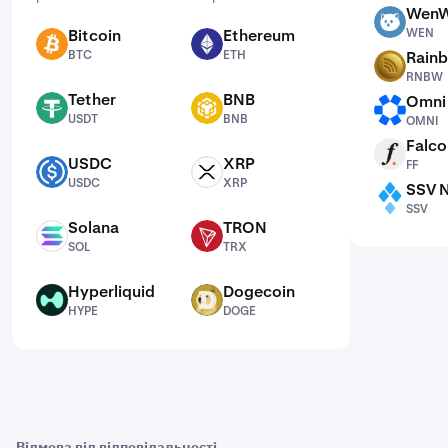
WenW
WEN
Bitcoin
Ethereum
WEN
BTC
ETH
BTC
ETH
Rain
RNBW
RNBW
Tether
BNB
Omni
USDT
BNB
OMNI
USDT
BNB
OMNI
Falco
FF
USDC
XRP
FF
USDC
XRP
USDC
XRP
SSV 
SSV
SSV
Solana
TRON
SOL
TRX
SOL
TRX
Hyperliquid
Dogecoin
HYPE
DOGE
HYPE
DOGE
Відмова від відповідальності