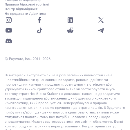
Правила біржової торгівлі
Центр відповідності
Не продавати / ділитися
© Payward, Inc., 2011–2026
Ці матеріали виступають лише в ролі загальних відомостей і не є
інвестиційними чи фінансовими порадами, рекомендаціями чи
пропозиціями купувати, продавати, розміщувати в стейкінгу або
утримувати якийсь криптовалютний актив чи застосовувати якусь
торгову стратегію. Біржа Kraken не докладає і надалі не докладатиме
зусиль для підвищення або зниження ціни будь-якого конкретного
криптоактиву, який пропонується. Непередбачувана природа
криптовалютних ринків може призвести до втрати коштів. З будь-якого
прибутку та/або підвищення вартості криптовалютних активів може
стягуватися податок, тому вам потрібні незалежні поради щодо
оподаткування. Можуть застосовуватися географічні обмеження. Деякі
криптопродукти та ринки є нерегульованими. Регуляторний статус