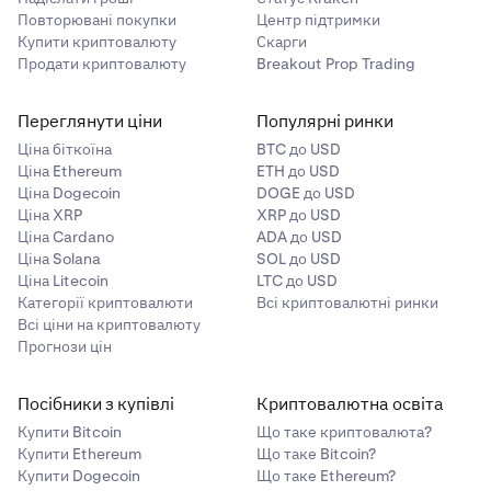
Повторювані покупки
Центр підтримки
Купити криптовалюту
Скарги
Продати криптовалюту
Breakout Prop Trading
Переглянути ціни
Популярні ринки
Ціна біткоїна
BTC до USD
Ціна Ethereum
ETH до USD
Ціна Dogecoin
DOGE до USD
Ціна XRP
XRP до USD
Ціна Cardano
ADA до USD
Ціна Solana
SOL до USD
Ціна Litecoin
LTC до USD
Категорії криптовалюти
Всі криптовалютні ринки
Всі ціни на криптовалюту
Прогнози цін
Посібники з купівлі
Криптовалютна освіта
Купити Bitcoin
Що таке криптовалюта?
Купити Ethereum
Що таке Bitcoin?
Купити Dogecoin
Що таке Ethereum?