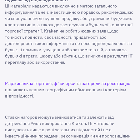
Ці матеріали надаються виключно з метою загального
інформування та не є інвестиційною порадою, рекомендацією
чи спонуканням до купівлі, продажу або утримання будь-яких
криптоактивів, а також до застосування будь-якої конкретної
торгової стратегії. Kraken не робить жодних заяв щодо
точності, повноти, своєчасності, придатності або
достовірності такої інформації та не несе відповідальності за
будь-які помилки, упущення або затримки в ній, а також за
будь-які втрати, шкоду або збитки, що виникли в результаті її
перегляду або використання.
Маржинальна торгівля
,
фʼючерси
та
нагороди за реєстрацію
підлягають певним географічним обмеженням і критеріям
відповідності.
Ставки нагород можуть змінюватися та залежать від
дотримання Умов використання Kraken. Ці матеріали
виступають лише в ролі загальних відомостей і не є
інвестиційними порадами, рекомендаціями чи пропозиціями