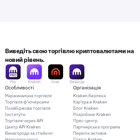
Виведіть свою торгівлю криптовалютами на
новий рівень.
Pro
Kraken
Krak
Desktop
Особливості
Організація
Маржинальна торгівля
Kraken Безпека
Торгівля ф’ючерсами
Кар'єра в Kraken
Позабіржова торгівля
Блог Kraken
Інститути
Розробник Kraken
Торгівля через API
Прес-центр
Центр API Kraken
Партнерська програма
Винагороди за стейкінг
Перелік активів
Надіслати гроші
Статус Kraken