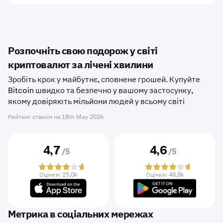
Розпочніть свою подорож у світі
криптовалют за лічені хвилини
Зробіть крок у майбутнє, сповнене грошей. Купуйте
Bitcoin швидко та безпечно у вашому застосунку,
якому довіряють мільйони людей у ​​всьому світі
Рейтинг станом на
18th May 2026
4,7
4,6
/5
/5
Оцінки: 25,0k
Оцінки: 48,8k
Метрика в соціальних мережах