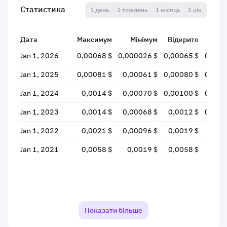
Статистика
1 день
1 тиждень
1 місяць
1 рік
Дата
Максимум
Мінімум
Відкрито
Зак
Jan 1, 2026
0,00068 $
0,000026 $
0,00065 $
0,000
Jan 1, 2025
0,00081 $
0,00061 $
0,00080 $
0,000
Jan 1, 2024
0,0014 $
0,00070 $
0,00100 $
0,000
Jan 1, 2023
0,0014 $
0,00068 $
0,0012 $
0,000
Jan 1, 2022
0,0021 $
0,00096 $
0,0019 $
0,00
Jan 1, 2021
0,0058 $
0,0019 $
0,0058 $
0,00
Показати більше