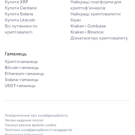
Купити XRP
Найкращі платформи для
Купити Cardano
криптоф’ючерсів
Купити Solana
Найкращі криптовалютні
Купити Litecoin
біржі
Всі путівники по
Kraken і Coinbase
криптовалюті
Kraken і Binance:
Дізнатися про криптовалюту
Гаманець
Криптогаманець
Bitcoin-гаманець
Ethereum-гаманець
Solana-гаманець
USDT-гаманець
Повідомлення про конфіденційність
Умови надання послуг
Налаштування файлів cookie
Політика конфіденційності кандидатів
Розкриття інформації