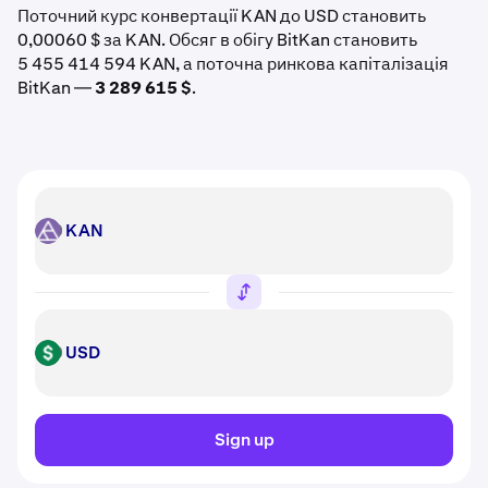
Поточний курс конвертації KAN до USD становить
0,00060 $ за KAN. Обсяг в обігу BitKan становить
5 455 414 594 KAN, а поточна ринкова капіталізація
BitKan —
3 289 615 $
.
KAN
KAN
USD
USD
Sign up