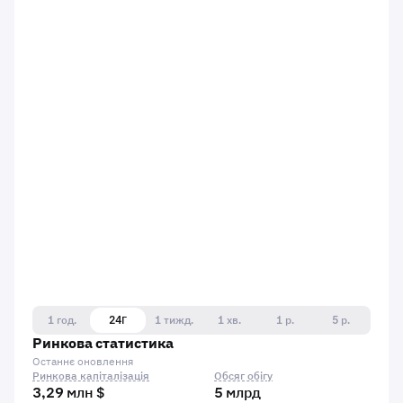
1 год.
24Г
1 тижд.
1 хв.
1 р.
5 р.
Ринкова статистика
Останнє оновлення
Ринкова капіталізація
Обсяг обігу
3,29 млн $
5 млрд