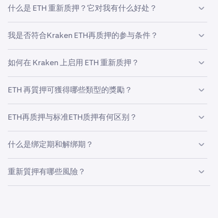
什么是 ETH 重新质押？它对我有什么好处？
ETH 重新质押由 EigenLayer 提供支持，允许您将加密经济
我是否符合Kraken ETH再质押的参与条件？
安全性扩展到 EigenLayer 协议上的去中心化应用 (dApp)，
在质押的 Ether (ETH) 上获得更多奖励。除了从标准 ETH 质
参与ETH再质押须满足以下条件：
押中获得的奖励之外，这是额外的奖励。
如何在 Kraken 上启用 ETH 重新质押？
使用 Kraken Pro。
要在 Kraken 上启用 ETH 重新质押：
将您的账户验证为中级或更高等级。
ETH 再質押可獲得哪些類型的獎勵？
您須使用 Kraken Pro。
居住在受限国家/地区以外的受支持地区。
ETH 重新质押产生各种 EigenLayer AVS 代币奖励，如
請確保您的 Kraken 帳戶已通過中級或以上驗證，並位
ETH再质押与标准ETH质押有何区别？
ETH、EIGEN 或其他 ERC-20 代币。奖励每天累积，每周支
Kraken现货或质押持有币种中拥有ETH。
於
允許的地區
。
付。請瀏覽
此
頁面，了解更多代幣及獎勵率詳情。
透過 EigenLayer 進行 ETH 再質押
：提供 AVS 代币的额外奖
如果在您的账户中看不到 ETH 重新质押的选项，您可能不
如果您是
受限地区
的居民或公民，暂时无法使用ETH再
什么是绑定期和解绑期？
励，由于安全责任增加，解绑期可能更长，罚没风险增加。
符合这些标准。
质押服务。
ETH再质押包含两个阶段：(a) 锁定期，即ETH完成再质押并
标准 ETH 质押
：仅赚取 ETH 奖励，解绑期更短，罚没风险
你需在現貨餘額或質押餘額中持有 ETH。已质押的ETH
重新質押有哪些風險？
开始产生奖励前的等待时间；(b) 解锁期，即ETH解除锁
仅限于 Ethereum 网络的安全性。
需先完成额外的解绑期，方可通过EigenLayer进行再质
定、可再次使用前的等待时间。
押。
赎回资产后，资产将在解锁期或托管期内处于锁定状
态。在此期間，你將不會獲得任何獎勵，且資產價值可
(a) 再质押的
锁定期
与常规ETH质押相同（约3天*）。
按照
本
页上的说明进行操作。
能會因市場波動或其他因素而出現變動。