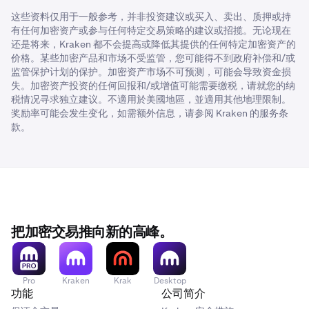
(b) 重新质押的
解绑时间
至少为 7 天，但根据标准 ETH 解绑
如果您的帳戶未顯示 ETH 再質押選項，則您可能不符合資
獎勵不作保證。区块链或网络的变化可能会减少或消除
这些资料仅用于一般参考，并非投资建议或买入、卖出、质押或持
时间，可能需要更长时间。例如：
格。
未来的奖励。
有任何加密资产或参与任何特定交易策略的建议或招揽。无论现在
当常规ETH解锁期为4天时，ETH再质押的解锁期为7天
还是将来，Kraken 都不会提高或降低其提供的任何特定加密资产的
重新質押可能面臨黑客攻擊、支付違約或「罰沒」（因
价格。某些加密产品和市场不受监管，您可能得不到政府补偿和/或
当标准 ETH 解绑时间为 8 天时，ETH 重新质押解绑定时
錯誤或惡意行為導致質押資金損失）的風險。
监管保护计划的保护。加密资产市场不可预测，可能会导致资金损
间为 8 天
失。加密资产投资的任何回报和/或增值可能需要缴税，请就您的纳
详情请参阅
客服支持文章
。
税情况寻求独立建议。不適用於美國地區，並適用其他地理限制。
*根據網絡活動而異。更多信息，请参阅
质押相关说明
。
奖励率可能会发生变化，如需额外信息，请参阅 Kraken 的
服务条
款
。
当您重新质押当前处于标准质押绑定状态的 ETH 时，它首
先会在 Ethereum 网络上经历解绑期，然后才能通过
EigenLayer 重新质押。
把加密交易推向新的高峰。
Pro
Kraken
Krak
Desktop
功能
公司简介