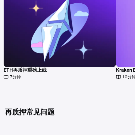
ETH再质押重磅上线
Krake
7分钟
10分
再质押常见问题