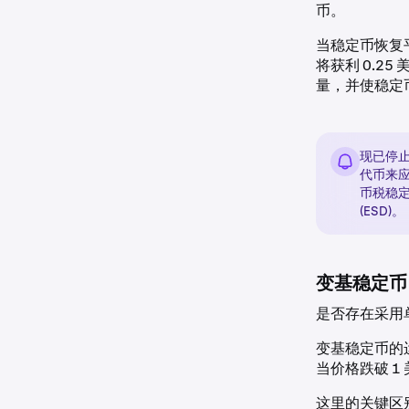
币。
当稳定币恢复
将获利 0.
量，并使稳定
现已停止
代币来应
币税稳定币
(ESD)。
变基稳定币
是否存在采用
变基稳定币的
当价格跌破 1
这里的关键区