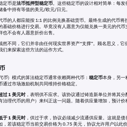
稳定币是
法币抵押型稳定币
。这些稳定币的设计相对简单：每发
储备中持有等值的美元/欧元/日元。
代币的人都应能按 1:1 的比例兑换基础货币。最终生成的代币将
的基础价格进行交易。毕竟没有人愿意为仅能兑换一美元的代币
样也不会有人愿意折价出售。
截然不同，它们并非由任何现实世界资产“支撑”。顾名思义，它
我们来探索这些方法的运作方式。
币
代币
）模式的算法稳定币通常依赖两种代币：
稳定币
本身，另一
币通过市场激励机制共同维持价格稳定。
过 1 美元时
，表明供不应求。该协议通过铸造新单位并将其分
有治理代币的用户）来纠正这一问题。随着供应量增加，预计价
于 1 美元时
，供过于求，协议必须减少流通供应量。这就是债
如，若该稳定币当前交易价格为 0.75 美元，协议允许用户以此