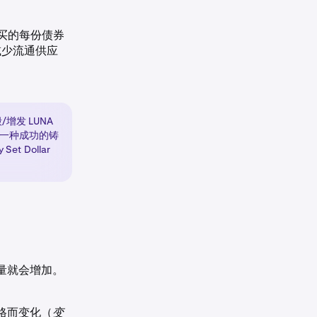
买的每份债券
减少流通供应
增发 LUNA
建一种成功的铸
t Dollar
量就会增加。
格而变化（
变