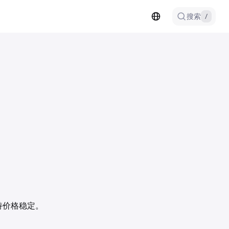
搜索
/
持价格稳定。