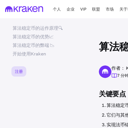
个人
企业
VIP
联盟
市场
关于
算法稳定币的运作原理🔍
算法稳定币的优势📈
算法稳定币的弊端 📉
算法
开始使用Kraken
作者： Kr
注册
7 分
关键要点
算法稳定
它们与其
实现法币