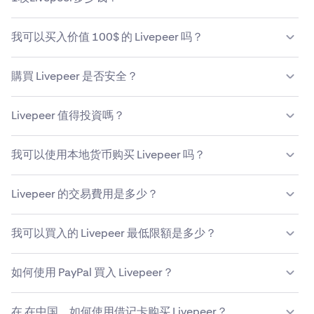
像Kraken这样可靠的加密货币平台。雖然可以使用幾種不
同的方法買入 Livepeer，但 Kraken 為用戶提供在購買
按当前市场价，买入1枚LPT需$1.27。您可通过Kraken轻
Livepeer 等加密貨幣時經常追求的安全性、支持及簡易
我可以买入价值 100$ 的 Livepeer 吗？
松放心买入和
卖出Livepeer
。
性。
是的，Kraken让买入价值$100的Livepeer变得安全简单。
購買 Livepeer 是否安全？
按目前的价格，$100等于78.7402LPT。
Kraken 採用先進的安全措施，包括加密及帳戶保護，以確
Livepeer 值得投資嗎？
保你的 Livepeer 買入訂單安全無虞。然而，雖然 Kraken 提
供了一個安全的平台，但市場波動仍然可能會影響你的
簡單而言，這取決於你的個人狀況及風險承受能力。對於看
Livepeer 投資。購買前，你應自行對
Livepeer 的價格
予以
我可以使用本地货币购买 Livepeer 吗？
到去中心化背後的長期發展潛能的投資者而言，Livepeer
研究
。
可能是一個值得買入的選擇。
Kraken 支援多種政府發行的法定貨幣，包括美金 (USD)、
Livepeer 的交易費用是多少？
歐元 (EUR)、加元 (CAD) 等。如欲取得支援的法定貨幣的完
整清單，請參閱
這篇文章
。
Kraken的
Livepeer
交易费率优惠，具体费用因交易金额与
我可以買入的 Livepeer 最低限額是多少？
支付方式而异。
了解Kraken的费率结构
。
您可以在Kraken上买入最少价值$10的Livepeer。Kraken
如何使用 PayPal 買入 Livepeer？
还支持设置定期买入（收取相应手续费），助您持续、稳定
地小额积累Livepeer。
如欲在 Kraken 上使用 PayPal 買入 Livepeer，請通過在你
在 在中国，如何使用借记卡购买 Livepeer？