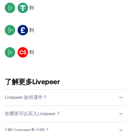
到
LPT
USDT
到
LPT
GBP
到
LPT
CAD
了解更多Livepeer
Livepeer 如何運作？
與傳統貨幣不同，Livepeer 並非由中央政府機構發行或維
在哪里可以买入Livepeer？
護。相反，Livepeer 是由去中心化的電腦節點網絡負責維
護。这种去中心化意味着，Livepeer 的持有人和用户可以
大多数人发现，购买Livepeer最简单、最安全的方式是选择
帮助维护网络。
1枚Livepeer多少钱？