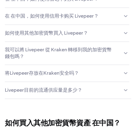
的帳戶主頁上選擇「存款」來存入資金。選擇 Livepeer 等
資產，再選擇 PayPal 作為方法，並在需要時連接你的
你可以在 Kraken 的某些地區使用借記卡買入 Livepeer。在
PayPal 帳戶。输入充值金额并确认，资金到账后即可用于
在 在中国，如何使用信用卡购买 Livepeer？
此处了解更多有关我们的
支持的货币和支付方式
的信息。
买入Livepeer。
如要使用在中国银行签发的信用卡买入Livepeer，请前往
如何使用其他加密貨幣買入 Livepeer？
“买入加密货币”部分，添加您的银行卡详细信息，然后按照
步骤完成交易。用戶必須持有中級或專業驗證帳戶，且居住
您可以在Kraken上使用其他加密货币轻松买入Livepeer。
於支援的國家/地區，才能使用借記卡或信用卡買入。
我可以將 Livepeer 從 Kraken 轉移到我的加密貨幣
如未提供直接交易对，可使用Kraken的兑换功能，将任意
Kraken 接受支持 3D Secure (3DS) 的 Visa 或
錢包嗎？
已上线的加密货币无缝兑换为Livepeer。瀏覽 Kraken 上可
Mastercard，且卡片必須與你的 Kraken 帳戶的法定姓名
用的 Livepeer 市場，或使用轉換工具快速輕鬆地在數百種
相同。
当然可以，您在Kraken买入的Livepeer完全归您所有。
加密貨幣之間進行交易。如需查看完整交易对列表，请访问
将Livepeer存放在Kraken安全吗？
Kraken支持将您的Livepeer便捷提币至任何支持Livepeer
Kraken帮助中心
。
的热钱包或冷钱包。只需輸入外部錢包地址，你的
对于您存放在Kraken的Livepeer，我们竭力保障其安全，
Livepeer 即可在幾分鐘內進入你的錢包。
Livepeer目前的流通供应量是多少？
并确保您随时可支取。我们始终认为，加密货币存放在您自
己的钱包中最为安全；但只要您选择将Livepeer托付
Livepeer目前的流通供应量为49,687,362 LPT。
Kraken，我们便会尽力做到最大程度的透明与安全。详细
了解我们的
全球公认安全标准
。
如何買入其他加密貨幣資產 在中国？