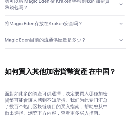
我可以將 Magic Eden 從 Kraken 轉移到我的加密貨
Eden。如未提供直接交易对，可使用Kraken的兑换功能，
Kraken 接受支持 3D Secure (3DS) 的 Visa 或
幣錢包嗎？
将任意已上线的加密货币无缝兑换为Magic Eden。瀏覽
Mastercard，且卡片必須與你的 Kraken 帳戶的法定姓名
Kraken 上可用的 Magic Eden 市場，或使用轉換工具快速
相同。
当然可以，您在Kraken买入的Magic Eden完全归您所有。
輕鬆地在數百種加密貨幣之間進行交易。如需查看完整交易
将Magic Eden存放在Kraken安全吗？
Kraken支持将您的Magic Eden便捷提币至任何支持Magic
对列表，请访问
Kraken帮助中心
。
Eden的热钱包或冷钱包。只需輸入外部錢包地址，你的
对于您存放在Kraken的Magic Eden，我们竭力保障其安
Magic Eden 即可在幾分鐘內進入你的錢包。
Magic Eden目前的流通供应量是多少？
全，并确保您随时可支取。我们始终认为，加密货币存放在
您自己的钱包中最为安全；但只要您选择将Magic Eden托
Magic Eden目前的流通供应量为611,834,355 ME。
付Kraken，我们便会尽力做到最大程度的透明与安全。详
细了解我们的
全球公认安全标准
。
如何買入其他加密貨幣資產 在中国？
面對如此多的資產可供選擇，決定要買入哪種加密
貨幣可能會讓人感到不知所措。我们为此专门汇总
了数百个热门区块链项目的买入指南，帮助您从中
做出选择。浏览下方内容，查看更多买入指南。