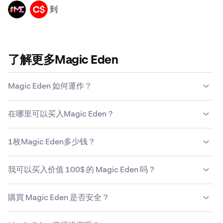
到
ME
CAD
了解更多Magic Eden
Magic Eden 如何運作？
與傳統貨幣不同，Magic Eden 並非由中央政府機構發行或
在哪里可以买入Magic Eden？
維護。相反，Magic Eden 是由去中心化的電腦節點網絡負
責維護。这种去中心化意味着，Magic Eden 的持有人和用
大多数人发现，购买Magic Eden最简单、最安全的方式是
户可以帮助维护网络。
1枚Magic Eden多少钱？
选择像Kraken这样可靠的加密货币平台。雖然可以使用幾
種不同的方法買入 Magic Eden，但 Kraken 為用戶提供在
按当前市场价，买入1枚ME需$0.059。您可通过Kraken轻
購買 Magic Eden 等加密貨幣時經常追求的安全性、支持及
我可以买入价值 100$ 的 Magic Eden 吗？
松放心买入和
卖出Magic Eden
。
簡易性。
是的，Kraken让买入价值$100的Magic Eden变得安全简
購買 Magic Eden 是否安全？
单。按目前的价格，$100等于1,693.1934ME。
Kraken 採用先進的安全措施，包括加密及帳戶保護，以確