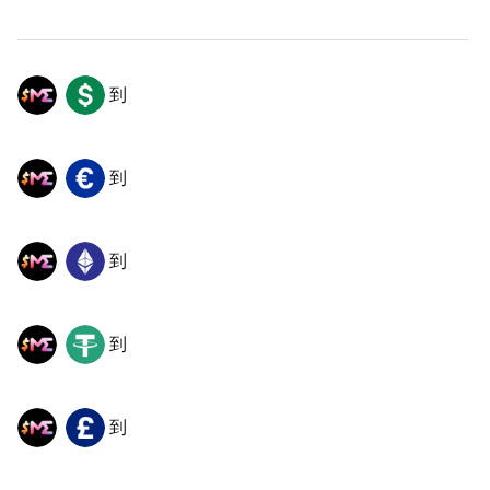
到
ME
USD
到
ME
EUR
到
ME
ETH
到
ME
USDT
到
ME
GBP