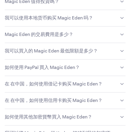
Magic Eden 值得投資嗎？
保你的 Magic Eden 買入訂單安全無虞。然而，雖然
Kraken 提供了一個安全的平台，但市場波動仍然可能會影
簡單而言，這取決於你的個人狀況及風險承受能力。對於看
響你的 Magic Eden 投資。購買前，你應自行對
Magic
我可以使用本地货币购买 Magic Eden 吗？
到去中心化背後的長期發展潛能的投資者而言，Magic
Eden 的價格
予以
研究
。
Eden 可能是一個值得買入的選擇。
Kraken 支援多種政府發行的法定貨幣，包括美金 (USD)、
Magic Eden 的交易費用是多少？
歐元 (EUR)、加元 (CAD) 等。如欲取得支援的法定貨幣的完
整清單，請參閱
這篇文章
。
Kraken的
Magic Eden
交易费率优惠，具体费用因交易金额
我可以買入的 Magic Eden 最低限額是多少？
与支付方式而异。
了解Kraken的费率结构
。
您可以在Kraken上买入最少价值$10的Magic Eden。
如何使用 PayPal 買入 Magic Eden？
Kraken还支持设置定期买入（收取相应手续费），助您持
续、稳定地小额积累Magic Eden。
如欲在 Kraken 上使用 PayPal 買入 Magic Eden，請通過在
在 在中国，如何使用借记卡购买 Magic Eden？
你的帳戶主頁上選擇「存款」來存入資金。選擇 Magic
Eden 等資產，再選擇 PayPal 作為方法，並在需要時連接你
你可以在 Kraken 的某些地區使用借記卡買入 Magic
的 PayPal 帳戶。输入充值金额并确认，资金到账后即可用
在 在中国，如何使用信用卡购买 Magic Eden？
Eden。在此处了解更多有关我们的
支持的货币和支付方式
于买入Magic Eden。
的信息。
如要使用在中国银行签发的信用卡买入Magic Eden，请前
如何使用其他加密貨幣買入 Magic Eden？
往“买入加密货币”部分，添加您的银行卡详细信息，然后按
照步骤完成交易。用戶必須持有中級或專業驗證帳戶，且居
您可以在Kraken上使用其他加密货币轻松买入Magic
住於支援的國家/地區，才能使用借記卡或信用卡買入。