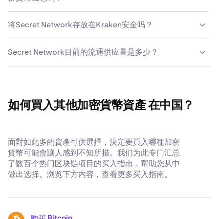
能，将任意已上线的加密货币无缝兑换为Secret
Mastercard，且卡片必須與你的 Kraken 帳戶的法定姓名
Network。瀏覽 Kraken 上可用的 Secret Network 市場，
相同。
当然可以，您在Kraken买入的Secret Network完全归您所
或使用轉換工具快速輕鬆地在數百種加密貨幣之間進行交
将Secret Network存放在Kraken安全吗？
有。Kraken支持将您的Secret Network便捷提币至任何支
易。如需查看完整交易对列表，请访问
Kraken帮助中心
。
持Secret Network的热钱包或冷钱包。只需輸入外部錢包
对于您存放在Kraken的Secret Network，我们竭力保障其
地址，你的 Secret Network 即可在幾分鐘內進入你的錢
Secret Network目前的流通供应量是多少？
安全，并确保您随时可支取。我们始终认为，加密货币存放
包。
在您自己的钱包中最为安全；但只要您选择将Secret
Secret Network目前的流通供应量为363,221,553
Network托付Kraken，我们便会尽力做到最大程度的透明
SCRT。
与安全。详细了解我们的
全球公认安全标准
。
如何買入其他加密貨幣資產 在中国？
面對如此多的資產可供選擇，決定要買入哪種加密
貨幣可能會讓人感到不知所措。我们为此专门汇总
了数百个热门区块链项目的买入指南，帮助您从中
做出选择。浏览下方内容，查看更多买入指南。
购买 Bitcoin