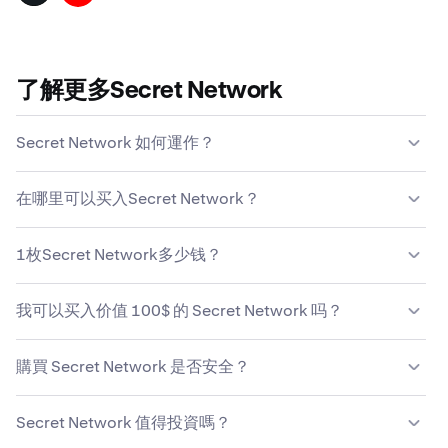
了解更多Secret Network
Secret Network 如何運作？
與傳統貨幣不同，Secret Network 並非由中央政府機構發
在哪里可以买入Secret Network？
行或維護。相反，Secret Network 是由去中心化的電腦節
點網絡負責維護。这种去中心化意味着，Secret Network
大多数人发现，购买Secret Network最简单、最安全的方
的持有人和用户可以帮助维护网络。
1枚Secret Network多少钱？
式是选择像Kraken这样可靠的加密货币平台。雖然可以使
用幾種不同的方法買入 Secret Network，但 Kraken 為用
按当前市场价，买入1枚SCRT需$0.032。您可通过Kraken
戶提供在購買 Secret Network 等加密貨幣時經常追求的安
我可以买入价值 100$ 的 Secret Network 吗？
轻松放心买入和
卖出Secret Network
。
全性、支持及簡易性。
是的，Kraken让买入价值$100的Secret Network变得安全
購買 Secret Network 是否安全？
简单。按目前的价格，$100等于3,089.5665SCRT。
Kraken 採用先進的安全措施，包括加密及帳戶保護，以確
Secret Network 值得投資嗎？
保你的 Secret Network 買入訂單安全無虞。然而，雖然