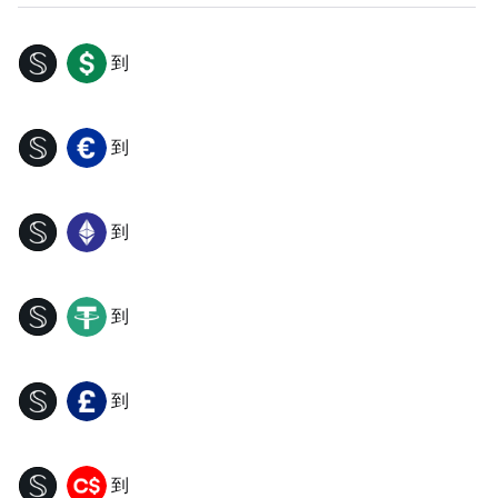
到
SCRT
USD
到
SCRT
EUR
到
SCRT
ETH
到
SCRT
USDT
到
SCRT
GBP
到
SCRT
CAD