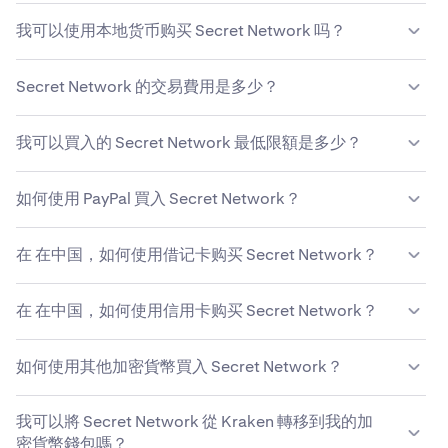
Kraken 提供了一個安全的平台，但市場波動仍然可能會影
簡單而言，這取決於你的個人狀況及風險承受能力。對於看
響你的 Secret Network 投資。購買前，你應自行對
Secret
我可以使用本地货币购买 Secret Network 吗？
到去中心化背後的長期發展潛能的投資者而言，Secret
Network 的價格
予以
研究
。
Network 可能是一個值得買入的選擇。
Kraken 支援多種政府發行的法定貨幣，包括美金 (USD)、
Secret Network 的交易費用是多少？
歐元 (EUR)、加元 (CAD) 等。如欲取得支援的法定貨幣的完
整清單，請參閱
這篇文章
。
Kraken的
Secret Network
交易费率优惠，具体费用因交易
我可以買入的 Secret Network 最低限額是多少？
金额与支付方式而异。
了解Kraken的费率结构
。
您可以在Kraken上买入最少价值$10的Secret Network。
如何使用 PayPal 買入 Secret Network？
Kraken还支持设置定期买入（收取相应手续费），助您持
续、稳定地小额积累Secret Network。
如欲在 Kraken 上使用 PayPal 買入 Secret Network，請通
在 在中国，如何使用借记卡购买 Secret Network？
過在你的帳戶主頁上選擇「存款」來存入資金。選擇
Secret Network 等資產，再選擇 PayPal 作為方法，並在需
你可以在 Kraken 的某些地區使用借記卡買入 Secret
要時連接你的 PayPal 帳戶。输入充值金额并确认，资金到
在 在中国，如何使用信用卡购买 Secret Network？
Network。在此处了解更多有关我们的
支持的货币和支付方
账后即可用于买入Secret Network。
式
的信息。
如要使用在中国银行签发的信用卡买入Secret Network，
如何使用其他加密貨幣買入 Secret Network？
请前往“买入加密货币”部分，添加您的银行卡详细信息，然
后按照步骤完成交易。用戶必須持有中級或專業驗證帳戶，
您可以在Kraken上使用其他加密货币轻松买入Secret
且居住於支援的國家/地區，才能使用借記卡或信用卡買
我可以將 Secret Network 從 Kraken 轉移到我的加
Network。如未提供直接交易对，可使用Kraken的兑换功
入。Kraken 接受支持 3D Secure (3DS) 的 Visa 或
密貨幣錢包嗎？