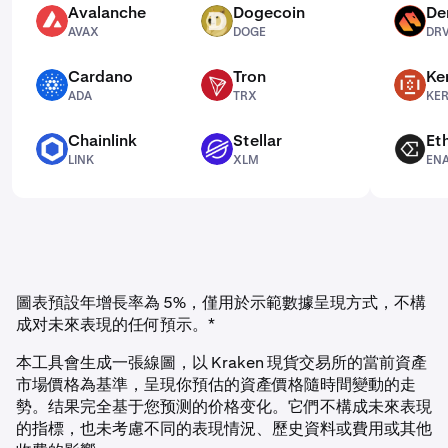
Avalanche
Dogecoin
De
AVAX
DOGE
DRV
AVAX
DOGE
DR
Cardano
Tron
Ke
ADA
TRX
KERNEL
ADA
TRX
KE
Chainlink
Stellar
Et
LINK
XLM
ENA
LINK
XLM
EN
圖表預設年增長率為 5%，僅用於示範數據呈現方式，不構
成对未來表現的任何預示。*
本工具會生成一張線圖，以 Kraken 現貨交易所的當前資產
市場價格為基準，呈現你預估的資產價格隨時間變動的走
勢。结果完全基于您预测的价格变化。它們不構成未來表現
的指標，也未考慮不同的表現情況、歷史資料或費用或其他