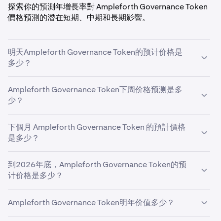
探索你的預測年增長率對 Ampleforth Governance Token
價格預測的潛在短期、中期和長期影響。
明天Ampleforth Governance Token的预计价格是
多少？
根据您预测的
Ampleforth Governance Token下周价格预测是多
5%
的增长率，明天
Ampleforth Governance
Token的预计价格将为
少？
$0.20
。
使用您预测的增长率
下個月 Ampleforth Governance Token 的預計價格
5%
，下周
Ampleforth Governance
Token
是多少？
的预计价格将为
$0.20
。
如果
到2026年底，Ampleforth Governance Token的预
Ampleforth Governance Token
以您预测的
5%
的速度
增长，预计本月底价格将达到
计价格是多少？
$0.20
美元。
根據你預測的
5%
的增長率，到 2026 年底
Ampleforth
Ampleforth Governance Token明年价值多少？
Governance Token 的價格預測為
$0.20