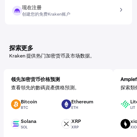
现在注册
创建您的免费Kraken账户
探索更多
Kraken 提供热门加密货币及市场数据。
领先加密货币价格预测
Ample
查看領先的數碼資產價格預測。
探索類
Bitcoin
Ethereum
Li
BTC
ETH
LIT
BTC
ETH
LIT
Solana
XRP
xi
SOL
XRP
XION
SOL
XRP
XI