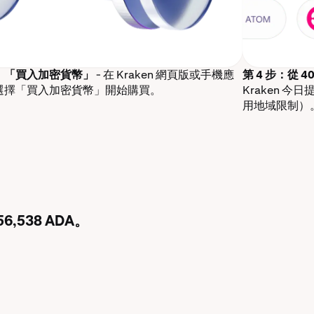
步：「買入加密貨幣」
- 在 Kraken 網頁版或手機應
第 4 步：從 
選擇「買入加密貨幣」開始購買。
Kraken 
用地域限制）
6,538 ADA。