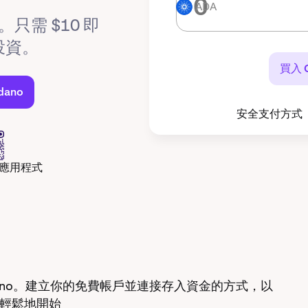
ADA
ADA
。只需 $10 即
投資。
買入 C
dano
安全支付方式
n 應用程式
ardano。建立你的免費帳戶並連接存入資金的方式，以
快速輕鬆地開始