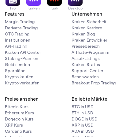
Pro
Kraken
Krak
Desktop
Features
Unternehmen
Margin-Trading
Kraken Sicherheit
Derivate-Trading
Kraken Karriere
OTC Trading
Kraken Blog
Institutionen
Kraken Entwickler
API-Trading
Pressebereich
Kraken API Center
Affiliate-Programm
Staking-Prämien
Asset-Listings
Geld senden
Kraken Status
Sparpläne
Support-Center
Krypto kaufen
Beschwerden
Krypto verkaufen
Breakout Prop Trading
Preise ansehen
Beliebte Märkte
Bitcoin Kurs
BTC in USD
Ethereum Kurs
ETH in USD
Dogecoin Kurs
DOGE in USD
XRP Kurs
XRP in USD
Cardano Kurs
ADA in USD