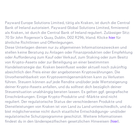
Payward Europe Solutions Limited, tätig als Kraken, ist durch die Central
Bank of Ireland autorisiert. Payward Global Solutions Limited, firmierend
als Kraken, ist durch die Central Bank of Ireland reguliert. Zulässiger Sitz:
70 Sir John Rogerson’s Quay, Dublin, D02 R296, Irland. Klicke
hier
für
ähnliche Richtlinien und Offenlegungen.
Diese Unterlagen dienen nur zu allgemeinen Informationszwecken und
stellen keine Beratung zu Anlagen oder Finanzprodukten oder Empfehlung
oder Aufforderung zum Kauf oder Verkauf, zum Staking oder zum Besitz
von Krypto-Assets oder zur Beteiligung an einer bestimmten
Handelsstrategie dar. Kraken beeinflusst weder aktuell noch zukünftig
absichtlich den Preis einer der angebotenen Kryptowährungen. Die
Unvorhersehbarkeit von Kryptovermögensmärkten kann zu Verlusten
führen. Steuern können auf jede Rendite und/oder jede Wertsteigerung
deiner Krypto-Assets anfallen, und du solltest dich bezüglich deiner
Steuersituation unabhängig beraten lassen. Es gelten ggf. geografische
Einschränkungen. Einige Krypto-Produkte und -Märkte sind nicht
reguliert. Der regulatorische Status der verschiedenen Produkte und
Dienstleistungen von Kraken ist von Land zu Land unterschiedlich, und du
bist möglicherweise nicht durch staatliche Entschädigungs- und/oder
regulatorische Schutzprogramme geschützt. Weitere Informationen
findest du in den länderspezifischen gesetzlichen Hinweisen (
hier
).