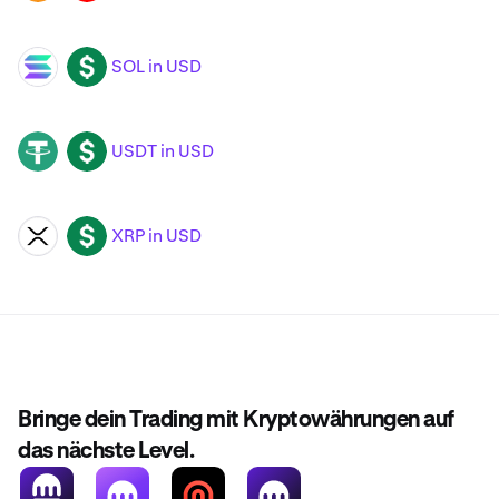
SOL in USD
SOL
USD
USDT in USD
USDT
USD
XRP in USD
XRP
USD
Bringe dein Trading mit Kryptowährungen auf
das nächste Level.