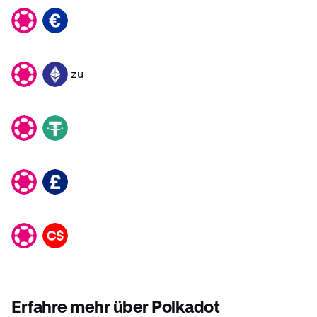
DOT
EUR
zu
DOT
ETH
DOT
USDT
DOT
GBP
DOT
CAD
Erfahre mehr über Polkadot