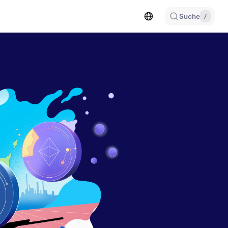
Suche
/