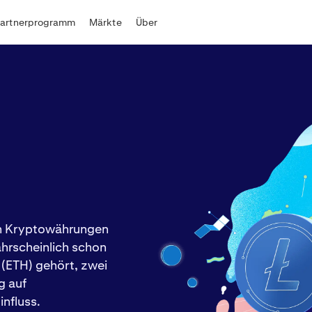
Partnerprogramm
Märkte
Über
in Kryptowährungen
ahrscheinlich schon
 (ETH) gehört, zwei
g auf
influss.