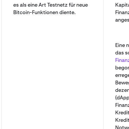
es als eine Art Testnetz für neue
Kapita
Bitcoin-Funktionen diente.
Finan
anges
Eine 
das s
Finan
begon
erreg
Bewe
dezen
(dApp
Finan
Kredi
Kredi
Notwe