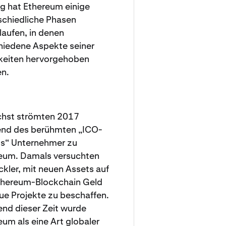
ng hat Ethereum einige
schiedliche Phasen
laufen, in denen
hiedene Aspekte seiner
keiten hervorgehoben
n.
hst strömten 2017
nd des berühmten „ICO-
“ Unternehmer zu
eum. Damals versuchten
ckler, mit neuen Assets auf
thereum-Blockchain Geld
eue Projekte zu beschaffen.
nd dieser Zeit wurde
eum als eine Art globaler