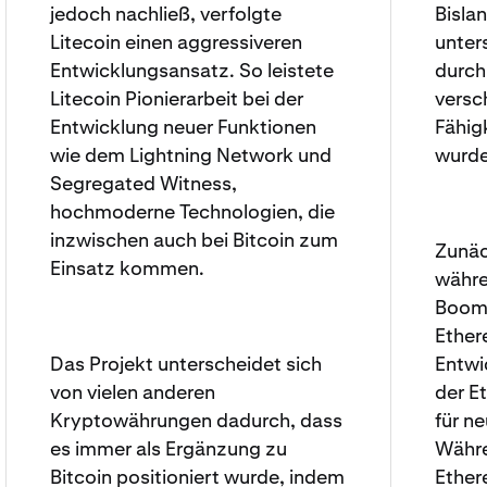
jedoch nachließ, verfolgte
Bisla
Litecoin einen aggressiveren
unter
Entwicklungsansatz. So leistete
durch
Litecoin Pionierarbeit bei der
versc
Entwicklung neuer Funktionen
Fähig
wie dem Lightning Network und
wurde
Segregated Witness,
hochmoderne Technologien, die
inzwischen auch bei Bitcoin zum
Zunäc
Einsatz kommen.
währe
Booms
Ether
Das Projekt unterscheidet sich
Entwi
von vielen anderen
der E
Kryptowährungen dadurch, dass
für n
es immer als Ergänzung zu
Währe
Bitcoin positioniert wurde, indem
Ether