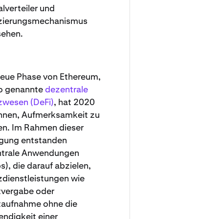
lverteiler und
zierungsmechanismus
ehen.
neue Phase von Ethereum,
o genannte
dezentrale
zwesen (DeFi)
, hat 2020
nen, Aufmerksamkeit zu
en. Im Rahmen dieser
gung entstanden
trale Anwendungen
s), die darauf abzielen,
zdienstleistungen wie
tvergabe oder
taufnahme ohne die
ndigkeit einer