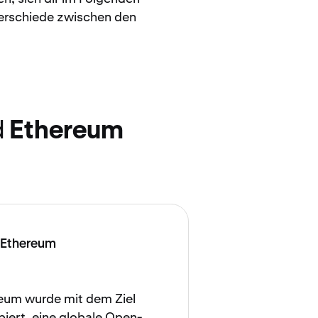
terschiede zwischen den
d
Ethereum
Ethereum
eum wurde mit dem Ziel
piert, eine globale Open-