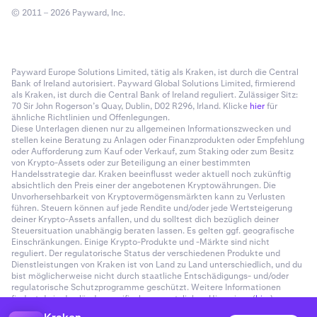
© 2011 – 2026 Payward, Inc.
Payward Europe Solutions Limited, tätig als Kraken, ist durch die Central
Bank of Ireland autorisiert. Payward Global Solutions Limited, firmierend
als Kraken, ist durch die Central Bank of Ireland reguliert. Zulässiger Sitz:
70 Sir John Rogerson’s Quay, Dublin, D02 R296, Irland. Klicke
hier
für
ähnliche Richtlinien und Offenlegungen.
Diese Unterlagen dienen nur zu allgemeinen Informationszwecken und
stellen keine Beratung zu Anlagen oder Finanzprodukten oder Empfehlung
oder Aufforderung zum Kauf oder Verkauf, zum Staking oder zum Besitz
von Krypto-Assets oder zur Beteiligung an einer bestimmten
Handelsstrategie dar. Kraken beeinflusst weder aktuell noch zukünftig
absichtlich den Preis einer der angebotenen Kryptowährungen. Die
Unvorhersehbarkeit von Kryptovermögensmärkten kann zu Verlusten
führen. Steuern können auf jede Rendite und/oder jede Wertsteigerung
deiner Krypto-Assets anfallen, und du solltest dich bezüglich deiner
Steuersituation unabhängig beraten lassen. Es gelten ggf. geografische
Einschränkungen. Einige Krypto-Produkte und -Märkte sind nicht
reguliert. Der regulatorische Status der verschiedenen Produkte und
Dienstleistungen von Kraken ist von Land zu Land unterschiedlich, und du
bist möglicherweise nicht durch staatliche Entschädigungs- und/oder
regulatorische Schutzprogramme geschützt. Weitere Informationen
findest du in den länderspezifischen gesetzlichen Hinweisen (
hier
).