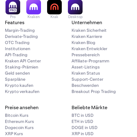
Pro
Kraken
Krak
Desktop
Features
Unternehmen
Margin-Trading
Kraken Sicherheit
Derivate-Trading
Kraken Karriere
OTC Trading
Kraken Blog
Institutionen
Kraken Entwickler
API-Trading
Pressebereich
Kraken API Center
Affiliate-Programm
Staking-Prämien
Asset-Listings
Geld senden
Kraken Status
Sparpläne
Support-Center
Krypto kaufen
Beschwerden
Krypto verkaufen
Breakout Prop Trading
Preise ansehen
Beliebte Märkte
Bitcoin Kurs
BTC in USD
Ethereum Kurs
ETH in USD
Dogecoin Kurs
DOGE in USD
XRP Kurs
XRP in USD