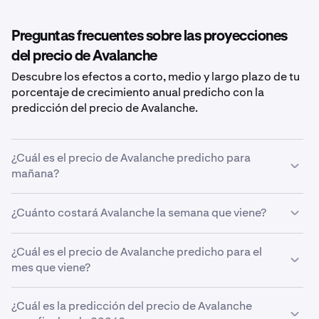
Preguntas frecuentes sobre las proyecciones
del precio de Avalanche
Descubre los efectos a corto, medio y largo plazo de tu
porcentaje de crecimiento anual predicho con la
predicción del precio de Avalanche.
¿Cuál es el precio de Avalanche predicho para
mañana?
Con la tasa de crecimiento prevista del
5%
, la
predicción
¿Cuánto costará Avalanche la semana que viene?
del precio de Avalanche para mañana
es de
aproximadamente
5,61 €
.
Usando la predicción de tasa de crecimiento del
¿Cuál es el precio de Avalanche predicho para el
5%
, el
precio estimado de
mes que viene?
Avalanche
la semana que viene será
de
5,62 €
.
Si
¿Cuál es la predicción del precio de Avalanche
Avalanche
crece acorde a tu predicción del
5%
, se