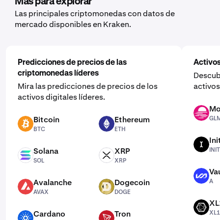
Más para explorar
Las principales criptomonedas con datos de
mercado disponibles en Kraken.
Predicciones de precios de las
Activos
criptomonedas líderes
Descubr
Mira las predicciones de precios de los
activos
activos digitales líderes.
Mo
GLMR
Bitcoin
Ethereum
GL
BTC
ETH
BTC
ETH
Ini
INIT
Solana
XRP
INIT
SOL
XRP
SOL
XRP
Va
A
Avalanche
Dogecoin
A
AVAX
DOGE
AVAX
DOGE
XL
XL1
Cardano
Tron
XL1
ADA
TRX