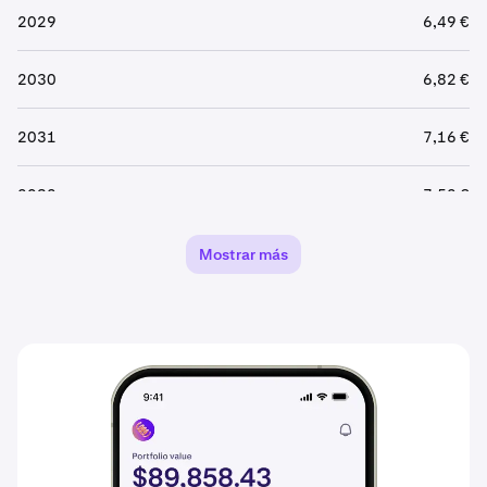
2029
6,49 €
2030
6,82 €
2031
7,16 €
2032
7,52 €
2033
7,89 €
Mostrar más
2034
8,29 €
2035
8,70 €
2036
9,14 €
2037
9,60 €